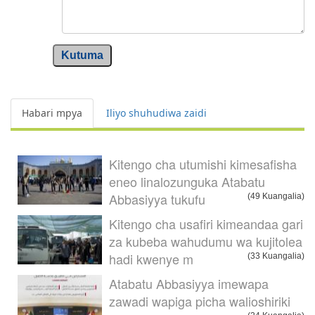
Kutuma
Habari mpya
Iliyo shuhudiwa zaidi
Kitengo cha utumishi kimesafisha
eneo linalozunguka Atabatu
Abbasiyya tukufu
(49 Kuangalia)
Kitengo cha usafiri kimeandaa gari
za kubeba wahudumu wa kujitolea
hadi kwenye m
(33 Kuangalia)
Atabatu Abbasiyya imewapa
zawadi wapiga picha walioshiriki