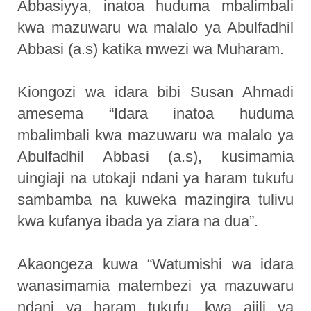
Abbasiyya, inatoa huduma mbalimbali
kwa mazuwaru wa malalo ya Abulfadhil
Abbasi (a.s) katika mwezi wa Muharam.
Kiongozi wa idara bibi Susan Ahmadi
amesema “Idara inatoa huduma
mbalimbali kwa mazuwaru wa malalo ya
Abulfadhil Abbasi (a.s), kusimamia
uingiaji na utokaji ndani ya haram tukufu
sambamba na kuweka mazingira tulivu
kwa kufanya ibada ya ziara na dua”.
Akaongeza kuwa “Watumishi wa idara
wanasimamia matembezi ya mazuwaru
ndani ya haram tukufu, kwa ajili ya