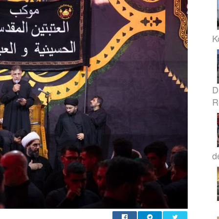
K
D
R
d