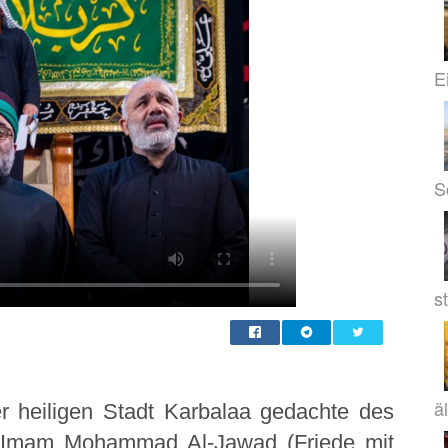
E
S
s
ä
r heiligen Stadt Karbalaa gedachte des
n Imam Mohammad Al-Jawad (Friede mit