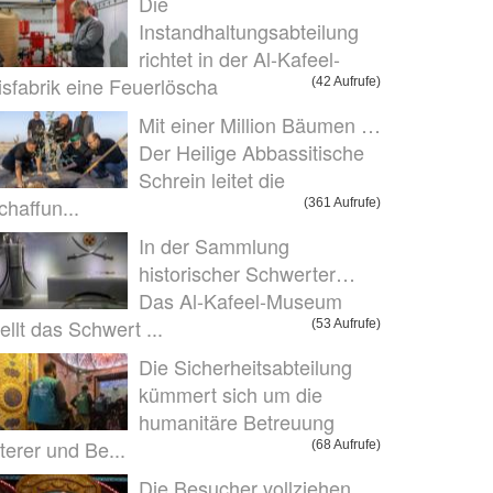
Die
Instandhaltungsabteilung
richtet in der Al-Kafeel-
isfabrik eine Feuerlöscha
(42 Aufrufe)
Mit einer Million Bäumen …
Der Heilige Abbassitische
Schrein leitet die
chaffun...
(361 Aufrufe)
In der Sammlung
historischer Schwerter…
Das Al-Kafeel-Museum
tellt das Schwert ...
(53 Aufrufe)
Die Sicherheitsabteilung
kümmert sich um die
humanitäre Betreuung
lterer und Be...
(68 Aufrufe)
Die Besucher vollziehen