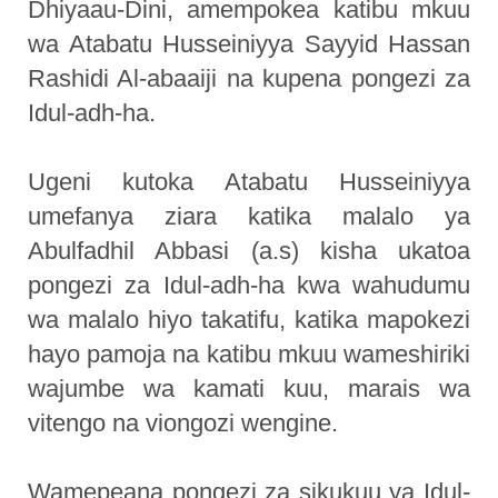
Dhiyaau-Dini, amempokea katibu mkuu
wa Atabatu Husseiniyya Sayyid Hassan
Rashidi Al-abaaiji na kupena pongezi za
Idul-adh-ha.
Ugeni kutoka Atabatu Husseiniyya
umefanya ziara katika malalo ya
Abulfadhil Abbasi (a.s) kisha ukatoa
pongezi za Idul-adh-ha kwa wahudumu
wa malalo hiyo takatifu, katika mapokezi
hayo pamoja na katibu mkuu wameshiriki
wajumbe wa kamati kuu, marais wa
vitengo na viongozi wengine.
Wamepeana pongezi za sikukuu ya Idul-