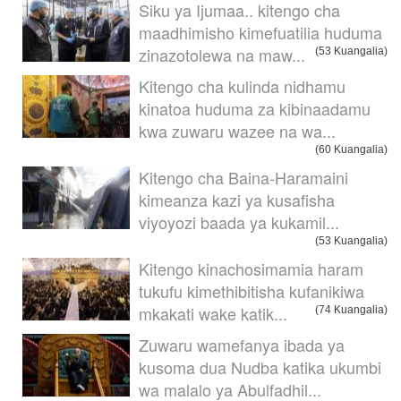
Siku ya Ijumaa.. kitengo cha
maadhimisho kimefuatilia huduma
zinazotolewa na maw...
(53 Kuangalia)
Kitengo cha kulinda nidhamu
kinatoa huduma za kibinaadamu
kwa zuwaru wazee na wa...
(60 Kuangalia)
Kitengo cha Baina-Haramaini
kimeanza kazi ya kusafisha
viyoyozi baada ya kukamil...
(53 Kuangalia)
Kitengo kinachosimamia haram
tukufu kimethibitisha kufanikiwa
mkakati wake katik...
(74 Kuangalia)
Zuwaru wamefanya ibada ya
kusoma dua Nudba katika ukumbi
wa malalo ya Abulfadhil...