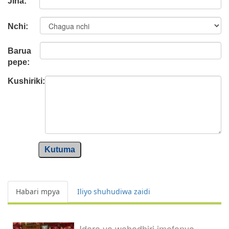
Jina:
Nchi:
Barua
pepe:
Kushiriki:
Kutuma
Habari mpya
Iliyo shuhudiwa zaidi
Idara ya wahadhiri imefanya