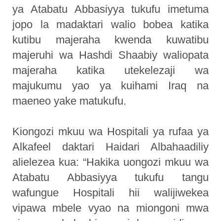
ya Atabatu Abbasiyya tukufu imetuma
jopo la madaktari walio bobea katika
kutibu majeraha kwenda kuwatibu
majeruhi wa Hashdi Shaabiy waliopata
majeraha katika utekelezaji wa
majukumu yao ya kuihami Iraq na
maeneo yake matukufu.
Kiongozi mkuu wa Hospitali ya rufaa ya
Alkafeel daktari Haidari Albahaadiliy
alielezea kua: “Hakika uongozi mkuu wa
Atabatu Abbasiyya tukufu tangu
wafungue Hospitali hii walijiwekea
vipawa mbele vyao na miongoni mwa