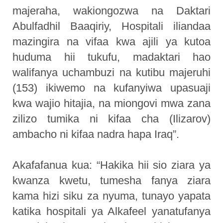
majeraha, wakiongozwa na Daktari
Abulfadhil Baaqiriy, Hospitali iliandaa
mazingira na vifaa kwa ajili ya kutoa
huduma hii tukufu, madaktari hao
walifanya uchambuzi na kutibu majeruhi
(153) ikiwemo na kufanyiwa upasuaji
kwa wajio hitajia, na miongovi mwa zana
zilizo tumika ni kifaa cha (Ilizarov)
ambacho ni kifaa nadra hapa Iraq”.
Akafafanua kua: “Hakika hii sio ziara ya
kwanza kwetu, tumesha fanya ziara
kama hizi siku za nyuma, tunayo yapata
katika hospitali ya Alkafeel yanatufanya