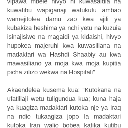
vipawa mbele hivyo ni kuwasaidia na
kuwatibu wapiganaji watukufu ambao
wamejitolea damu zao kwa ajili ya
kubakiza heshima ya nchi yetu na kuzuia
isinajisiwe na magaidi ya kidaishi, hivyo
hupokea majeruhi kwa kuwasiliana na
madaktari wa Hashdi Shaabiy au kwa
mawasiliano ya moja kwa moja kupitia
picha zilizo wekwa na Hospitali”.
Akaendelea kusema kua: “Kutokana na
ufatiliaji wetu tuligundua kua; kuna haja
ya kuagiza madaktari kutoka nje ya Iraq
na ndio tukaagiza jopo la madaktari
kutoka Iran walio bobea katika kutibu