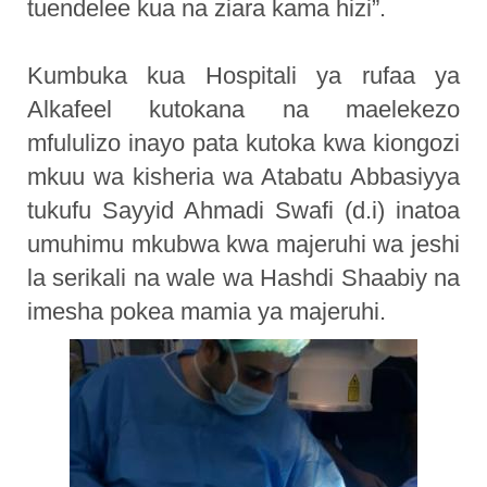
tuendelee kua na ziara kama hizi”.
Kumbuka kua Hospitali ya rufaa ya
Alkafeel kutokana na maelekezo
mfululizo inayo pata kutoka kwa kiongozi
mkuu wa kisheria wa Atabatu Abbasiyya
tukufu Sayyid Ahmadi Swafi (d.i) inatoa
umuhimu mkubwa kwa majeruhi wa jeshi
la serikali na wale wa Hashdi Shaabiy na
imesha pokea mamia ya majeruhi.