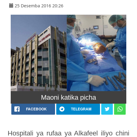
25 Desemba 2016 20:26
Maoni katika picha
FACEBOOK
TELEGRAM
Hospitali ya rufaa ya Alkafeel iliyo chini