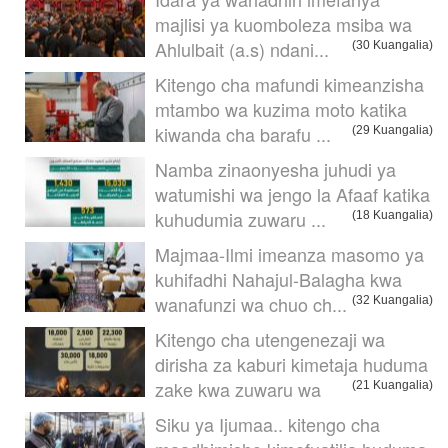
majlisi ya kuomboleza msiba wa
Ahlulbait (a.s) ndani...
(30 Kuangalia)
Kitengo cha mafundi kimeanzisha
mtambo wa kuzima moto katika
kiwanda cha barafu ...
(29 Kuangalia)
Namba zinaonyesha juhudi ya
watumishi wa jengo la Afaaf katika
kuhudumia zuwaru ...
(18 Kuangalia)
Majmaa-Ilmi imeanza masomo ya
kuhifadhi Nahajul-Balagha kwa
wanafunzi wa chuo ch...
(32 Kuangalia)
Kitengo cha utengenezaji wa
dirisha za kaburi kimetaja huduma
zake kwa zuwaru wa
(21 Kuangalia)
Siku ya Ijumaa.. kitengo cha