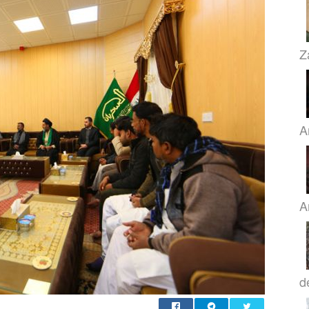
Z
A
A
d