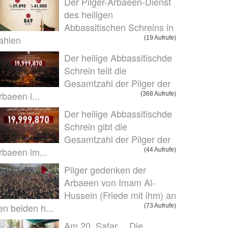
Der Pilger-Arbaeen-Dienst
des heiligen
Abbassitischen Schreins in
ahlen
(19 Aufrufe)
Der heilige Abbassitischde
Schrein teilt die
Gesamtzahl der Pilger der
rbaeen i...
(368 Aufrufe)
Der heilige Abbassitischde
Schrein gibt die
Gesamtzahl der Pilger der
rbaeen im...
(44 Aufrufe)
Pilger gedenken der
Arbaeen von Imam Al-
Hussein (Friede mit ihm) an
en beiden h...
(73 Aufrufe)
Am 20. Safar… Die