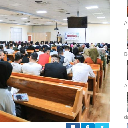
A
B
A
d