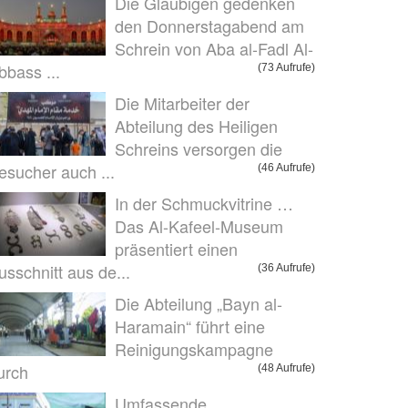
Die Gläubigen gedenken
den Donnerstagabend am
Schrein von Aba al-Fadl Al-
bbass ...
(73 Aufrufe)
Die Mitarbeiter der
Abteilung des Heiligen
Schreins versorgen die
esucher auch ...
(46 Aufrufe)
In der Schmuckvitrine …
Das Al-Kafeel-Museum
präsentiert einen
usschnitt aus de...
(36 Aufrufe)
Die Abteilung „Bayn al-
Haramain“ führt eine
Reinigungskampagne
urch
(48 Aufrufe)
Umfassende