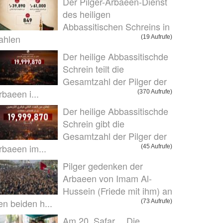
Der Pilger-Arbaeen-Dienst
des heiligen
Abbassitischen Schreins in
ahlen
(19 Aufrufe)
Der heilige Abbassitischde
Schrein teilt die
Gesamtzahl der Pilger der
rbaeen i...
(370 Aufrufe)
Der heilige Abbassitischde
Schrein gibt die
Gesamtzahl der Pilger der
rbaeen im...
(45 Aufrufe)
Pilger gedenken der
Arbaeen von Imam Al-
Hussein (Friede mit ihm) an
en beiden h...
(73 Aufrufe)
Am 20. Safar… Die