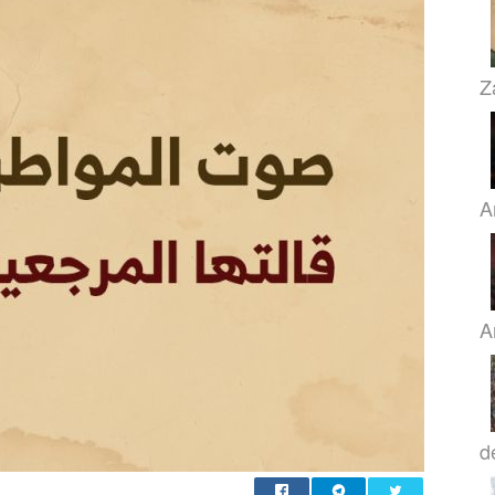
Z
A
A
d