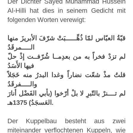
Der Dichter Sayed Muhammad Hussein
Al-Hilli hat dies in seinem Gedicht mit
folgenden Worten verewigt:
قبّةُ العبّاس لمّا ذُهِّــــــبَتْ شرّفَ الأبريزَ منها
الـــــمرقَدُ
لم تزدْ فخراً به من بعدِمــا شُرّفــت إذْ حلّ
فيها الأَسَدُ
قلتُ مذْ شعّت نضاراً وغدا البدرُ منه خَجَلاً
والـــــفرقَدُ
لم تــــنرْ بالتّبرِ لا بلْ أرّخوا (بأبي الفَضْل أنارَ
العَسجَدُ) 1375هـ.
Der Kuppelbau besteht aus zwei
miteinander verflochtenen Kuppeln, wie