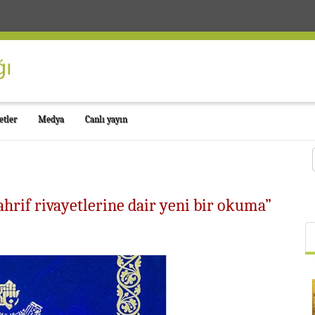
etler
Medya
Canlı yayın
hrif rivayetlerine dair yeni bir okuma”