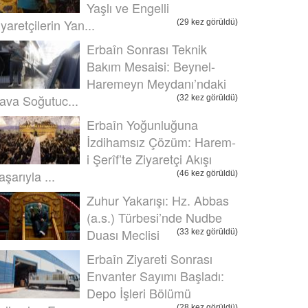
Yaşlı ve Engelli
iyaretçilerin Yan...
(29 kez görüldü)
Erbaîn Sonrası Teknik
Bakım Mesaisi: Beynel-
Haremeyn Meydanı’ndaki
ava Soğutuc...
(32 kez görüldü)
Erbaîn Yoğunluğuna
İzdihamsız Çözüm: Harem-
i Şerîf’te Ziyaretçi Akışı
aşarıyla ...
(46 kez görüldü)
Zuhur Yakarışı: Hz. Abbas
(a.s.) Türbesi’nde Nudbe
Duası Meclisi
(33 kez görüldü)
Erbaîn Ziyareti Sonrası
Envanter Sayımı Başladı:
Depo İşleri Bölümü
(28 kez görüldü)