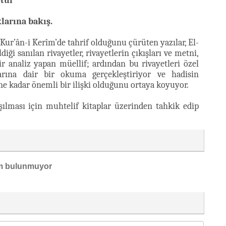
etür
larına bakış.
Kur’ân-i Kerîm’de tahrif olduğunu çürüten yazılar, El-
iği sanılan rivayetler, rivayetlerin çıkışları ve metni,
r analiz yapan müellif; ardından bu rivayetleri özel
larına dair bir okuma gerçekleştiriyor ve hadisin
a ne kadar önemli bir ilişki olduğunu ortaya koyuyor.
aşılması için muhtelif kitaplar üzerinden tahkik edip
m bulunmuyor