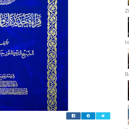
Z
H
B