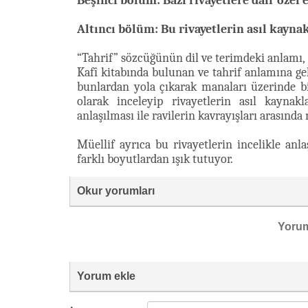
Beşinci bölüm: Bazı rivayetlere dair özel 
Altıncı bölüm: Bu rivayetlerin asıl kaynak
“Tahrif” sözcüğünün dil ve terimdeki anlamı, 
Kafî kitabında bulunan ve tahrif anlamına geld
bunlardan yola çıkarak manaları üzerinde bi
olarak inceleyip rivayetlerin asıl kaynak
anlaşılması ile ravilerin kavrayışları arasınd
Müellif ayrıca bu rivayetlerin incelikle anl
farklı boyutlardan ışık tutuyor.
Okur yorumları
Yoru
Yorum ekle