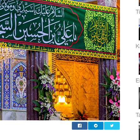
T
Ka
E
T