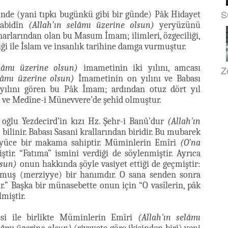
S
ünde (yani tıpkı bugünkü gibi bir günde) Pâk Hidayet
labidîn
(Allah’ın selâmı üzerine olsun)
yeryüzünü
narlarından olan bu Masum İmam; ilimleri, özgeciliği,
ği ile İslam ve insanlık tarihine damga vurmuştur.
elâmı üzerine olsun)
imametinin iki yılını, amcası
Z
lâmı üzerine olsun)
İmametinin on yılını ve Babası
r yılını gören bu Pâk İmam; ardından otuz dört yıl
miş ve Medîne-i Münevvere’de şehîd olmuştur.
n oğlu Yezdecird’in kızı Hz. Şehr-i Banû’dur
(Allah'ın
 bilinir. Babası Sasani krallarından biridir. Bu mubarek
yüce bir makama sahiptir. Müminlerin Emîri
(O’na
ir. “Fatıma” ismini verdiği de söylenmiştir. Ayrıca
lsun)
onun hakkında şöyle vasiyet ettiği de geçmiştir:
unmuş (merziyye) bir hanımdır. O sana senden sonra
.” Başka bir münasebette onun için “O vasîlerin, pâk
miştir.
si ile birlikte Müminlerin Emîri
(Allah'ın selâmı