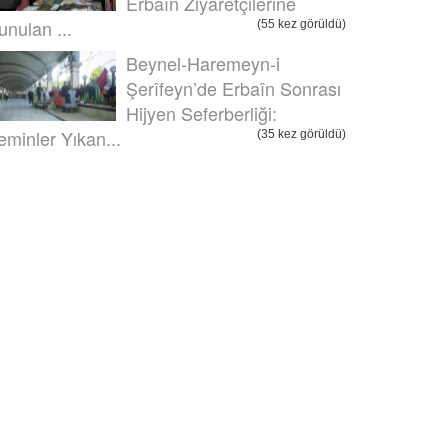
Erbaîn Ziyaretçilerine
unulan ...
(55 kez görüldü)
Beynel-Haremeyn-i
Şerîfeyn’de Erbaîn Sonrası
Hijyen Seferberliği:
eminler Yıkan...
(35 kez görüldü)