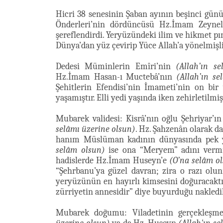
Hicri 38 senesinin Şaban ayının beşinci gün
Önderleri’nin dördüncüsü Hz.İmam Zeyne
şereflendirdi. Yeryüzündeki ilim ve hikmet pı
Dünya’dan yüz çevirip Yüce Allah’a yönelmişli
Dedesi Müminlerin Emîri’nin
(Allah’ın s
Hz.İmam Hasan-ı Muctebâ’nın
(Allah’ın se
Şehitlerin Efendisi’nin İmameti’nin on bi
yaşamıştır. Elli yedi yaşında iken zehirletil
Mubarek validesi: Kisrâ’nın oğlu Şehriyar’ı
selâmı üzerine olsun)
. Hz. Şahzenân olarak da
hanım Müslüman kadının dünyasında pek 
selâm olsun)
ise ona “Meryem” adını vermişt
hadislerde Hz.İmam Huseyn’e
(O’na selâm o
“Şehrbanu’ya güzel davran; zira o razı ol
yeryüzünün en hayırlı kimsesini doğuracaktır
zürriyetin annesidir” diye buyurduğu nakledil
Mubarek doğumu: Viladetinin gerçekleşme