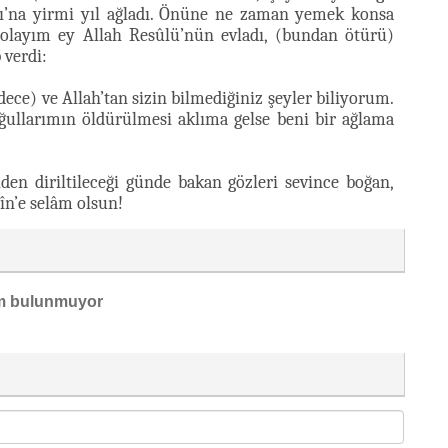
sı’na yirmi yıl ağladı. Önüne ne zaman yemek konsa
n olayım ey Allah Resûlü’nün evladı, (bundan ötürü)
verdi:
e) ve Allah’tan sizin bilmediğiniz şeyler biliyorum.
ullarımın öldürülmesi aklıma gelse beni bir ağlama
en diriltileceği günde bakan gözleri sevince boğan,
în’e selâm olsun!
m bulunmuyor