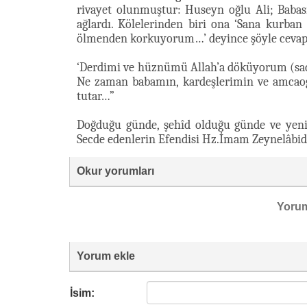
rivayet olunmuştur: Huseyn oğlu Ali; Baba
ağlardı. Kölelerinden biri ona ‘Sana kurba
ölmenden korkuyorum…’ deyince şöyle cevap 
‘Derdimi ve hüznümü Allah’a döküyorum (sadec
Ne zaman babamın, kardeşlerimin ve amcaoğ
tutar…”
Doğduğu günde, şehîd olduğu günde ve yenid
Secde edenlerin Efendisi Hz.İmam Zeynelâbid
Okur yorumları
Yoru
Yorum ekle
İsim: