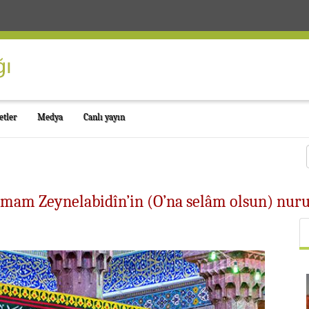
etler
Medya
Canlı yayın
İmam Zeynelabidîn’in (O’na selâm olsun) nuru