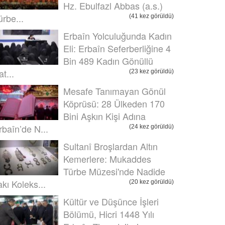
Hz. Ebulfazl Abbas (a.s.)
ürbe...
(41 kez görüldü)
Erbaîn Yolculuğunda Kadın
Eli: Erbaîn Seferberliğine 4
Bin 489 Kadın Gönüllü
t...
(23 kez görüldü)
Mesafe Tanımayan Gönül
Köprüsü: 28 Ülkeden 170
Bini Aşkın Kişi Adına
rbaîn’de N...
(24 kez görüldü)
Sultanî Broşlardan Altın
Kemerlere: Mukaddes
Türbe Müzesi'nde Nadide
akı Koleks...
(20 kez görüldü)
Kültür ve Düşünce İşleri
Bölümü, Hicri 1448 Yılı