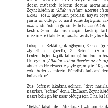
üzerine olsun)
ya da Hz. Huseyn
(Allah'ın se
doğan mubarek bebeğin doğum merasimini
Zeynelabidîn’in
(Allah'ın selâmı üzerine olsu
Ekbar” sözü; hayatının parolası, hayatı boyu
şiarın ne olduğu ve nasıl somutlaştığının 
olsun)
idi. Yedinci gününde de Babası
(Allah'
kestirdi.Sonra da onun saçını kestirip tar
miskinlere (fakirlere) sadaka verdi. Böylece İ
Lakapları: Bekkâ (çok ağlayan), Seccad (ço
ziyneti, en güzeli), Zus-Sefenât (Alnı 
beslenmiş,temiz,pâk kılınmış) bunlardan ba
Huseyn’in
(Allah'ın selâmı üzerlerine olsun)
aktarılan bir rivayette şöyle geçmiştir: “Kıy
çok ibadet edenlerin Efendisi) kalksın’ d
kalkacaktır.”
Zus- Sefenât lakabına gelince; “deve nasırl
nasırlara “sefene” denir. Hz.İmam Zeynelabi
nasırı belirgin bir nasır olduğu için O’na bu la
“Bekkâ” lakabı ile ilgili olarak Hz.İmam Sadı