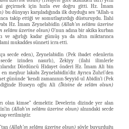
lâmı üzerine olsun)
(rivayete göre ikisinden biri) yeni
 geçirmek için hızla eve doğru gitti. Hz. İmam
n)
bu dünyayı karşıladığında ilk duyduğu ses “Allah-u
nca takip ettiği ve somutlaştırdığı düsturuydu. İlahi
cevabı Hz. İmam Zeynelabidîn
(Allah'ın selâmı üzerine
ın selâmı üzerine olsun)
O’nun adına bir akika kurban
ttı ve ağırlığı kadar gümüş ya da altın miktarınca
slami mukaddes sünneti icra etti.
kça secde eden), Zeynelabidîn (Pek ibadet edenlerin
secde izinden nasırlı), Zekiyy (ilahi ilimlerle
zılarıdır. Dördüncü Hidayet önderi Hz. İmam Ali bin
en meşhur lakabı Zeynelabidîn’dir. Ayrıca Zuhrî’den
amet gününde ‘kendi zamanının Seyyid-ul Abidîn’i (Pek
endiğinde Huseyn oğlu Ali
(İkisine de selâm olsun)
arı olan kimse” demektir. Develerin dizinde yer alan
dîn’in
(Allah’ın selâmı üzerine olsun)
alnındaki secde
kap verilmiştir.
k’tan
(Allah’ın selâmı üzerine olsun)
şöyle buyurduğu