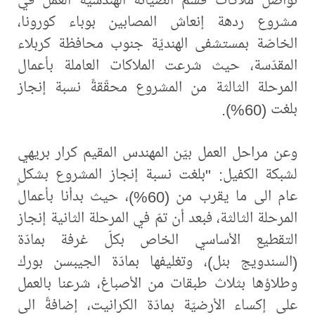
مشروع ردهة إنعاش المصابين بوباء كورونا،
الخاصّة بمستشفى الهنديّة جنوب محافظة كربلاء
المقدّسة، حيث شرعت الملاكات العاملة بأعمال
المرحلة الثالثة من المشروع محقّقةً نسبة إنجاز
بلغت (60%).
وعن مراحل العمل بيّن المهندس المقيم كرار بريهي
لشبكة الكفيل: "بلغت نسبة إنجاز المشروع بشكلٍ
عام الى ما يقرب من (60%)، حيث بدأنا بأعمال
المرحلة الثالثة، فبعد أن تمّ في المرحلة الثانية إنجاز
التقطيع الأساسي الخاص بكلّ غرفة بمادّة
(السندويج بنل)، وتغليفها بمادّة الجيبسن بورك
وطلاؤها بثلاث طبقات من الأصباغ، شرعنا بالعمل
على إكساء الأرضيّة بمادّة الكرانيت، إضافةً الى