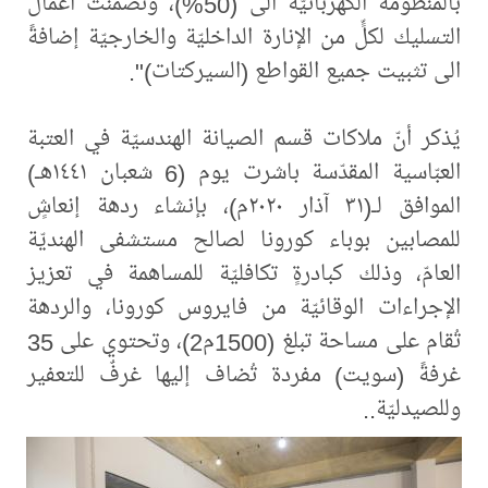
بالمنظومة الكهربائيّة الى (50%)، وتضمّنت أعمال
التسليك لكلٍّ من الإنارة الداخليّة والخارجيّة إضافةً
الى تثبيت جميع القواطع (السيركتات)".
يُذكر أنّ ملاكات قسم الصيانة الهندسيّة في العتبة
العبّاسية المقدّسة باشرت يوم (6 شعبان ١٤٤١هـ)
الموافق لـ(٣١ آذار ٢٠٢٠م)، بإنشاء ردهة إنعاشٍ
للمصابين بوباء كورونا لصالح مستشفى الهنديّة
العامّ، وذلك كبادرةٍ تكافليّة للمساهمة في تعزيز
الإجراءات الوقائيّة من فايروس كورونا، والردهة
تُقام على مساحة تبلغ (1500م2)، وتحتوي على 35
غرفةً (سويت) مفردة تُضاف إليها غرفٌ للتعفير
وللصيدليّة..