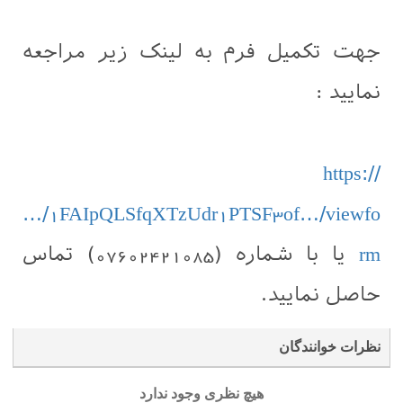
جهت تکمیل فرم به لینک زیر مراجعه
نمایید :
https://
…/1FAIpQLSfqXTzUdr1PTSF3of…/viewfo
rm
یا با شماره (07602421085) تماس
حاصل نمایید.
نظرات خوانندگان
هیچ نظری وجود ندارد