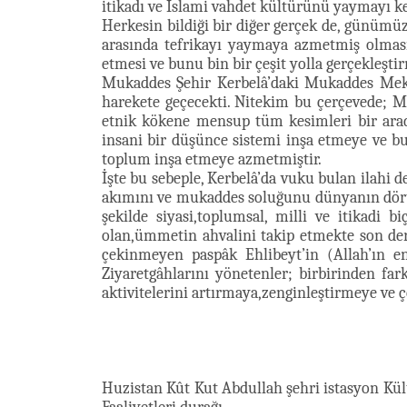
itikadı ve İslami vahdet kültürünü yaymayı k
Herkesin bildiği bir diğer gerçek de, günümü
arasında tefrikayı yaymaya azmetmiş olmas
etmesi ve bunu bin bir çeşit yolla gerçekleşt
Mukaddes Şehir Kerbelâ’daki Mukaddes Mekan
harekete geçecekti. Nitekim bu çerçevede; 
etnik kökene mensup tüm kesimleri bir arada
insani bir düşünce sistemi inşa etmeye ve bu 
toplum inşa etmeye azmetmiştir.
İşte bu sebeple, Kerbelâ’da vuku bulan ilah
akımını ve mukaddes soluğunu dünyanın dört
şekilde siyasi,toplumsal, milli ve itikad
olan,ümmetin ahvalini takip etmekte son der
çekinmeyen paspâk Ehlibeyt’in (Allah’ın e
Ziyaretgâhlarını yönetenler; birbirinden fark
aktivitelerini artırmaya,zenginleştirmeye ve
Huzistan Kût Kut Abdullah şehri istasyon Kültü