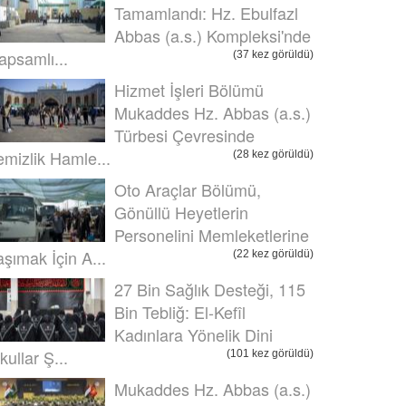
Tamamlandı: Hz. Ebulfazl
Abbas (a.s.) Kompleksi'nde
apsamlı...
(37 kez görüldü)
Hizmet İşleri Bölümü
Mukaddes Hz. Abbas (a.s.)
Türbesi Çevresinde
emizlik Hamle...
(28 kez görüldü)
Oto Araçlar Bölümü,
Gönüllü Heyetlerin
Personelini Memleketlerine
aşımak İçin A...
(22 kez görüldü)
27 Bin Sağlık Desteği, 115
Bin Tebliğ: El-Kefîl
Kadınlara Yönelik Dini
kullar Ş...
(101 kez görüldü)
Mukaddes Hz. Abbas (a.s.)