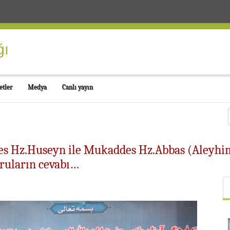
etler
Medya
Canlı yayın
des Hz.Huseyn ile Mukaddes Hz.Abbas (Aleyhi
oruların cevabı…