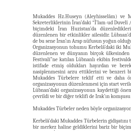
Mukaddes Hz.Huseyn (Aleyhisselâm) ve Mu
Sekreterliklerinin İran’daki “İ’lam-ud Duvelî 
biçimdeki İran Huzistan’da düzenledikler
düzenlenen bir etkinlikler ailesidir. Lübnan’
de bu sene İran’ın Arap nüfusun yoğun olduğ
Organizasyonun tohumu Kerbelâ’daki iki Muka
düzenlenen ve dünyanın birçok ülkesinden 
Festivali”ne katılan Lübnanlı ekibin festiva
istifade etmiş oldukları hayırdan ve bere
nasiplenmesini arzu ettiklerini ve benzeri b
Mukaddes Türbelere teklif etti ve daha ö
organizasyonun düzenlenmesi için start verild
Lübnan’daki organizasyonun kaydettiği öneml
çevrildi ve bir diğer teklifi de Irak’ın komşus
Mukaddes Türbeler neden böyle organizasyonl
Kerbelâ’daki Mukaddes Türbelerin gidişatını t
bir merkez haline geldiklerini bariz bir biçi