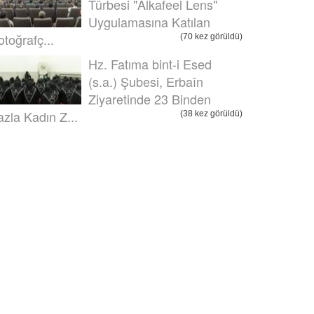
Türbesi "Alkafeel Lens"
Uygulamasına Katılan
otoğrafç...
(70 kez görüldü)
Hz. Fatıma bint-i Esed
(s.a.) Şubesi, Erbaîn
Ziyaretinde 23 Binden
azla Kadın Z...
(38 kez görüldü)