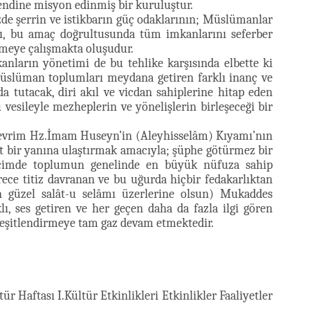
endine misyon edinmiş bir kuruluştur.
zde şerrin ve istikbarın güç odaklarının; Müslümanlar
ı, bu amaç doğrultusunda tüm imkanlarını seferber
irmeye çalışmakta oluşudur.
ların yönetimi de bu tehlike karşısında elbette ki
Müslüman toplumları meydana getiren farklı inanç ve
 tutacak, diri akıl ve vicdan sahiplerine hitap eden
vesileyle mezheplerin ve yönelişlerin birleşeceği bir
i devrim Hz.İmam Huseyn’in (Aleyhisselâm) Kıyamı’nın
 bir yanına ulaştırmak amacıyla; şüphe götürmez bir
i biçimde toplumun genelinde en büyük nüfuza sahip
ece titiz davranan ve bu uğurda hiçbir fedakarlıktan
n güzel salât-u selâmı üzerlerine olsun) Mukaddes
lı, ses getiren ve her geçen daha da fazla ilgi gören
 çeşitlendirmeye tam gaz devam etmektedir.
r Haftası I.Kültür Etkinlikleri Etkinlikler Faaliyetler