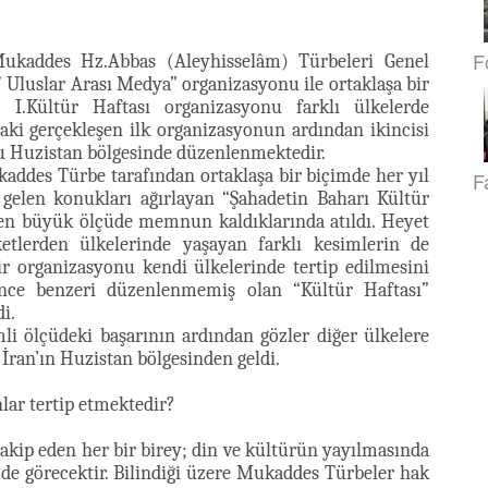
F
kaddes Hz.Abbas (Aleyhisselâm) Türbeleri Genel
/ Uluslar Arası Medya” organizasyonu ile ortaklaşa bir
i I.Kültür Haftası organizasyonu farklı ülkelerde
daki gerçekleşen ilk organizasyonun ardından ikincisi
u Huzistan bölgesinde düzenlenmektedir.
ddes Türbe tarafından ortaklaşa bir biçimde her yıl
F
gelen konukları ağırlayan “Şahadetin Baharı Kültür
lden büyük ölçüde memnun kaldıklarında atıldı. Heyet
ketlerden ülkelerinde yaşayan farklı kesimlerin de
ir organizasyonu kendi ülkelerinde tertip edilmesini
nce benzeri düzenlenmemiş olan “Kültür Haftası”
i.
i ölçüdeki başarının ardından gözler diğer ülkelere
u İran’ın Huzistan bölgesinden geldi.
ar tertip etmektedir?
akip eden her bir birey; din ve kültürün yayılmasında
mde görecektir. Bilindiği üzere Mukaddes Türbeler hak