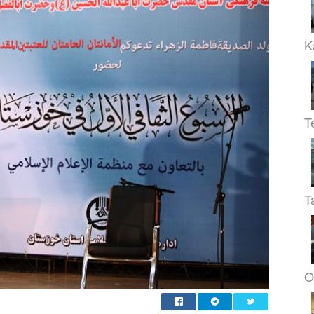
K
T
T
O