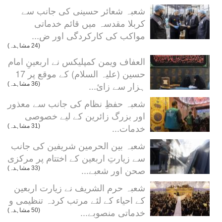
شعبہ شعائر حسینی کی جانب سے
کربلا مقدسہ میں قائم خدماتی
مواکب کی کارکردگی اور ض...
(24 مشاہدہ)
العفاف ویمن کمپلیکس نے اربعینِ امام
حسین (علیہ السلام) کے موقع پر 17
ہزار سے زائ...
(36 مشاہدہ)
شعبہ حفظِ نظام کی جانب سے معذور
اور بزرگ زائرین کے لیے خصوصی
خدمات...
(31 مشاہدہ)
شعبہ بین الحرمین شریفین کی جانب
سے زیارتِ اربعین کے اختتام پر مرکزی
صحن اور شعبے...
(33 مشاہدہ)
شعبہ حرم الشریف نے زیارت اربعین
کے احیاء کے لئے مرتب کردہ تنظیمی و
خدماتی منصوبے...
(50 مشاہدہ)