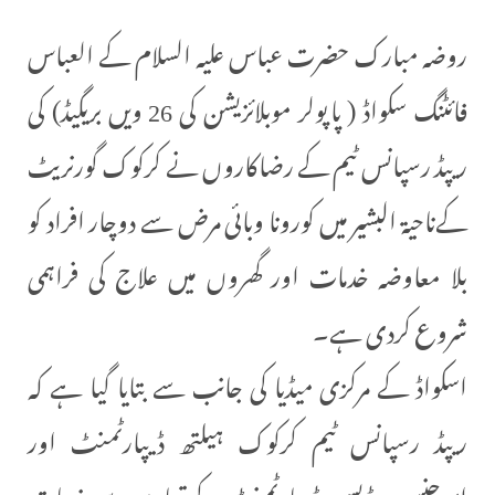
روضہ مبارک حضرت عباس علیہ السلام کے العباس
فائٹنگ سکواڈ ( پاپولر موبلائزیشن کی 26 ویں بریگیڈ) کی
ریپڈ رسپانس ٹیم کے رضاکاروں نے کرکوک گورنریٹ
کےناحیۃ البشیر میں کورونا وبائی مرض سے دوچار افراد کو
بلا معاوضہ خدمات اور گھروں میں علاج کی فراہمی
شروع کردی ہے۔
اسکواڈ کے مرکزی میڈیا کی جانب سے بتایا گیا ہے کہ
ریپڈ رسپانس ٹیم کرکوک ہیلتھ ڈیپارٹمنٹ اور
ایمرجنسی میڈیسن ڈیپارٹمنٹ کے تعاون سے خدمات