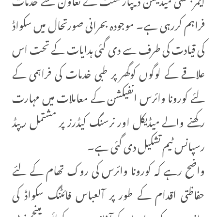
فراہم کررہی ہے۔ موجودہ بحرانی صورتحال میں سکواڈ
کی قیادت کی طرف سے دی گئی ہدایات کے تحت اس
علاقے کے لوگوں کوگھر پر طبی خدمات کی فراہمی کے
لئے کورونا وائرس انفیکشن کے معاملات میں مہارت
رکھنے والے میڈیکل اور نرسنگ کیڈرز پر مشتمل ریپڈ
رسپانس ٹیم تشکیل دی گئی ہے۔
واضح رہے کہ کورونا وائرس کی روک تھام کے لئے
حفاظتی اقدام کے طور پر آلعباس فائٹنگ سکواڈ کی
جانب سے کورونا وبا کے آغاز ہی سے کرائسز مینجمنٹ