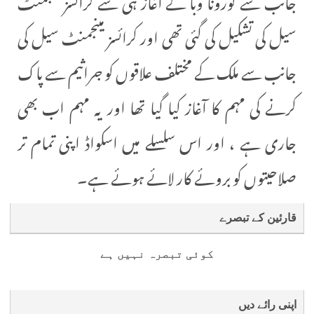
سیل کی تشکیل کی گئی تھی اور کرائسز مینجمنٹ سیل کی
جانب سے ملک کے مختلف علاقوں کو جراثیم سے پاک
کرنے کی مہم کا آغاز کیا گیا تھا اور یہ مہم اب بھی
جاری ہے ، اور اس سلسلے میں اسکواڈ اپنی تمام تر
صلاحیتوں کو بروئے کار لائے ہوئے ہے۔
قارئین کے تبصرے
کوئی تبصرہ نہیں ہے
اپنی رائے دیں