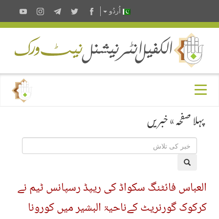
اُردُو
پہلا صفحہ
»
خبریں
العباس فائٹنگ سکواڈ کی ریپڈ رسپانس ٹیم نے
کرکوک گورنریٹ کےناحیۃ البشیر میں کورونا