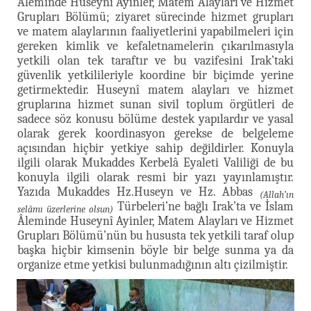
Âleminde Huseynî Ayinler, Matem Alayları ve Hizmet
Grupları Bölümü; ziyaret sürecinde hizmet grupları
ve matem alaylarının faaliyetlerini yapabilmeleri için
gereken kimlik ve kefaletnamelerin çıkarılmasıyla
yetkili olan tek taraftır ve bu vazifesini Irak’taki
güvenlik yetkilileriyle koordine bir biçimde yerine
getirmektedir. Huseynî matem alayları ve hizmet
gruplarına hizmet sunan sivil toplum örgütleri de
sadece söz konusu bölüme destek yapılardır ve yasal
olarak gerek koordinasyon gerekse de belgeleme
açısından hiçbir yetkiye sahip değildirler. Konuyla
ilgili olarak Mukaddes Kerbelâ Eyaleti Valiliği de bu
konuyla ilgili olarak resmi bir yazı yayınlamıştır.
Yazıda Mukaddes Hz.Huseyn ve Hz. Abbas
(Allah’ın
Türbeleri’ne bağlı Irak’ta ve İslam
selâmı üzerlerine olsun)
Âleminde Huseynî Ayinler, Matem Alayları ve Hizmet
Grupları Bölümü’nün bu hususta tek yetkili taraf olup
başka hiçbir kimsenin böyle bir belge sunma ya da
organize etme yetkisi bulunmadığının altı çizilmiştir.