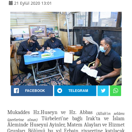
21 Eylül 2020 13:01
FACEBOOK
TELEGRAM
Mukaddes Hz.Huseyn ve Hz. Abbas
(Allah’ın selâmı
Türbeleri’ne bağlı Irak’ta ve İslam
üzerlerine olsun)
Âleminde Huseynî Ayinler, Matem Alayları ve Hizmet
Grupları Bölümü bu yıl Erbain ziyaretine katılacak