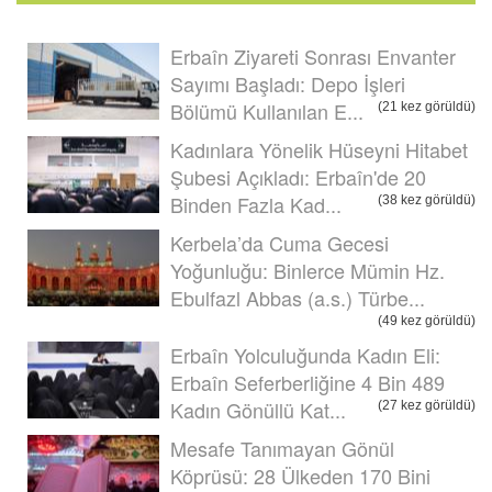
Erbaîn Ziyareti Sonrası Envanter
Sayımı Başladı: Depo İşleri
Bölümü Kullanılan E...
(21 kez görüldü)
Kadınlara Yönelik Hüseyni Hitabet
Şubesi Açıkladı: Erbaîn'de 20
Binden Fazla Kad...
(38 kez görüldü)
Kerbela’da Cuma Gecesi
Yoğunluğu: Binlerce Mümin Hz.
Ebulfazl Abbas (a.s.) Türbe...
(49 kez görüldü)
Erbaîn Yolculuğunda Kadın Eli:
Erbaîn Seferberliğine 4 Bin 489
Kadın Gönüllü Kat...
(27 kez görüldü)
Mesafe Tanımayan Gönül
Köprüsü: 28 Ülkeden 170 Bini