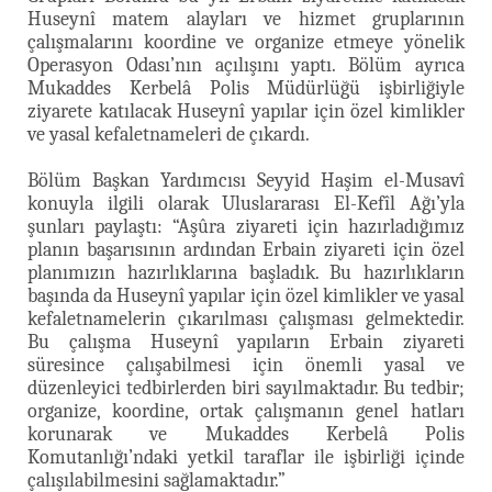
Huseynî matem alayları ve hizmet gruplarının
çalışmalarını koordine ve organize etmeye yönelik
Operasyon Odası’nın açılışını yaptı. Bölüm ayrıca
Mukaddes Kerbelâ Polis Müdürlüğü işbirliğiyle
ziyarete katılacak Huseynî yapılar için özel kimlikler
ve yasal kefaletnameleri de çıkardı.
Bölüm Başkan Yardımcısı Seyyid Haşim el-Musavî
konuyla ilgili olarak Uluslararası El-Kefîl Ağı’yla
şunları paylaştı: “Aşûra ziyareti için hazırladığımız
planın başarısının ardından Erbain ziyareti için özel
planımızın hazırlıklarına başladık. Bu hazırlıkların
başında da Huseynî yapılar için özel kimlikler ve yasal
kefaletnamelerin çıkarılması çalışması gelmektedir.
Bu çalışma Huseynî yapıların Erbain ziyareti
süresince çalışabilmesi için önemli yasal ve
düzenleyici tedbirlerden biri sayılmaktadır. Bu tedbir;
organize, koordine, ortak çalışmanın genel hatları
korunarak ve Mukaddes Kerbelâ Polis
Komutanlığı’ndaki yetkil taraflar ile işbirliği içinde
çalışılabilmesini sağlamaktadır.”