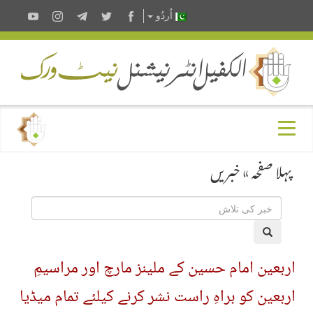
اُردُو
پہلا صفحہ
»
خبریں
اربعین امام حسین کے ملینز مارچ اور مراسیمِ
اربعین کو براہِ راست نشر کرنے کیلئے تمام میڈیا