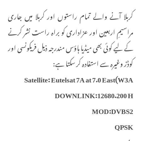
کربلا آنے والے تمام راستوں اور کربلا میں جاری
مراسیمِ اربعین اور عزاداری کو براہ راست نشر کرنے
کے لیے کوئی بھی میڈیا ہاؤس مندرجہ ذیل فریکونسی اور
کوڈز وغیرہ سے استفادہ کر سکتا ہے:
Satellite: Eutelsat 7A at 7.0 East(W3A
DOWNLINK:12680.200 H
MOD:DVBS2
QPSK
FEC:5/6