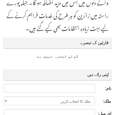
والے دنوں میں اس میں مزید اضافہ ہو گا۔ جبکہ پورے
راستہ میں زائرین کو ہر طرح کی خدمات فراہم کرنے کے
لیے بہت زیادہ انتظامات بھی کیے گئے ہیں۔
قارئین کے تبصرے
کوئی تبصرہ نہیں ہے
اپنی رائے دیں
نام:
ملک:
ای میل: