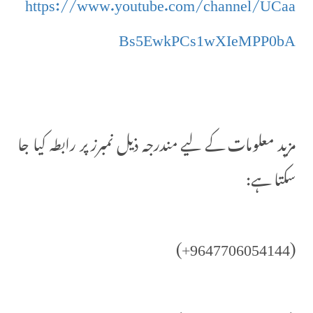
https://www.youtube.com/channel/UCaa
Bs5EwkPCs1wXIeMPP0bA
مزید معلومات کے لیے مندرجہ ذیل نمبرز پر رابطہ کیا جا
سکتا ہے:
(9647706054144+)