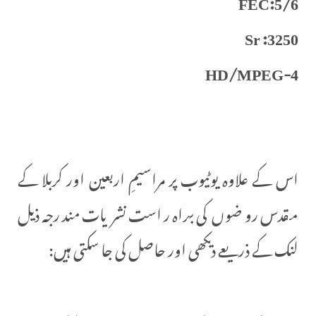
Sr :3250
HD/MPEG-4
اس کے علاوہ یوٹیوب پر مراسیمِ اربعین اور کربلا کے
مقدس روضوں کی براہ راست نشریات مندرجہ ذیل
لنک کے ذریعے دیکھی اور حاصل کی جا سکتی ہیں: