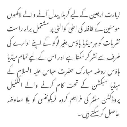
زیارت اربعین کے لیے کربلا پیدل آنے والے لاکھوں
مومنین کے قافلہ کی اعلی کوالٹی پر مشتمل براہ راست
نشریات کو ہر میڈیا ہاؤس بغیر لوگو کے اپنے ادارے کی
طرف سے نشر کر سکتا ہے اور اس کے لیے تمام میڈیا
ہاؤس روضہ مبارک حضرت عباس علیہ السلام کے
میڈیا سیکشن کے تحت کام کرنے والے الکفیل
پروڈکشن سنٹر کی فراہم کردہ فریکوئنسی کو بلا معاوضہ
حاصل کر سکتے ہیں۔