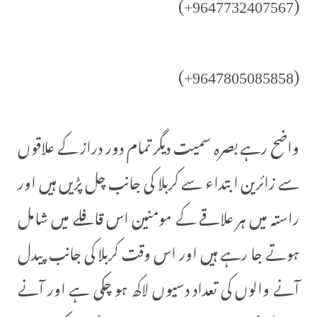
(9647732407567+)
(9647805085858+)
واضح رہے بصرہ سمیت دیگر تمام دور دراز کے علاقوں
سے زائرین ابتداء سے کربلا کی جانب چل پڑیں ہیں اور
راستہ میں ہر علاقے کے مومنین اس قافلے میں شامل
ہوتے جا رہے ہیں اور اس وقت کربلا کی جانب پیدل
آنے والوں کی تعداد دسیوں لاکھ ہو چکی ہے اور آنے