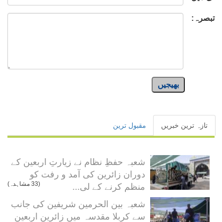
تبصرہ:
بھیجیں
تازہ ترین خبریں
مقبول ترین
شعبہ حفظِ نظام نے زیارتِ اربعین کے
دوران زائرین کی آمد و رفت کو
منظم کرنے کے لی...
(33 مشاہدہ)
شعبہ بین الحرمین شریفین کی جانب
سے کربلا مقدسہ میں زائرینِ اربعین