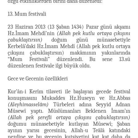
özgü etkinliklerden birini daha düzenledi:
13. Mum festivali
23 Haziran 2013 (13 Şaban 1434) Pazar günü akşamı
Hz.İmam Mehdî’nin
(Allah pek kutlu ortaya çıkışını
çabuklaştırsın)
doğum günü münasebetiyle
Kerbelâ’daki Hz.İmam Mehdî (Allah pek kutlu ortaya
çıkışını çabuklaştırsın) makâmının yakınlarında
“Mum Festivali” düzenlendi. Bu sene 13.sü
düzenlenen festivale ilgi büyük oldu.
Gece ve Gecenin özellikleri
Kur’ân-i Kerîm tilaveti ile başlayan gecede festival
konuşmasını Mukaddes Hz.Huseyn ve Hz.Abbas
(Aleyhimasselâm)
Türbeleri adına Seyyid Adnan
Mûsewî yaptı. Müslümanları Beklenen İmam’ın
(Allah pek şerefli ortaya çıkışını çabuklaştırsın)
doğumu münasebetiyle kutlayan Mûsewî; Şaban
ayının yarısı gecesinin, Allah-u Teâlâ katındaki
nezdine ve bu gecenin kutsiyetini kat kat daha da