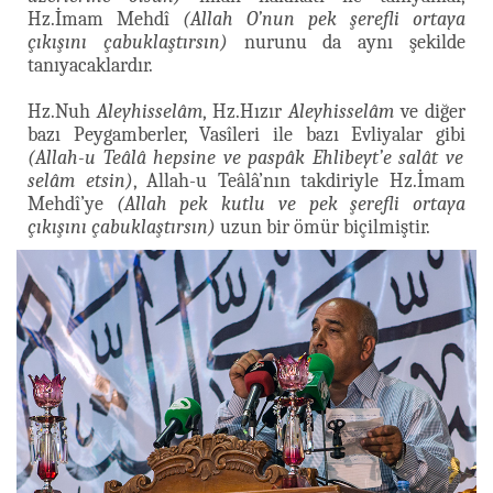
Hz.İmam Mehdî
(Allah O’nun pek şerefli ortaya
çıkışını çabuklaştırsın)
nurunu da aynı şekilde
tanıyacaklardır.
Hz.Nuh
Aleyhisselâm
, Hz.Hızır
Aleyhisselâm
ve diğer
bazı Peygamberler, Vasîleri ile bazı Evliyalar gibi
(Allah-u Teâlâ hepsine ve paspâk Ehlibeyt’e salât ve
selâm etsin)
, Allah-u Teâlâ’nın takdiriyle Hz.İmam
Mehdî’ye
(Allah pek kutlu ve pek şerefli ortaya
çıkışını çabuklaştırsın)
uzun bir ömür biçilmiştir.