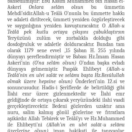
bahsedilmiştir: Ebu Kâsım Muhammed bin Hasan el-
Askerî
Onlara selâm olsun
bu ümmetin
Mehdî’sidir.Allah-u Teâlâ O’nunla bu ümmette hakkı
ve adaleti diriltecek, ümmeti yeniden özgürleştirecek
ve saygınlığına yeniden kavuşturacaktır. O
Allah-u
Teâlâ pek kutlu ortaya çıkışını çabuklaştırsın
Yeryüzünü zulüm ve zorbalıkla dolduğu gibi
dosdoğruluk ve adaletle dolduracaktır. Bundan tam
olarak 1179 sene evvel ,15 Şaban H. 255 yılında
dünyayı şereflendirmiştir ve Babası Hz.İmam Hasan
Askerî’nin
(O’na selâm olsun)
O’ndan başka evladı
dünyaya gelmemiştir. Paspâk Ehlibeyt
(Allah-u
Teâlâ’nin en ulvi salât ve selâmı başta Hz.Resûlullah
olmak üzere hepsine olsun)
Önderleri’nin 12.si ve
sonuncusudur. Hadîs-i Şerîflerde de belirtildiği gibi
İlahi emr üzere gizlenmektedir ve İlahi emr
geldiğinde de ortaya çıkarak yeryüzündeki ilahi vaadi
gerçekleştirecektir. Bedeni gözlerden uzaktır ama
nuru, salim kalmış gönül gözlerine ve fıtratlara
aşikârdır. Allah Tebârek ve Teâlâ’yı ve Hz.Muhammed
ile Ehlibeyti’ni
(Allah’ın en ulvî salât-u selâmı
üzerlerine olsun)
iman hakikati ile tanıyanlar,