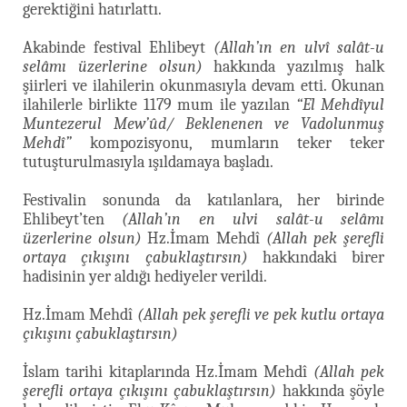
gerektiğini hatırlattı.
Akabinde festival Ehlibeyt
(Allah’ın en ulvî salât-u
selâmı üzerlerine olsun)
hakkında yazılmış halk
şiirleri ve ilahilerin okunmasıyla devam etti. Okunan
ilahilerle birlikte 1179 mum ile yazılan
“El Mehdîyul
Muntezerul Mew’ûd/ Beklenenen ve Vadolunmuş
Mehdî”
kompozisyonu, mumların teker teker
tutuşturulmasıyla ışıldamaya başladı.
Festivalin sonunda da katılanlara, her birinde
Ehlibeyt’ten
(Allah’ın en ulvi salât-u selâmı
üzerlerine olsun)
Hz.İmam Mehdî
(Allah pek şerefli
ortaya çıkışını çabuklaştırsın)
hakkındaki birer
hadisinin yer aldığı hediyeler verildi.
Hz.İmam Mehdî
(Allah pek şerefli ve pek kutlu ortaya
çıkışını çabuklaştırsın)
İslam tarihi kitaplarında Hz.İmam Mehdî
(Allah pek
şerefli ortaya çıkışını çabuklaştırsın)
hakkında şöyle