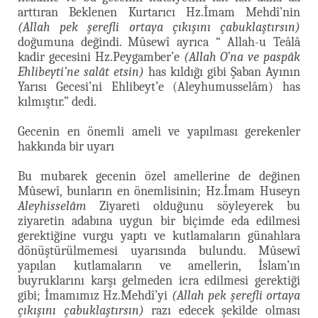
arttıran Beklenen Kurtarıcı Hz.İmam Mehdî’nin
(Allah pek şerefli ortaya çıkışını çabuklaştırsın)
doğumuna değindi. Mûsewî ayrıca “ Allah-u Teâlâ
kadir gecesini Hz.Peygamber’e
(Allah O’na ve paspâk
Ehlibeyti’ne salât etsin)
has kıldığı gibi Şaban Ayının
Yarısı Gecesi’ni Ehlibeyt’e (Aleyhumusselâm) has
kılmıştır.” dedi.
Gecenin en önemli ameli ve yapılması gerekenler
hakkında bir uyarı
Bu mubarek gecenin özel amellerine de değinen
Mûsewî, bunların en önemlisinin; Hz.İmam Huseyn
Aleyhisselâm
Ziyareti olduğunu söyleyerek bu
ziyaretin adabına uygun bir biçimde eda edilmesi
gerektiğine vurgu yaptı ve kutlamaların günahlara
dönüştürülmemesi uyarısında bulundu. Mûsewî
yapılan kutlamaların ve amellerin, İslam’ın
buyruklarını karşı gelmeden icra edilmesi gerektiği
gibi; İmamımız Hz.Mehdî’yi
(Allah pek şerefli ortaya
çıkışını çabuklaştırsın)
razı edecek şekilde olması