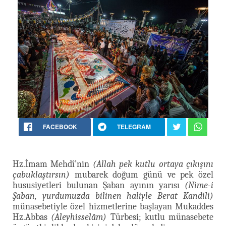
FACEBOOK
TELEGRAM
Hz.İmam Mehdî’nin
(Allah pek kutlu ortaya çıkışını
çabuklaştırsın)
mubarek doğum günü ve pek özel
hususiyetleri bulunan Şaban ayının yarısı
(Nime-i
Şaban, yurdumuzda bilinen haliyle Berat Kandili)
münasebetiyle özel hizmetlerine başlayan Mukaddes
Hz.Abbas
(Aleyhisselâm)
Türbesi; kutlu münasebete