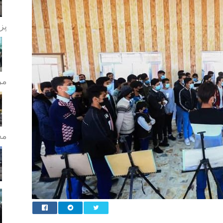
پز
مر
مج