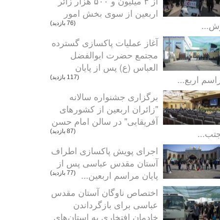
از ۳ میلیون و ۵۰۰ هزار زائر
اربعین از سوی بخش امور
ش...
(76 بازدید)
آغاز عملیات پاکسازی گسترده
مجتمع حضرت ابوالفضل
العباس (ع) پس از پایان
اسم اربع...
(117 بازدید)
برگزاری جشنواره سالانه
"زائران اربعین از کشورهای
آفریقایی" در سالن امام حسن
تب...
(87 بازدید)
اجرای پویش پاکسازی اطراف
آستان مقدس عباسی پس از
پایان مراسم اربعین...
(77 بازدید)
اختصاص ناوگان آستان مقدس
عباسی برای بازگرداندن
خادمان افتخاری به استان‌های