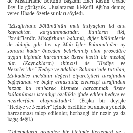
de Misafirhane Bölümü Başkanı Hacı Kazım Ubade
Bey ile görüştük. Uluslararası El-Kefîl Ağı’na demeç
veren Ubade, özetle şunları söyledi:
“Misafirhane Bölümü’nün mali ihtiyaçları iki ana
kaynaktan karşılanmaktadır. Bunların ilki,
“kredi”lerdir: Misafirhane bölümü, diğer bölümlerde
de olduğu gibi her ay Mali İşler Bölümü’nden ay
sonuna kadar önceden belirlenmiş olan prosedüre
uygun biçimde harcanmak üzere kısıtlı bir meblağ
alır. (Kaynakların) ikincisi de “Hediye ve
Nezirler”dir:” Hediye ve Adaklar Bölümü”nde tutulan,
Mukaddes mekânın değerli ziyaretçileri tarafından
bağışlanan ve bağış esnasında; ziyaretçi tarafından
bizzat bu mubarek hizmete harcanmak üzere
kullanılması istendiği özellikle ifade edilen hediye ve
nezirler(den oluşmaktadır).”
(Başka bir deyişle
“Hediye ve Nezirler” içinde özellikle bu amaca yönelik
harcanması talep edilenler, herhangi bir nezir ya da
bağış değil.)
“Çalışmaların organize bir biçimde ilerlemesi ve -