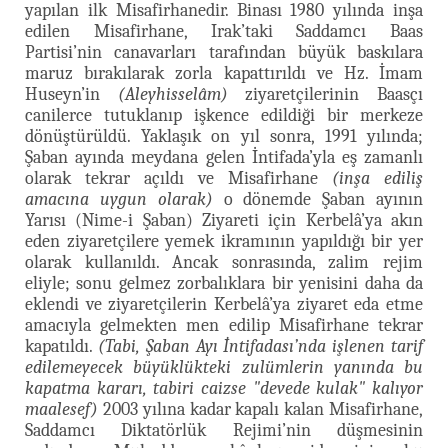
yapılan ilk Misafirhanedir. Binası 1980 yılında inşa
edilen Misafirhane, Irak’taki Saddamcı Baas
Partisi’nin canavarları tarafından büyük baskılara
maruz bırakılarak zorla kapattırıldı ve Hz. İmam
Huseyn’in
(Aleyhisselâm)
ziyaretçilerinin Baasçı
canilerce tutuklanıp işkence edildiği bir merkeze
dönüştürüldü. Yaklaşık on yıl sonra, 1991 yılında;
Şaban ayında meydana gelen İntifada’yla eş zamanlı
olarak tekrar açıldı ve Misafirhane
(inşa ediliş
amacına uygun olarak)
o dönemde Şaban ayının
Yarısı (Nime-i Şaban) Ziyareti için Kerbelâ’ya akın
eden ziyaretçilere yemek ikramının yapıldığı bir yer
olarak kullanıldı. Ancak sonrasında, zalim rejim
eliyle; sonu gelmez zorbalıklara bir yenisini daha da
eklendi ve ziyaretçilerin Kerbelâ’ya ziyaret eda etme
amacıyla gelmekten men edilip Misafirhane tekrar
kapatıldı.
(Tabi, Şaban Ayı İntifadası’nda işlenen tarif
edilemeyecek büyüklükteki zulümlerin yanında bu
kapatma kararı, tabiri caizse "devede kulak" kalıyor
maalesef)
2003 yılına kadar kapalı kalan Misafirhane,
Saddamcı Diktatörlük Rejimi’nin düşmesinin