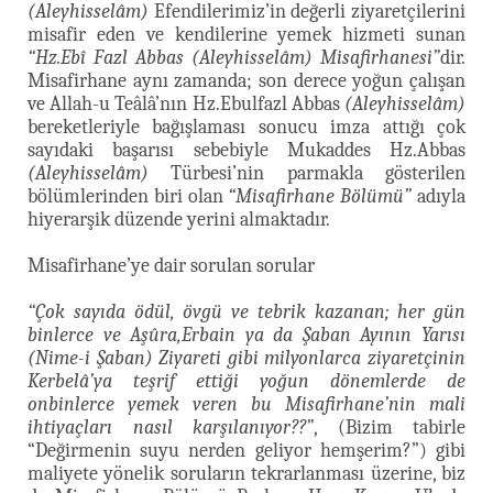
(Aleyhisselâm)
Efendilerimiz’in değerli ziyaretçilerini
misafir eden ve kendilerine yemek hizmeti sunan
“Hz.Ebî Fazl Abbas (Aleyhisselâm) Misafirhanesi”
dir.
Misafirhane aynı zamanda; son derece yoğun çalışan
ve Allah-u Teâlâ’nın Hz.Ebulfazl Abbas
(Aleyhisselâm)
bereketleriyle bağışlaması sonucu imza attığı çok
sayıdaki başarısı sebebiyle Mukaddes Hz.Abbas
(Aleyhisselâm)
Türbesi’nin parmakla gösterilen
bölümlerinden biri olan
“Misafirhane Bölümü”
adıyla
hiyerarşik düzende yerini almaktadır.
Misafirhane’ye dair sorulan sorular
“Çok sayıda ödül, övgü ve tebrik kazanan; her gün
binlerce ve Aşûra,Erbain ya da Şaban Ayının Yarısı
(Nime-i Şaban) Ziyareti gibi milyonlarca ziyaretçinin
Kerbelâ’ya teşrif ettiği yoğun dönemlerde de
onbinlerce yemek veren bu Misafirhane’nin mali
ihtiyaçları nasıl karşılanıyor??”
, (Bizim tabirle
“Değirmenin suyu nerden geliyor hemşerim?”) gibi
maliyete yönelik soruların tekrarlanması üzerine, biz