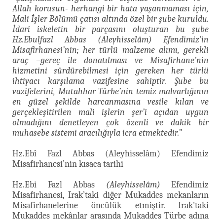
Allah korusun- herhangi bir hata yaşanmaması için,
Mali İşler Bölümü çatısı altında özel bir şube kuruldu.
İdari iskeletin bir parçasını oluşturan bu şube
Hz.Ebulfazl Abbas
(Aleyhisselâm)
Efendimiz’in
Misafirhanesi’nin; her türlü malzeme alımı, gerekli
araç –gereç ile donatılması ve Misafirhane’nin
hizmetini sürdürebilmesi için gereken her türlü
ihtiyacı karşılama vazifesine sahiptir. Şube bu
vazifelerini, Mutahhar Türbe’nin temiz malvarlığının
en güzel şekilde harcanmasına vesile kılan ve
gerçekleşitirilen mali işlerin şer’i açıdan uygun
olmadığını denetleyen çok özenli ve dakik bir
muhasebe sistemi aracılığıyla icra etmektedir.”
Hz.Ebî Fazl Abbas (Aleyhisselâm) Efendimiz
Misafirhanesi’nin kısaca tarihi
Hz.Ebi Fazl Abbas
(Aleyhisselâm)
Efendimiz
Misafirhanesi, Irak’taki diğer Mukaddes mekanların
Misafirhanelerine öncülük etmiştir. Irak'taki
Mukaddes mekânlar arasında Mukaddes Türbe adına