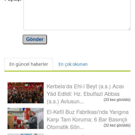
Gönder
En güncel haberler
En çok okunan
Kerbela’da Ehl-i Beyt (a.s.) Acısı
Yâd Edildi: Hz. Ebulfazl Abbas
(a.s.) Avlusun...
(33 kez görüldü)
El-Kefîl Buz Fabrikası'nda Yangına
Karşı Tam Koruma: 6 Bar Basınçlı
Otomatik Sön...
(32 kez görüldü)