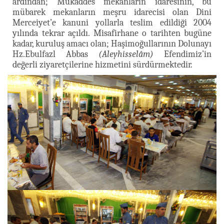
ardından; Mukaddes mekânların idaresinin, bu
mübarek mekanların meşru idarecisi olan Dini
Merceiyet’e kanuni yollarla teslim edildiği 2004
yılında tekrar açıldı. Misafirhane o tarihten bugüne
kadar, kuruluş amacı olan; Haşimoğullarının Dolunayı
Hz.Ebulfazl Abbas
(Aleyhisselâm)
Efendimiz’in
değerli ziyaretçilerine hizmetini sürdürmektedir.