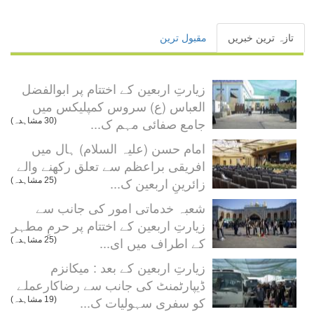
تازہ ترین خبریں
مقبول ترین
زیارتِ اربعین کے اختتام پر ابوالفضل
العباس (ع) سروس کمپلیکس میں
جامع صفائی مہم ک...
(30 مشاہدہ)
امام حسن (علیہ السلام) ہال میں
افریقی براعظم سے تعلق رکھنے والے
زائرینِ اربعین ک...
(25 مشاہدہ)
شعبہ خدماتی امور کی جانب سے
زیارتِ اربعین کے اختتام پر حرمِ مطہر
کے اطراف میں ای...
(25 مشاہدہ)
زیارتِ اربعین کے بعد : میکانزم
ڈیپارٹمنٹ کی جانب سے رضاکارعملے
کو سفری سہولیات ک...
(19 مشاہدہ)