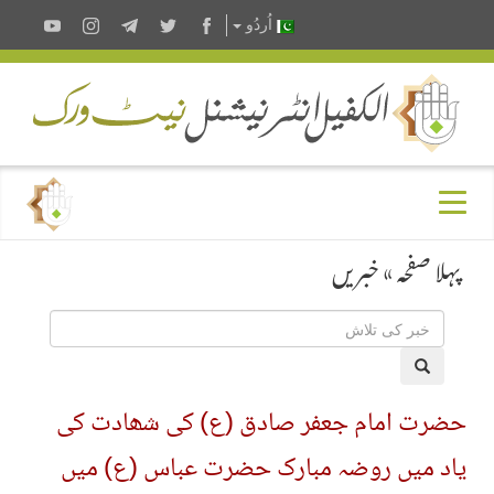
اُردُو
پہلا صفحہ
»
خبریں
حضرت امام جعفر صادق (ع) کی شھادت کی
یاد میں روضہ مبارک حضرت عباس (ع) میں