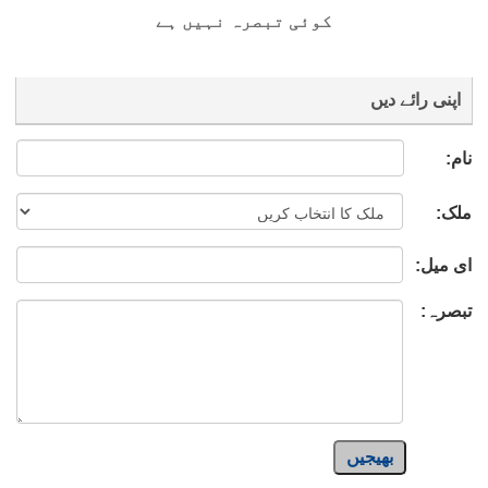
کوئی تبصرہ نہیں ہے
اپنی رائے دیں
نام:
ملک:
ای میل:
تبصرہ:
بھیجیں