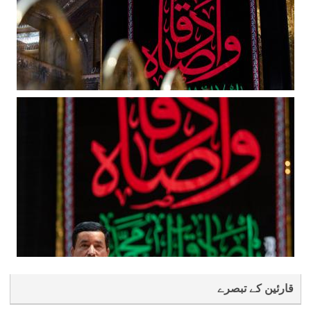
قارئین کے تبصرے