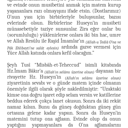
ve evinde onun musibetini anmak için matem kurup
yaşananlara razı olmayışını ifade etsin. (Dostlarımız)
O’nun yası için birbirleriyle buluşsunlar, bazısı
evlerinde olsun. Birbirlerine Huseyn’in musibeti
münasebetiyle taziye sunsunlar. Zira eğer onlar bu
(sorumluluğu) yüklenirlerse onlara iki bin hac, umre
ve Allah Resûlu ile Raşid İmamlar’ın
(Allah-u Teâlâ O’na ve
ardında gazve vermesi için
Pâk Ehlibeyti’ne salât eylesin)
Yüce Allah katında onlara kefil olacağım.”
Şeyh Tusî “Misbâh-et-Teheccud” isimli kitabında
Hz.İmam Bâkır’a
dayanan bir
(Allah’ın selâmı üzerine olsun)
rivayette Hz. Huseyn’in
(Allah’ın selâmı üzerine olsun)
ziyaretinin sevabı ve o günde matem içinde olmanın
önemiyle ilgili olarak şöyle nakledilmiştir: “Uzaktaki
kimse ona doğru işaret edip selam versin ve katillerine
beddua ederek çokça lanet okusun. Sonra da iki rekât
namaz kılsın. Bunu da güneş doğduktan güneş gün
ortasına gelene kadar yapsın. Sonra da Huseyn’in
matemini tutup ona ağlasın. Evinde olup da onun
yaptığını yapmayanlara da O’na ağlamalarını