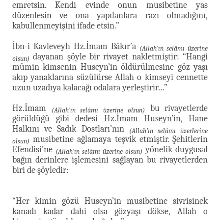
emretsin. Kendi evinde onun musibetine yas
düzenlesin ve ona yapılanlara razı olmadığını,
kabullenmeyişini ifade etsin.”
İbn-i Kavleveyh Hz.İmam Bâkır’a
(Allah’ın selâmı üzerine
dayanan şöyle bir rivayet nakletmiştir: “Hangi
olsun)
mümin kimsenin Huseyn’in öldürülmesine göz yaşı
akıp yanaklarına süzülürse Allah o kimseyi cennette
uzun uzadıya kalacağı odalara yerleştirir…”
Hz.İmam
bu rivayetlerde
(Allah’ın selâmı üzerine olsun)
görüldüğü gibi dedesi Hz.İmam Huseyn’in, Hane
Halkını ve Sadık Dostları’nın
(Allah’ın selâmı üzerlerine
musibetine ağlamaya teşvik etmiştir. Şehitlerin
olsun)
Efendisi’ne
yönelik duygusal
(Allah’ın selâmı üzerine olsun)
bağın derinlere işlemesini sağlayan bu rivayetlerden
biri de şöyledir:
“Her kimin gözü Huseyn’in musibetine sivrisinek
kanadı kadar dahi olsa gözyaşı dökse, Allah o