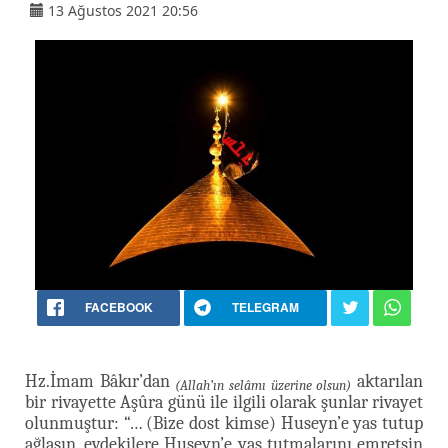
13 Ağustos 2021 20:56
FACEBOOK
TELEGRAM
Hz.İmam Bâkır’dan
aktarılan
(Allah’ın selâmı üzerine olsun)
bir rivayette Aşûra günü ile ilgili olarak şunlar rivayet
olunmuştur: “… (Bize dost kimse) Huseyn’e yas tutup
ağlasın, evdekilere Huseyn’e yas tutmalarını emretsin