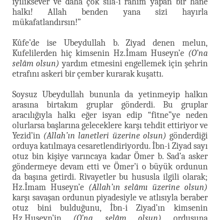
iyiliksever ve daha çok sıla-i rahim yapan bir hane
halkı! Allah benden yana sizi hayırla
mükafatlandırsın!”
Kûfe’de ise Ubeydullah b. Ziyad denen melun,
Kufelilerden hiç kimsenin Hz.İmam Huseyn’e
(O’na
selâm olsun)
yardım etmesini engellemek için şehrin
etrafını askeri bir çember kurarak kuşattı.
Soysuz Ubeydullah bununla da yetinmeyip halkın
arasına birtakım gruplar gönderdi. Bu gruplar
aracılığıyla halkı eğer isyan edip “fitne”ye neden
olurlarsa başlarına geleceklere karşı tehdit ettiriyor ve
Yezid’in
(Allah’ın lanetleri üzerine olsun)
gönderdiği
orduya katılmaya cesaretlendiriyordu. İbn-i Ziyad sayı
otuz bin kişiye varıncaya kadar Ömer b. Sad’a asker
göndermeye devam etti ve Ömer’i o büyük ordunun
da başına getirdi. Rivayetler bu hususla ilgili olarak;
Hz.İmam Huseyn’e
(Allah’ın selâmı üzerine olsun)
karşı savaşan ordunun piyadesiyle ve atlısıyla beraber
otuz bini bulduğunu, İbn-i Ziyad’ın kimsenin
Hz.Huseyn’in
(O’na selâm olsun)
ordusuna