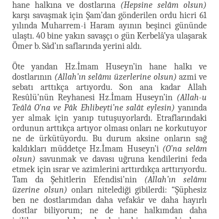
hane halkına ve dostlarına
(Hepsine selâm olsun)
karşı savaşmak için Şam’dan gönderilen ordu hicri 61
yılında Muharrem-i Haram ayının beşinci gününde
ulaştı. 40 bine yakın savaşçı o gün Kerbelâ’ya ulaşarak
Ömer b. Sâd’ın saflarında yerini aldı.
Öte yandan Hz.İmam Huseyn’in hane halkı ve
dostlarının
(Allah’ın selâmı üzerlerine olsun)
azmi ve
sebatı arttıkça artıyordu. Son ana kadar Allah
Resûlü’nün Reyhanesi Hz.İmam Huseyn’in
(Allah-u
Teâlâ O’na ve Pâk Ehlibeyti’ne salât eylesin)
yanında
yer almak için yanıp tutuşuyorlardı. Etraflarındaki
ordunun arttıkça artıyor olması onları ne korkutuyor
ne de ürkütüyordu. Bu durum aksine onların sağ
kaldıkları müddetçe Hz.İmam Huseyn’i
(O’na selâm
olsun)
savunmak ve davası uğruna kendilerini feda
etmek için ısrar ve azimlerini arttırdıkça arttırıyordu.
Tam da Şehitlerin Efendisi’nin
(Allah’ın selâmı
üzerine olsun)
onları nitelediği gibilerdi: “Şüphesiz
ben ne dostlarımdan daha vefakâr ve daha hayırlı
dostlar biliyorum; ne de hane halkımdan daha