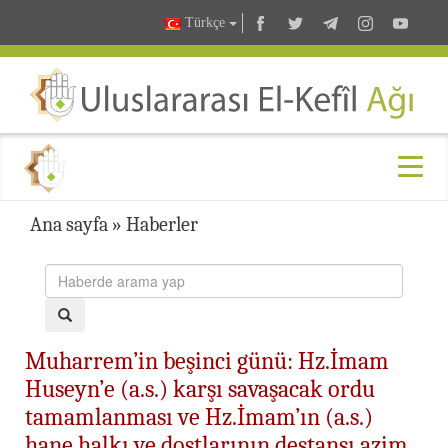
Türkçe
Ana sayfa
»
Haberler
Muharrem’in beşinci günü: Hz.İmam
Huseyn’e (a.s.) karşı savaşacak ordu
tamamlanması ve Hz.İmam’ın (a.s.)
hane halkı ve dostlarının destansı azim