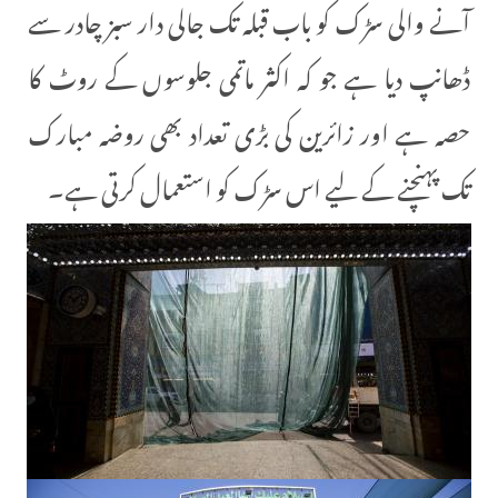
آنے والی سڑک کو باب قبلہ تک جالی دار سبز چادر سے
ڈھانپ دیا ہے جو کہ اکثر ماتمی جلوسوں کے روٹ کا
حصہ ہے اور زائرین کی بڑی تعداد بھی روضہ مبارک
تک پہنچنے کے لیے اس سڑک کو استعمال کرتی ہے۔