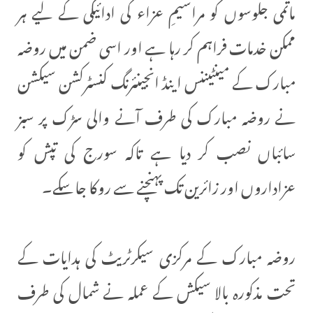
ماتمی جلوسوں کو مراسیمِ عزاء کی ادائيگی کے لیے ہر
ممکن خدمات فراہم کر رہا ہے اور اسی ضمن میں روضہ
مبارک کے مینٹیننس اینڈ انجینئرنگ کنسٹرکشن سیکشن
نے روضہ مبارک کی طرف آنے والی سڑک پر سبز
سائباں نصب کر دیا ہے تاکہ سورج کی تپش کو
عزاداروں اور زائرین تک پہنچنے سے روکا جا سکے۔
روضہ مبارک کے مرکزی سیکرٹریٹ کی ہدایات کے
تحت مذکورہ بالا سیکش کے عملہ نے شمال کی طرف