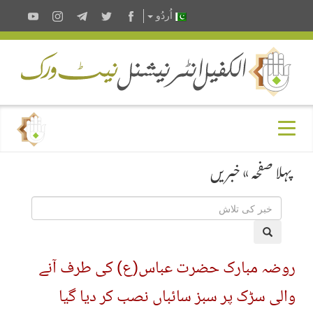
اُردُو
پہلا صفحہ
»
خبریں
روضہ مبارک حضرت عباس(ع) کی طرف آنے
والی سڑک پر سبز سائباں نصب کر دیا گیا