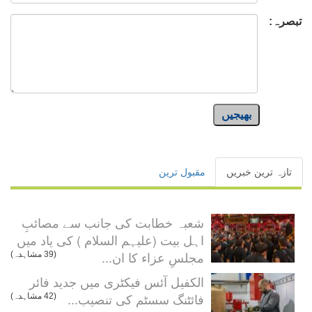
تبصرہ:
بھیجیں
تازہ ترین خبریں
مقبول ترین
شعبہ خطابت کی جانب سے مصائبِ
اہل بیت (علیہم السلام ) کی یاد میں
مجلسِ عزاء کا ان...
(39 مشاہدہ)
الکفیل آئس فیکٹری میں جدید فائر
فائٹنگ سسٹم کی تنصیب...
(42 مشاہدہ)