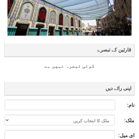
قارئین کے تبصرے
کوئی تبصرہ نہیں ہے
اپنی رائے دیں
نام:
ملک:
ای میل: