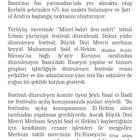
Basra’nın Fao yarımadası’nda yer almakta olup
Kerbelâ şehrinden 675 km uzakta bulunuyor ve Şatt-
ul Arab’ın başlangıç noktasını oluşturuyor.
Yürüyüş öncesinde “Minel-bahri ilen-nahri” isimli
Erbain yürüyüşü festivali düzenlendi. Dokuz yıldır
düzenlenen festival; Büyük Dini Mercii merhum
Seyyid Muhammed Saîd el-Hekîm
(Kuddise Sirruh)
Bürosu’na bağlı Şe’ayir Kurumu tarafından
düzenleniyor. Basra’daki Huseynî yapılar ve hizmet
grupları işbirliğiyle düzenlenen festivale resmi
yetkililer ve din adamlarının yanı sıra Fao sakinleri de
yoğun bir şekilde katılım gösterdi.
Festivali düzenleyen komite üyesi Şeyh Fasal el-İbadî
ise festivalin açılış konuşmasında şunları söyledi: “Bu
festivalin açılış konuşmasının El-Hekîm ailesi
tarafından yapılması gerekiyordu. Ancak Büyük Dini
Mercii Merhum Seyyid Said el-Hekîm’i kaybettiğimiz
için kendisinin cenaze işlemleri ile meşguller.
Merhum taklit merciinin Hz.Huseyn’in
(O’na selâm