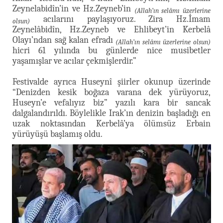
Zeynelabidîn’in ve Hz.Zeyneb’in
(Allah’ın selâmı üzerlerine
acılarını paylaşıyoruz. Zira Hz.İmam
olsun)
Zeynelâbidîn, Hz.Zeyneb ve Ehlibeyt’in Kerbelâ
Olayı’ndan sağ kalan efradı
(Allah’ın selâmı üzerlerine olsun)
hicri 61 yılında bu günlerde nice musibetler
yaşamışlar ve acılar çekmişlerdir.”
Festivalde ayrıca Huseynî şiirler okunup üzerinde
“Denizden kesik boğaza varana dek yürüyoruz,
Huseyn’e vefalıyız biz” yazılı kara bir sancak
dalgalandırıldı. Böylelikle Irak’ın denizin başladığı en
uzak noktasından Kerbelâ’ya ölümsüz Erbain
yürüyüşü başlamış oldu.