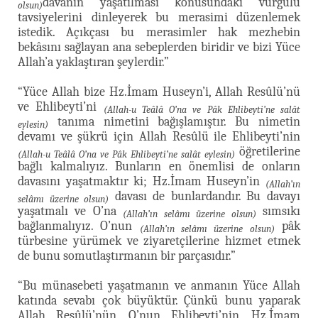
davanın yaşatılması konusundaki vurgulu
olsun)
tavsiyelerini dinleyerek bu merasimi düzenlemek
istedik. Açıkçası bu merasimler hak mezhebin
bekâsını sağlayan ana sebeplerden biridir ve bizi Yüce
Allah’a yaklaştıran şeylerdir.”
“Yüce Allah bize Hz.İmam Huseyn’i, Allah Resûlü’nü
ve Ehlibeyti’ni
(Allah-u Teâlâ O’na ve Pâk Ehlibeyti’ne salât
tanıma nimetini bağışlamıştır. Bu nimetin
eylesin)
devamı ve şükrü için Allah Resûlü ile Ehlibeyti’nin
öğretilerine
(Allah-u Teâlâ O’na ve Pâk Ehlibeyti’ne salât eylesin)
bağlı kalmalıyız. Bunların en önemlisi de onların
davasını yaşatmaktır ki; Hz.İmam Huseyn’in
(Allah’ın
davası de bunlardandır. Bu davayı
selâmı üzerine olsun)
yaşatmalı ve O’na
sımsıkı
(Allah’ın selâmı üzerine olsun)
bağlanmalıyız. O’nun
pâk
(Allah’ın selâmı üzerine olsun)
türbesine yürümek ve ziyaretçilerine hizmet etmek
de bunu somutlaştırmanın bir parçasıdır.”
“Bu münasebeti yaşatmanın ve anmanın Yüce Allah
katında sevabı çok büyüktür. Çünkü bunu yaparak
Allah Resûlü’nün, O’nun Ehlibeyti’nin, Hz.İmam