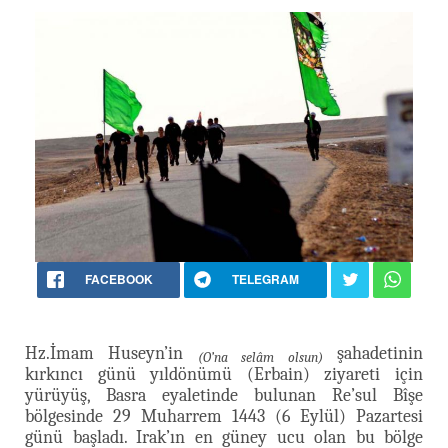
FACEBOOK
TELEGRAM
Hz.İmam Huseyn’in
şahadetinin
(O’na selâm olsun)
kırkıncı günü yıldönümü (Erbain) ziyareti için
yürüyüş, Basra eyaletinde bulunan Re’sul Bîşe
bölgesinde 29 Muharrem 1443 (6 Eylül) Pazartesi
günü başladı. Irak’ın en güney ucu olan bu bölge