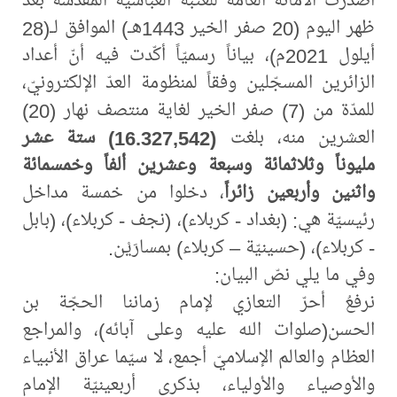
ظهر اليوم (20 صفر الخير 1443هـ) الموافق لـ(28
أيلول 2021م)، بياناً رسميّاً أكّدت فيه أنّ أعداد
الزائرين المسجّلين وفقاً لمنظومة العدّ الإلكترونيّ،
للمدّة من (7) صفر الخير لغاية منتصف نهار (20)
العشرين منه، بلغت
(16.327,542)
ستة عشر
مليوناً وثلاثمائة وسبعة وعشرين ألفاً وخمسمائة
واثنين وأربعين زائراً
، دخلوا من خمسة مداخل
رئيسيّة هي: (بغداد - كربلاء)، (نجف - كربلاء)، (بابل
- كربلاء)، (حسينيّة – كربلاء) بمسارَيْن.
وفي ما يلي نصّ البيان:
نرفعُ أحرّ التعازي لإمام زماننا الحجّة بن
الحسن(صلوات الله عليه وعلى آبائه)، والمراجع
العظام والعالم الإسلاميّ أجمع، لا سيّما عراق الأنبياء
والأوصياء والأولياء، بذكرى أربعينيّة الإمام