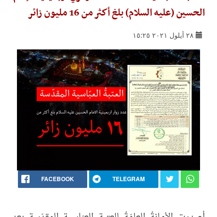
الحسين (عليه السلام) بلغ أكثر من 16 مليون زائر
٢٨ أيلول ٢٠٢١ ١٥:٢٥
FACEBOOK
TELEGRAM
أصدرت الأمانةُ العامّةُ للعتبة العبّاسية المقدّسة بعد