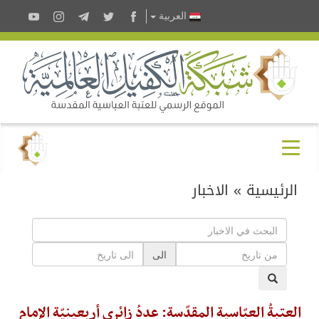
العربية
الرئيسية
»
الاخبار
الى
العتبةُ العبّاسية المقدّسة: عددُ زائري أربعينيّة الإمام