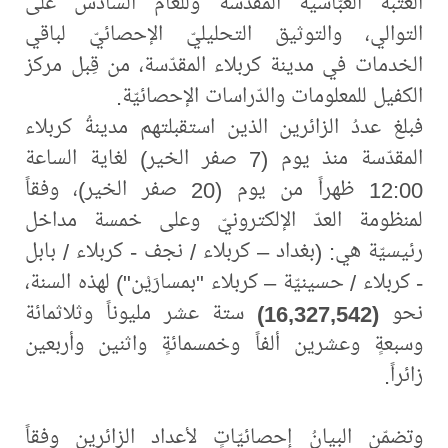
العتبة العبّاسية المقدّسة وللعام السادس على
التوالي، والتوثيق التحليليّ الإحصائيّ لباقي
الخدمات في مدينة كربلاء المقدّسة، من قِبل مركز
الكفيل للمعلومات والدّراسات الإحصائيّة.
فبلغ عددُ الزائرين الذين استقبلتهم مدينةُ كربلاء
المقدّسة منذ يوم (7 صفر الخير) لغاية الساعة
12:00 ظهراً من يوم (20 صفر الخير)، وفقاً
لمنظومة العدّ الإلكترونيّ وعلى خمسة مداخل
رئيسيّة هي: (بغداد – كربلاء / نجف - كربلاء / بابل
- كربلاء / حسينيّة – كربلاء "بمسارَيْن") لهذه السنة،
نحو
(16,327,542)
ستة عشر مليوناً وثلاثمائة
وسبعةٍ وعشرين ألفاً وخمسمائةٍ واثنين وأربعين
زائراً.
وتضمّن البيانُ إحصائيّاتٍ لأعداد الزائرين وفقاً