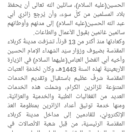
الحسين(عليه السلام)، سائلين الله تعالى أن يحفظ
بلاد المسلمين من كلّ سوء، وأن يُرجِع زائري أبي
عبد الله الحسين(عليه السلام) إلى مدنهم وأوطانهم
سالمين غانمين بقبول الأعمال والطاعات.
وكعادتها منذ أكثر من 13 قرناً، تشرّفت مدينةُ كربلاء
المقدّسة بضيوف وزوّار سيّد الشهداء الإمام الحسين
وأخيه أبي الفضل العبّاس(عليهما السلام) في الزيارة
الأربعينيّة لهذه السنة 1443هـ، وكان لخَدَمَةِ العتبات
المقدّسة شرفٌ عظيم باستقبال وتقديم الخدمات
المتنوّعة للزائرين الكرام، وشملت هذه الخدمات
العديد من الفعّاليات الطبّية والخدميّة والعزائيّة،
ومنها خدمة توثيق أعداد الزائرين بمنظومة العدّ
الإلكترونيّ، للقادمين إلى مداخل مدينة كربلاء
المقدّسة الرئيسيّة، من قِبل شعبة الاتّصالات في