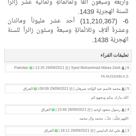
وأربعةٌ وسبعون ألفاً وثمانمائةٍ وثمانية عشر زائراً
للسنة الهجريّة 1439.
6- (11,210,367) أحد عشر مليوناً ومائتان
وعشرةُ آلافٍ وثلاثُمائةٍ وسبعةٌ وستّون زائراً للسنة
الهجريّة 1438.
تعليقات القراء
Pakistan
29/09/2021 13:35 |
Syed Muhammad Abbas Zaidi |
6 |
YA HUSSAIN A.S
5 |
محمد قاسم عبد الواحد شرهان |
29/09/2021 09:09 |
العراق
الله يبارك بيكم وبجهودكم
4 |
رسول سعود اوحيد |
28/09/2021 23:46 |
العراق
اللهم صًلّيےّ علـّۓ. محمد وال محمد
3 |
علي اياد الدليمي |
28/09/2021 18:11 |
العراق