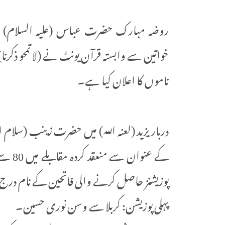
روضہ مبارک حضرت عباس (علیہ السلام) ک
خواتین سے وابستہ قرآن یونٹ نے (لا تمحو ذكرنا
ناموں کا اعلان کیا ہے۔
دربار يزيد (لعنه الله) میں حضرت زینب (سلام ال
کے عن
پوزیشنز حاصل کرنے والی فاتحین کے نام درج
پہلی پوزیشن: کربلا سے وسن نوری حسین۔