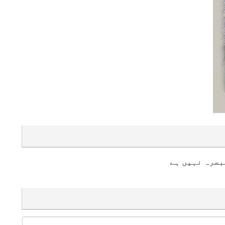
بصرہ نہیں ہے