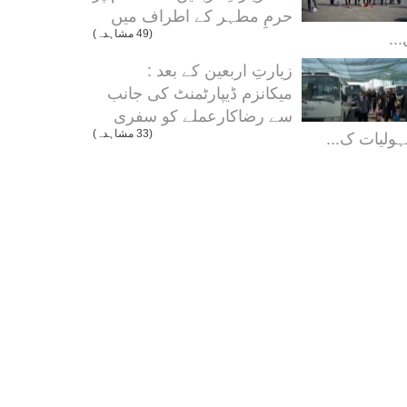
حرمِ مطہر کے اطراف میں
..
(49 مشاہدہ)
زیارتِ اربعین کے بعد :
میکانزم ڈیپارٹمنٹ کی جانب
سے رضاکارعملے کو سفری
ولیات ک...
(33 مشاہدہ)