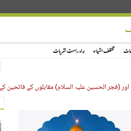
دمات
مختلف اشیاء
براہ راست نشریات
ور (فجر الحسین علیہ السلام) مقابلوں کے فاتحین کے 