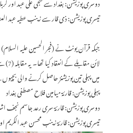
دوسری پوزیشن: بغداد سے سجی علی عبد اور کربل
تیسری پوزیشن: ذی قار سے زینب عطیہ عبد العز
جبکہ قرآن یونٹ نے (فجر الحسين عليه السلام
میں پہلی تین پوزیشنز حاصل کرنے والی بچیوں
پہلی پوزیشن: قارئة ميامين فلاح مصطفى بغداد
دوسری پوزیشن: قارئة سرى رعد جاسم نجف ا
تیسری پوزیشن: قارئة زينب محسن عبد الكريم اور 