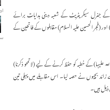
ے جنرل سیکریٹریٹ کے شعبہ دینی ہدایات برائے
ای.
) اور (فجر الحسین علیہ السلام) مقابلوں کے فاتحین کے
سہ
لہ علیہا) کے خطبہ کو حفظ کرنے کے لیے (لا تمحو ذكرنا)
وان سے منعقد کردہ مقابلے میں 80 سے زائد بچیوں نے حصہ لیا۔ اس مقابلے میں پہلی تین
 ذیل ہیں۔