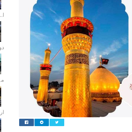
ا..
دورا
مہ
ار