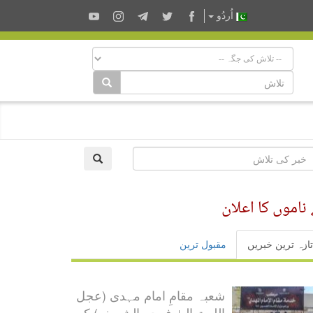
اُردُو
ناموں کا اعلان
تازہ ترین خبریں
مقبول ترین
شعبہ مقامِ امام مہدی (عجل
اللہ تعالیٰ فرجہ الشریف) کی