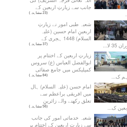
جانب سے زیارتِ اربعین کے
.
(23 مشاہدہ)
شعبہ طبی امور نے زیارتِ
اربعینِ امام حسین (علیہ
السلام) 1448 ہجری کے
ن 35 لا...
(37 مشاہدہ)
زیارتِ اربعین کے اختتام پر
ابوالفضل العباس (ع) سروس
کمپلیکس میں جامع صفائی
م ک...
(84 مشاہدہ)
امام حسن (علیہ السلام) ہال
میں افریقی براعظم سے
تعلق رکھنے والے زائرینِ
بعین ک...
(56 مشاہدہ)
شعبہ خدماتی امور کی جانب
سے زیارتِ اربعین کے اختتام پر