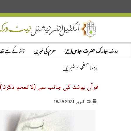
روضہ مبارک حضرت عباس(ع)
حرم کی خبریں
زائر کے لیے خ
پہلا صفحہ
»
خبریں
قرآن یونٹ کی جانب سے (لا تمحو ذكرنا) ا
08 اکتوبر 2021 18:39