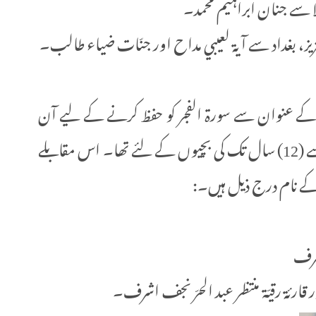
ا سے جنان ابراہیم محمد۔
یز، بغداد سے آية لعيبي مداح اور جنّات ضياء طالب۔
) کے عنوان سے سورۃ الفجر کو حفظ کرنے کے لیے آن
لائن مقابلے کے انعقاد کیا تھا۔ یہ مقابلہ (7) سے (12) سال تک کی بچیوں کے لئے تھا۔ اس مقابلے
 کے نام درج ذیل ہیں۔:
شرف
قارئة رقيّة منتظر عبد الحرّ نجف اشرف۔