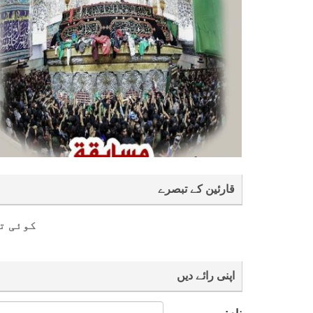
قارئین کے تبصرے
کوئی ت
اپنی رائے دیں