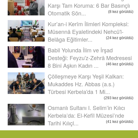
Karşı Tam Koruma: 6 Bar Basınçlı
Otomatik Sön...
(8 kez görüldü)
Kur’an-i Kerîm İlimleri Kompleksi:
Müsennâ Eyaletindeki Nehcü'l-
Belâga Eğitimler...
(24 kez görüldü)
Babil Yolunda İlim ve İrşad
Desteği: Feyzu'z-Zehrâ Medresesi
8 Bini Aşkın Kadın ...
(46 kez görüldü)
Çölleşmeye Karşı Yeşil Kalkan:
Mukaddes Hz. Abbas (a.s.)
Türbesi Kerbela'da 1 Mi...
(293 kez görüldü)
Osmanlı Sultanı I. Selim’in Kılıcı
Kerbela’da: El-Kefîl Müzesi’nde
Tarihi Kılıçl...
(41 kez görüldü)