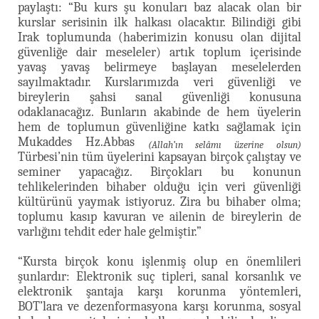
paylaştı: “Bu kurs şu konuları baz alacak olan bir
kurslar serisinin ilk halkası olacaktır. Bilindiği gibi
Irak toplumunda (haberimizin konusu olan dijital
güvenliğe dair meseleler) artık toplum içerisinde
yavaş yavaş belirmeye başlayan meselelerden
sayılmaktadır. Kurslarımızda veri güvenliği ve
bireylerin şahsi sanal güvenliği konusuna
odaklanacağız. Bunların akabinde de hem üyelerin
hem de toplumun güvenliğine katkı sağlamak için
Mukaddes Hz.Abbas
(Allah’ın selâmı üzerine olsun)
Türbesi’nin tüm üyelerini kapsayan birçok çalıştay ve
seminer yapacağız. Birçokları bu konunun
tehlikelerinden bihaber olduğu için veri güvenliği
kültürünü yaymak istiyoruz. Zira bu bihaber olma;
toplumu kasıp kavuran ve ailenin de bireylerin de
varlığını tehdit eder hale gelmiştir.”
“Kursta birçok konu işlenmiş olup en önemlileri
şunlardır: Elektronik suç tipleri, sanal korsanlık ve
elektronik şantaja karşı korunma yöntemleri,
BOT’lara ve dezenformasyona karşı korunma, sosyal