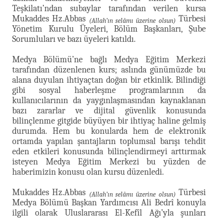
Teşkilatı’ndan subaylar tarafından verilen kursa
Mukaddes Hz.Abbas
Türbesi
(Allah’ın selâmı üzerine olsun)
Yönetim Kurulu Üyeleri, Bölüm Başkanları, Şube
Sorumluları ve bazı üyeleri katıldı.
Medya Bölümü’ne bağlı Medya Eğitim Merkezi
tarafından düzenlenen kurs; aslında günümüzde bu
alana duyulan ihtiyaçtan doğan bir etkinlik. Bilindiği
gibi sosyal haberleşme programlarının da
kullanıcılarının da yaygınlaşmasından kaynaklanan
bazı zararlar ve dijital güvenlik konusunda
bilinçlenme gitgide büyüyen bir ihtiyaç haline gelmiş
durumda. Hem bu konularda hem de elektronik
ortamda yapılan şantajların toplumsal barışı tehdit
eden etkileri konusunda bilinçlendirmeyi arttırmak
isteyen Medya Eğitim Merkezi bu yüzden de
haberimizin konusu olan kursu düzenledi.
Mukaddes Hz.Abbas
Türbesi
(Allah’ın selâmı üzerine olsun)
Medya Bölümü Başkan Yardımcısı Ali Bedrî konuyla
ilgili olarak Uluslararası El-Kefîl Ağı’yla şunları