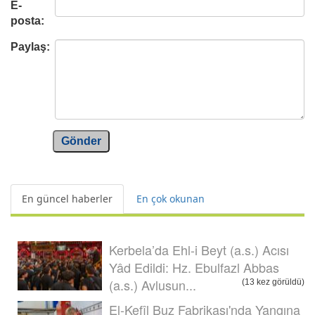
E-
posta:
Paylaş:
Gönder
En güncel haberler
En çok okunan
Kerbela’da Ehl-i Beyt (a.s.) Acısı
Yâd Edildi: Hz. Ebulfazl Abbas
(a.s.) Avlusun...
(13 kez görüldü)
El-Kefîl Buz Fabrikası'nda Yangına