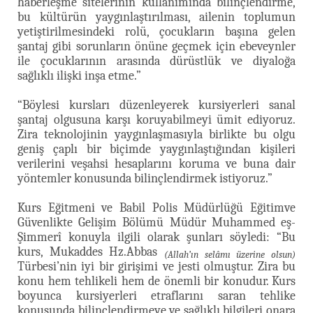
haberleşme sitelerinin kullanımında bilinçlendirme,
bu kültürün yaygınlaştırılması, ailenin toplumun
yetiştirilmesindeki rolü, çocukların başına gelen
şantaj gibi sorunların önüne geçmek için ebeveynler
ile çocuklarının arasında dürüstlük ve diyaloğa
sağlıklı ilişki inşa etme.”
“Böylesi kursları düzenleyerek kursiyerleri sanal
şantaj olgusuna karşı koruyabilmeyi ümit ediyoruz.
Zira teknolojinin yaygınlaşmasıyla birlikte bu olgu
geniş çaplı bir biçimde yaygınlaştığından kişileri
verilerini veşahsi hesaplarını koruma ve buna dair
yöntemler konusunda bilinçlendirmek istiyoruz.”
Kurs Eğitmeni ve Babil Polis Müdürlüğü Eğitimve
Güvenlikte Gelişim Bölümü Müdür Muhammed eş-
Şimmerî konuyla ilgili olarak şunları söyledi: “Bu
kurs, Mukaddes Hz.Abbas
(Allah’ın selâmı üzerine olsun)
Türbesi’nin iyi bir girişimi ve jesti olmuştur. Zira bu
konu hem tehlikeli hem de önemli bir konudur. Kurs
boyunca kursiyerleri etraflarını saran tehlike
konusunda bilinçlendirmeye ve sağlıklı bilgileri onara