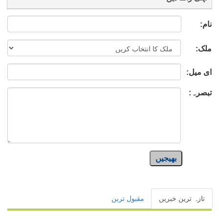
نام:
ملک:
ای میل:
تبصرہ:
بھیجیں
تازہ ترین خبریں
مقبول ترین