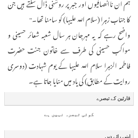
ہم ان ناانصافیوں اور جبر پر روشنی ڈال سکتے ہیں جن
کا جناب زہرا (سلام اللہ علیہا) کو سامنا تھا۔"
واضح رہے کہ یہ مہرجان ہر سال شعبہ شعائر حسینی و
مواکب حسینی کی طرف سے خاتون جنت حضرت
فاطمہ الزہرا سلام اللہ علیہا کے یوم شہادت (دوسری
روایت کے مطابق) کی یاد میں منایا جاتا ہے۔
قارئین کے تبصرے
کوئی تبصرہ نہیں ہے
اپنی رائے دیں