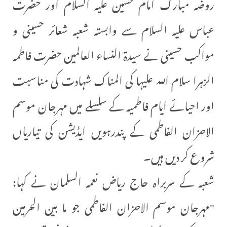
روضہ مبارک امام حسین علیہ السلام اور حضرت
عباس علیہ السلام سے وابستہ شعبہ شعائر حسینی و
مواکب حسینی نے سیدۃ النساء العالمین حضرت فاطمہ
الزہرا سلام اللہ علیہا کی المناک شہادت کی مناسبت
اور احیائے ایام فاطمیہ کے سلسلے میں مہرجان موسم
الاحزان الفاطمی کے پندرہویں ایڈیشن کی تیاریاں
شروع کر دیں ہیں۔
شعبہ کے سربراہ حاج ریاض نعمہ السلمان نے کہا:
"مہرجان موسم الاحزان الفاطمی جو ما بین الحرمین