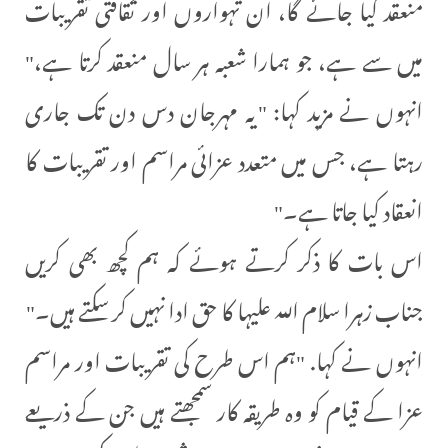
منعقد کیا جائے گا، ان تہواروں اور ثقافتی تقریبات
میں سے ہے، جو ہمارا شعبہ ہر سال منعقد کرتا ہے،"
انہوں نے مزید کہا: "یہ مہرجان دس دن تک جاری
رہتا ہے، جس میں متعدد عزائی مراسم اور تقریبات کا
انعقاد کیا جاتا ہے۔"
اس بات کا ذکر کرتے ہوئے کہ ہم کچھ بھی کریں
جناب زہرا سلام اللہ علیہا کا حق ادا نہیں کر سکتے ہیں۔"
انہوں نے کہا. "ہم اس طرح کی تقریبات اور مراسم
عزا کے قیام کو وہ طریقہ کار سمجھتے ہیں جن کے ذریعے