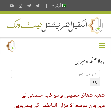
اُردُو
پہلا صفحہ
»
خبریں
شعبہ شعائر حسینی و مواکب حسینی نے
مہرجان موسم الاحزان الفاطمی کے پندرہویں