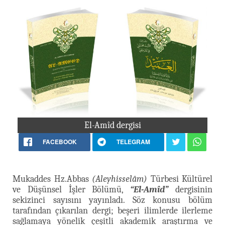
El-Amîd dergisi
FACEBOOK
TELEGRAM
Mukaddes Hz.Abbas
(Aleyhisselâm)
Türbesi Kültürel
ve Düşünsel İşler Bölümü,
“El-Amîd”
dergisinin
sekizinci sayısını yayınladı. Söz konusu bölüm
tarafından çıkarılan dergi; beşeri ilimlerde ilerleme
sağlamaya yönelik çeşitli akademik araştırma ve