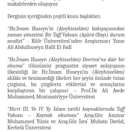
makalelerden oluşuyor.
Derginin içeriğinden çeşitli konu başlıkları:
“Hz.İmam Huseyn’in (Aleyhisselâm) bakışaçısından
zaman yönetimi: Bir Taff Vakıası (Aşûrâ Olayı) durum
analizi”
- Kûfe Üniversitesi’nden Araştırmacı Yazar
Ali Abdulhuseyn Halîl El-Fadl
“Hz.İmam Huseyn (Aleyhisselâm) Devrimi’ne dair bir
okuma”
(Günümüz pragmatist siyaset anlayışının
ilkesizliği ile Hz.İmam Huseyn’in
(Aleyhisselâm)
ahlâkı ve benimsediği ilkeleri her şeyin önünde tutan
çizgisini, bu çizgilerin etkilerini ve sonuçlarını
karşılaştıran bir çalışma) – Prof.Dr. Ali Awde
Muhammed, Mustansiriyye Üniversitesi
“Hicri III. Ve IV. Yy. İslam tarihi kaynaklarında Taff
Vakıası – Kaynak okuması”
Araş.Gör. Ammar
Muhammed Yûnis ve Araş.Gör. İsra’ Muhsin Davûd,
Kerbelâ Üniversitesi