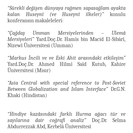
“Sürekli değişen dünyaya rağmen sapasağlam ayakta
kalan Huseynî (ve Huseynî ilkeler)”
konulu
konferansın makaleleleri:
“Çağdaş Umman Mersiyelerinden – Ulemâ
Mersiyeleri”
Yard.Doç.Dr. Hamîs bin Macid El-Sibârî,
Nizewî Üniversitesi (Umman)
“Markus İncili ve ve Eski Ahit arasındaki etkileşim”
Yard.Doç.Dr. Ahmed Hilmî Saîd Kutub, Kahire
Üniversitesi (Mısır)
“Asia Central with special reference to Post-Soviet
Between Globalization and Islam Interface”
Dr.G.N.
Khaki (Hindistan)
“Hindiye kazâsındaki farklı Hurma ağacı tür ve
sayılarına dair coğrafi analiz”
Doç.Dr. Selma
Abdurrezzak Abd, Kerbelâ Üniversitesi