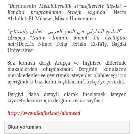
“Düşüncenin Metabilişsellik stratejileriyle ilişkisi –
Kendini programlama örneği ışığında”
Necm
Abdullah El-Mûsewî, Mîsan Üniversitesi
“الملمح التداولي في النحو العربي : تحليل واستنتاج” –
(Arapça “Nahiv” İlminin önemli bir özelliğine
dair)
Doç.Dr. Nimet Dehş Ferhân Et-Tâ’iy, Bağdat
Üniversitesi
Söz konusu dergi, Arapça ve İngilizce dillerinde
makalelerden oluşmaktadır. Derginin konularını
merak edenler ve çevirtmek isteyenler olabileceği için
içeriğindeki bazı konu başlıklarını Türkçe’ye çevirdik.
Dergiyi daha detaylı olarak incelemek isteyen
ziyaretçilerimiz için derginin resmi sayfası:
http://www.alkafeel.net/alameed
Okur yorumları