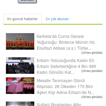
En güncel haberler
En çok okunan
Kerbela’da Cuma Gecesi
Yoğunluğu: Binlerce Mümin Hz.
Ebulfazl Abbas (a.s.) Türbe...
(19 kez görüldü)
Erbaîn Yolculuğunda Kadın Eli:
Erbaîn Seferberliğine 4 Bin 489
Kadın Gönüllü Kat...
(19 kez görüldü)
Mesafe Tanımayan Gönül
Köprüsü: 28 Ülkeden 170 Bini
Aşkın Kişi Adına Erbaîn’de N...
(18 kez görüldü)
Sultanî Broşlardan Altın