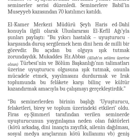
seminerler serisi düzenledi. Seminerlere Babil’in
Museyyeb kazasından 70 katılımcı katıldı.
El-Kamer Merkezi Müdürü Şeyh Haris ed-Dahî
konuyla ilgili olarak Uluslararası El-Kefîl Ağı’yla
şunları paylaştı: “Bu yıkıcı hastalık – uyuşturucu -
karşısında duruş sergilemek hem dini hem de milli bir
görevdir. Bu açıdan bu olguya ışık tutmak
zorundaydık. Mukaddes Hz.Abbas
(Allah’ın selâmı üzerine
Türbesi’nin ve Bölüm Başkanlığı’nın talimatları
olsun)
üzerine uyuşturucu olgusuna ışık tutmak, onunla
mücadele etmek, yayılmasını durdurmak ve Irak
toplumunda bu felâkete karşı bilinç ve kültür
kazandırmak amacıyla bu çalışmayı gerçekleştirdik.”
“Bu seminerlerden birinin başlığı ‘Uyuşturucu,
felaketleri, birey ve toplum üzerindeki etkileri’ oldu.
Firas eş-Şimmerî tarafından verilen seminerde
uyuşturucunun yaygınlaşma neden olan faktörleri
(kötü arkadaş, dini inançta zayıflık, ailenin dağılması,
sosyal medya araçlarının kötü kullanımı vb) geniş