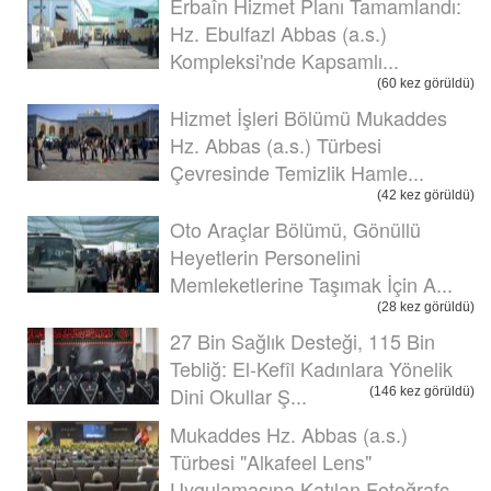
Erbaîn Hizmet Planı Tamamlandı:
Hz. Ebulfazl Abbas (a.s.)
Kompleksi'nde Kapsamlı...
(60 kez görüldü)
Hizmet İşleri Bölümü Mukaddes
Hz. Abbas (a.s.) Türbesi
Çevresinde Temizlik Hamle...
(42 kez görüldü)
Oto Araçlar Bölümü, Gönüllü
Heyetlerin Personelini
Memleketlerine Taşımak İçin A...
(28 kez görüldü)
27 Bin Sağlık Desteği, 115 Bin
Tebliğ: El-Kefîl Kadınlara Yönelik
Dini Okullar Ş...
(146 kez görüldü)
Mukaddes Hz. Abbas (a.s.)
Türbesi "Alkafeel Lens"
Uygulamasına Katılan Fotoğrafç...