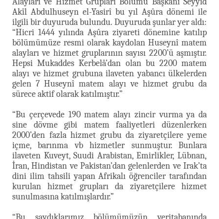
Alayları ve Hizmet Grupları Bölümü Başkanı Seyyid
Akîl Abdulhuseyn el-Yasirî bu yıl Aşûra dönemi ile
ilgili bir duyuruda bulundu. Duyuruda şunlar yer aldı:
“Hicri 1444 yılında Aşûra ziyareti dönemine katılıp
bölümümüze resmi olarak kaydolan Huseynî matem
alayları ve hizmet gruplarının sayısı 2200’ü aşmıştır.
Hepsi Mukaddes Kerbelâ’dan olan bu 2200 matem
alayı ve hizmet grubuna ilaveten yabancı ülkelerden
gelen 7 Huseynî matem alayı ve hizmet grubu da
sürece aktif olarak katılmıştır.”
“Bu çerçevede 190 matem alayı zincir vurma ya da
sine dövme gibi matem faaliyetleri düzenlerken
2000’den fazla hizmet grubu da ziyaretçilere yeme
içme, barınma vb hizmetler sunmuştur. Bunlara
ilaveten Kuveyt, Suudi Arabistan, Emirlikler, Lübnan,
İran, Hindistan ve Pakistan’dan gelenlerden ve Irak’ta
dini ilim tahsili yapan Afrikalı öğrenciler tarafından
kurulan hizmet grupları da ziyaretçilere hizmet
sunulmasına katılmışlardır.”
“Bu saydıklarımız bölümümüzün veritabanında