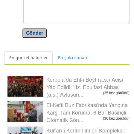
Gönder
En güncel haberler
En çok okunan
Kerbela’da Ehl-i Beyt (a.s.) Acısı
Yâd Edildi: Hz. Ebulfazl Abbas
(a.s.) Avlusun...
(35 kez görüldü)
El-Kefîl Buz Fabrikası'nda Yangına
Karşı Tam Koruma: 6 Bar Basınçlı
Otomatik Sön...
(36 kez görüldü)
Kur’an-i Kerîm İlimleri Kompleksi: