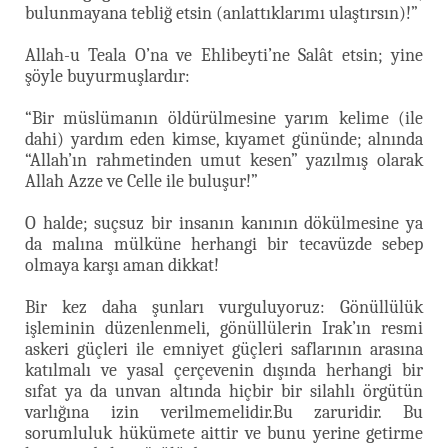
bulunmayana tebliğ etsin (anlattıklarımı ulaştırsın)!”
Allah-u Teala O’na ve Ehlibeyti’ne Salât etsin; yine
şöyle buyurmuşlardır:
“Bir müslümanın öldürülmesine yarım kelime (ile
dahi) yardım eden kimse, kıyamet gününde; alnında
“Allah’ın rahmetinden umut kesen” yazılmış olarak
Allah Azze ve Celle ile buluşur!”
O halde; suçsuz bir insanın kanının dökülmesine ya
da malına mülküne herhangi bir tecavüzde sebep
olmaya karşı aman dikkat!
Bir kez daha şunları vurguluyoruz: Gönüllülük
işleminin düzenlenmeli, gönüllülerin Irak’ın resmi
askeri güçleri ile emniyet güçleri saflarının arasına
katılmalı ve yasal çerçevenin dışında herhangi bir
sıfat ya da unvan altında hiçbir bir silahlı örgütün
varlığına izin verilmemelidir.Bu zaruridir. Bu
sorumluluk hükümete aittir ve bunu yerine getirme