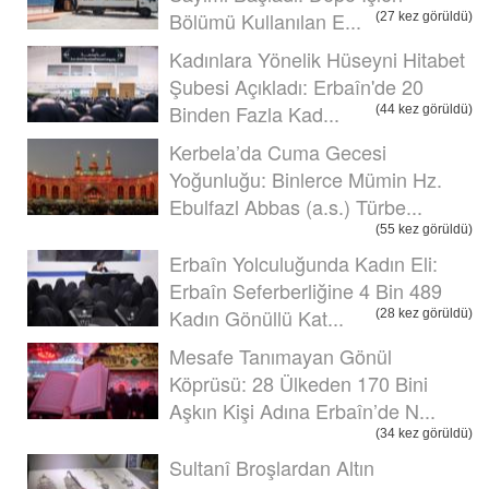
Bölümü Kullanılan E...
(27 kez görüldü)
Kadınlara Yönelik Hüseyni Hitabet
Şubesi Açıkladı: Erbaîn'de 20
Binden Fazla Kad...
(44 kez görüldü)
Kerbela’da Cuma Gecesi
Yoğunluğu: Binlerce Mümin Hz.
Ebulfazl Abbas (a.s.) Türbe...
(55 kez görüldü)
Erbaîn Yolculuğunda Kadın Eli:
Erbaîn Seferberliğine 4 Bin 489
Kadın Gönüllü Kat...
(28 kez görüldü)
Mesafe Tanımayan Gönül
Köprüsü: 28 Ülkeden 170 Bini
Aşkın Kişi Adına Erbaîn’de N...
(34 kez görüldü)
Sultanî Broşlardan Altın