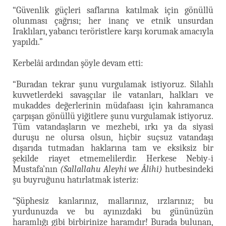
“Güvenlik güçleri saflarına katılmak için gönüllü
olunması çağrısı; her inanç ve etnik unsurdan
Iraklıları, yabancı teröristlere karşı korumak amacıyla
yapıldı.”
Kerbelâi ardından şöyle devam etti:
“Buradan tekrar şunu vurgulamak istiyoruz. Silahlı
kuvvetlerdeki savaşçılar ile vatanları, halkları ve
mukaddes değerlerinin müdafaası için kahramanca
çarpışan gönüllü yiğitlere şunu vurgulamak istiyoruz.
Tüm vatandaşların ve mezhebi, ırkı ya da siyasi
duruşu ne olursa olsun, hiçbir suçsuz vatandaşı
dışarıda tutmadan haklarına tam ve eksiksiz bir
şekilde riayet etmemelilerdir. Herkese Nebiy-i
Mustafa’nın
(Sallallahu Aleyhi we Âlihi)
hutbesindeki
şu buyruğunu hatırlatmak isteriz:
“Şüphesiz kanlarınız, mallarınız, ırzlarınız; bu
yurdunuzda ve bu ayınızdaki bu gününüzün
haramlığı gibi birbirinize haramdır! Burada bulunan,