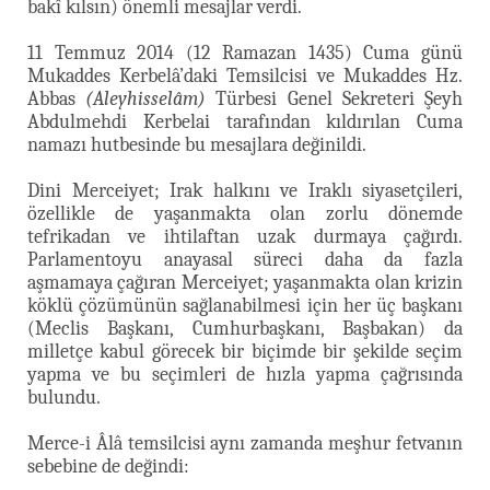
bakî kılsın) önemli mesajlar verdi.
11 Temmuz 2014 (12 Ramazan 1435) Cuma günü
Mukaddes Kerbelâ’daki Temsilcisi ve Mukaddes Hz.
Abbas
(Aleyhisselâm)
Türbesi Genel Sekreteri Şeyh
Abdulmehdi Kerbelai tarafından kıldırılan Cuma
namazı hutbesinde bu mesajlara değinildi.
Dini Merceiyet; Irak halkını ve Iraklı siyasetçileri,
özellikle de yaşanmakta olan zorlu dönemde
tefrikadan ve ihtilaftan uzak durmaya çağırdı.
Parlamentoyu anayasal süreci daha da fazla
aşmamaya çağıran Merceiyet; yaşanmakta olan krizin
köklü çözümünün sağlanabilmesi için her üç başkanı
(Meclis Başkanı, Cumhurbaşkanı, Başbakan) da
milletçe kabul görecek bir biçimde bir şekilde seçim
yapma ve bu seçimleri de hızla yapma çağrısında
bulundu.
Merce-i Âlâ temsilcisi aynı zamanda meşhur fetvanın
sebebine de değindi: