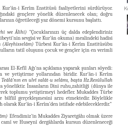
K
 Kur'ân-i Kerîm Enstitüsü faaliyetlerini sürdürüyor.
ğındaki gençlere yönelik düzenlenecek olan; doğru
llarının öğretileceği yaz dönemi kursunu başlattı.
yhi we Âlihi)
"Çocuklarınızı üç dalda edeplendiriniz
libeyti'nin sevgisi ve Kur'ân okuma) mealindeki hadisi
s
(Aleyhisselâm)
Türbesi Kur'ân-i Kerîm Enstitüsübu
ulların tatil oluşunu çocuk ve gençler için en verimli
ası El-Kefîl Ağı'na açıklama yaparak şunları söyedi:
 ve yetiştirme yollarından biridir. Kur'ân-i Kerîm
 Teâlâ'nın en ulvî salât-u selâmı, başta Hz.Resûlullah
yöneliktir. İnsanların Dini ruhu,zahitliği (dünya ile
derek toplumu yetiştirmeyi hedefler. Mukaddes Türbe
 bilfiil gerçekleşmesini arzu etmektedir. Böylelikle
h olarak Kur'ân-i Kerîm'den istifade edebileceklerdir."
lâm)
Efendimiz'in Mukaddes Ziyaretgâhı olmak üzere
i camî ve Huseynî dergâhlarda kursun düzenleneceği