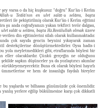
 şey varsa o da hiç kuşkusuz "doğru" Kur'ân-i Kerîm
Allah-u Teâlâ'nın en ulvî salât-u selâmı, başta
etileri ile pekiştirilmiş olarak Kur'ân-i Kerîm eğitimi
ra şu anda coğrafyamızı yakan tekfirci terör dalgası,
 ulvî salât-u selâmı, başta Hz.Resûlullah olmak üzere
e verilen din eğitimlerini silah olarak kullanmaktadır.
cunda çok sayıda gencin beynini yıkayarak zaman
atil destekçilerine dönüştürmektedirler. Oysa hadis-i
 bu yola meyletmedikleri gibi, etraflarında böylesi bir
lan eller olacaklardır. Çünkü gerçeğin ne olduğunu
 şekilde sapkın düşünceler ya da yozlaştırıcı akımlar
p sürükleyemeyecektir. Buna ek olarak böylesi hayırlı
 ümmetlerine ve hem de insanlığa faydalı bireyler
e bu yaşlarda ve bilhassa günümüzde çok önemlidir.
n yanlış yerlere eğilip bükülmesine karşı çok dikkatli