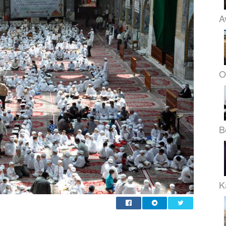
A
O
B
K