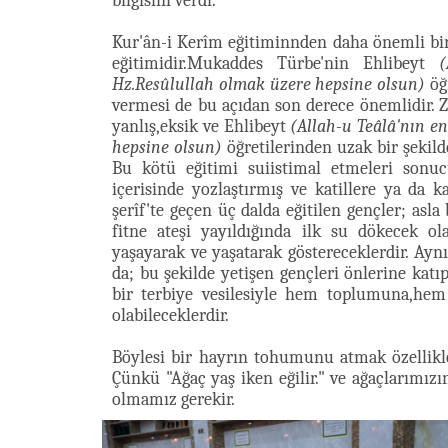
bilgisini verdi.
Kur'ân-i Kerîm eğitiminnden daha önemli bir
eğitimidir.Mukaddes Türbe'nin Ehlibeyt
(
Hz.Resûlullah olmak üzere hepsine olsun)
öğr
vermesi de bu açıdan son derece önemlidir. Zi
yanlış,eksik ve Ehlibeyt
(Allah-u Teâlâ'nın en
hepsine olsun)
öğretilerinden uzak bir şekild
Bu kötü eğitimi suiistimal etmeleri sonu
içerisinde yozlaştırmış ve katillere ya da k
şerîf'te geçen üç dalda eğitilen gençler; asla
fitne ateşi yayıldığında ilk su dökecek o
yaşayarak ve yaşatarak göstereceklerdir. Aynı
da; bu şekilde yetişen gençleri önlerine katı
bir terbiye vesilesiyle hem toplumuna,hem
olabileceklerdir.
Böylesi bir hayrın tohumunu atmak özellikl
Çünkü "Ağaç yaş iken eğilir." ve ağaçlarımızı
olmamız gerekir.