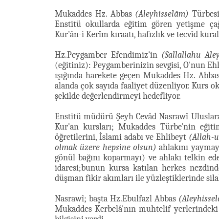
Mukaddes Hz. Abbas
(Aleyhisselâm)
Türbesi
Enstitü okullarda eğitim gören yetişme ça
Kur'ân-i Kerîm kıraatı, hafızlık ve tecvîd kura
Hz.Peygamber Efendimiz'in
(Sallallahu Ale
(eğitiniz): Peygamberinizin sevgisi, O'nun Eh
ışığında harekete geçen Mukaddes Hz. Abba
alanda çok sayıda faaliyet düzenliyor. Kurs ok
şekilde değerlendirmeyi hedefliyor.
Enstitü müdürü Şeyh Cevâd Nasrawî Uluslarar
Kur'an kursları; Mukaddes Türbe'nin eğitim
öğretilerini, İslami adabı ve Ehlibeyt
(Allah-u
olmak üzere hepsine olsun)
ahlakını yaymaya 
gönül bağını koparmayı) ve ahlakı telkin e
idaresi;bunun kursa katılan herkes nezdinde
düşman fikir akımları ile yüzleştiklerinde sila
Nasrawî; başta Hz.Ebulfazl Abbas
(Aleyhisse
Mukaddes Kerbelâ'nın muhtelif yerlerindek