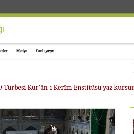
etler
Medya
Canlı yayın
)
Türbesi Kur'ân-i Kerîm Enstitüsü yaz kursun