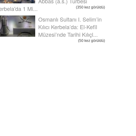
Abbas (a.s.) Türbesi
erbela'da 1 Mi...
(350 kez görüldü)
Osmanlı Sultanı I. Selim’in
Kılıcı Kerbela’da: El-Kefîl
Müzesi’nde Tarihi Kılıçl...
(50 kez görüldü)