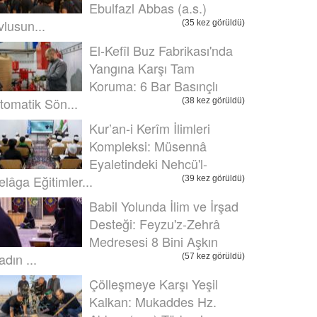
Ebulfazl Abbas (a.s.)
vlusun...
(35 kez görüldü)
El-Kefîl Buz Fabrikası'nda
Yangına Karşı Tam
Koruma: 6 Bar Basınçlı
tomatik Sön...
(38 kez görüldü)
Kur’an-i Kerîm İlimleri
Kompleksi: Müsennâ
Eyaletindeki Nehcü'l-
elâga Eğitimler...
(39 kez görüldü)
Babil Yolunda İlim ve İrşad
Desteği: Feyzu'z-Zehrâ
Medresesi 8 Bini Aşkın
adın ...
(57 kez görüldü)
Çölleşmeye Karşı Yeşil
Kalkan: Mukaddes Hz.