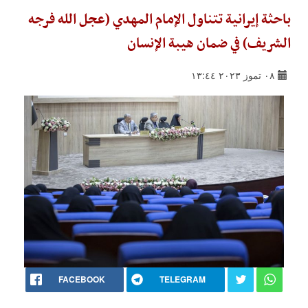
باحثة إيرانية تتناول الإمام المهدي (عجل الله فرجه
الشريف) في ضمان هيبة الإنسان
٠٨ تموز ٢٠٢٣ ١٣:٤٤
FACEBOOK
TELEGRAM