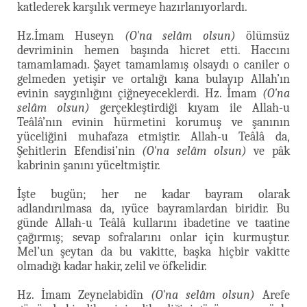
katlederek karşılık vermeye hazırlanıyorlardı.
Hz.İmam Huseyn
(O'na selâm olsun)
ölümsüz
devriminin hemen başında hicret etti. Haccını
tamamlamadı. Şayet tamamlamış olsaydı o caniler o
gelmeden yetişir ve ortalığı kana bulayıp Allah’ın
evinin saygınlığını çiğneyeceklerdi. Hz. İmam
(O'na
selâm olsun)
gerçekleştirdiği kıyam ile Allah-u
Teâlâ’nın evinin hürmetini korumuş ve şanının
yüceliğini muhafaza etmiştir. Allah-u Teâlâ da,
Şehitlerin Efendisi’nin
(O'na selâm olsun)
ve pâk
kabrinin şanını yüceltmiştir.
İşte bugün; her ne kadar bayram olarak
adlandırılmasa da, ıyüce bayramlardan biridir. Bu
günde Allah-u Teâlâ kullarını ibadetine ve taatine
çağırmış; sevap sofralarını onlar için kurmuştur.
Mel’un şeytan da bu vakitte, başka hiçbir vakitte
olmadığı kadar hakir, zelil ve öfkelidir.
Hz. İmam Zeynelabidîn
(O'na selâm olsun)
Arefe