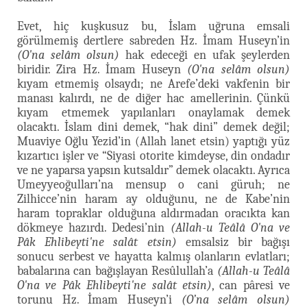
Evet, hiç kuşkusuz bu, İslam uğruna emsali
görülmemiş dertlere sabreden Hz. İmam Huseyn’in
(O'na selâm olsun)
hak edeceği en ufak şeylerden
biridir. Zira Hz. İmam Huseyn
(O'na selâm olsun)
kıyam etmemiş olsaydı; ne Arefe’deki vakfenin bir
manası kalırdı, ne de diğer hac amellerinin. Çünkü
kıyam etmemek yapılanları onaylamak demek
olacaktı. İslam dini demek, “hak dini” demek değil;
Muaviye Oğlu Yezid’in (Allah lanet etsin) yaptığı yüz
kızartıcı işler ve “Siyasi otorite kimdeyse, din ondadır
ve ne yaparsa yapsın kutsaldır” demek olacaktı. Ayrıca
Umeyyeoğulları’na mensup o cani güruh; ne
Zilhicce’nin haram ay olduğunu, ne de Kabe’nin
haram topraklar olduğuna aldırmadan oracıkta kan
dökmeye hazırdı. Dedesi’nin
(Allah-u Teâlâ O'na ve
Pâk Ehlibeyti'ne salât etsin)
emsalsiz bir bağışı
sonucu serbest ve hayatta kalmış olanların evlatları;
babalarına can bağışlayan Resûlullah’a
(Allah-u Teâlâ
O'na ve Pâk Ehlibeyti'ne salât etsin)
, can pâresi ve
torunu Hz. İmam Huseyn’i
(O’na selâm olsun)