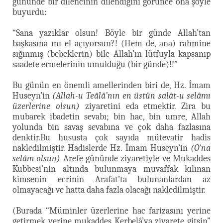
gününde bir dilencinin dilendiğini görünce ona şöyle
buyurdu:
“Sana yazıklar olsun! Böyle bir günde Allah’tan
başkasına mı el açıyorsun?! (Hem de, ana) rahmine
sığınmış (bebeklerin) bile Allah’ın lütfuyla kapsanıp
saadete ermelerinin umulduğu (bir günde)!!”
Bu günün en önemli amellerinden biri de, Hz. İmam
Huseyn’in
(Allah-u Teâlâ’nın en üstün salât-u selâmı
üzerlerine olsun)
ziyaretini eda etmektir. Zira bu
mubarek ibadetin sevabı; bin hac, bin umre, Allah
yolunda bin savaş sevabına ve çok daha fazlasına
denktir.Bu hususta çok sayıda mütevatir hadis
nakledilmiştir. Hadislerde Hz. İmam Huseyn’in
(O'na
selâm olsun)
Arefe gününde ziyaretiyle ve Mukaddes
Kubbesi’nin altında bulunmaya muvaffak kılınan
kimsenin ecrinin Arafat’ta bulunanlardan az
olmayacağı ve hatta daha fazla olacağı nakledilmiştir.
(Burada “Müminler üzerlerine hac farizasını yerine
getirmek yerine mukaddes Kerbelâ’ya ziyarete gitsin”