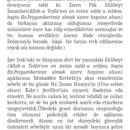
demiyoruz tabii ki. Zaten Pâk Ehlibeyt
İmamları
(Allah-u Teâlâ'nın en üstün salât-u selâmı,
başta Hz.Peygamberimiz olmak üzere hepsine olsun)
da birkaçını aktarmış olduğumuz rivayetlerde
müminlere önce hac edip etmediklerini sormuşlar ve
bu hususa verdikleri önemi ifade etmişlerdir.
Dolayısıyla burada –hâşâ- bir farzın terk edilmesine
teşvik söz konusu değildir.)
İşte Irak’taki ve dünyanın dört bir yanındaki Ehlibeyt
(Allah-u Teâlâ'nın en üstün salât-u selâmı, başta
Hz.Peygamberimiz olmak üzere hepsine olsun)
aşıklarının Mukaddes Kerbelâ’ya akın etmelerinin
sebebi de bu günde Hz. İmam Huseyn’in
(O'na selâm
olsun)
Kabr-i Şerîfleri’nin ziyareti ibadetini eda
etmekti. Ne mutlu onlara ki; terörist tehdidi ne onları
korkuttu, ne de bu pek mubarek ameli eda etmekten
vazgeçirebildi.Ülkedeki genel durumun oluşturduğu
tüm olumsuz psikolojik etkiler de aşklarını
dindiremedi. Alınan en üst düzeydeki güvenlik
önlemleri sebebiyle uzun bir mesafe boyunca şehre