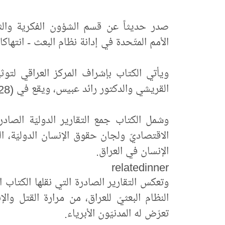
صدر حديثاً عن قسم الشؤون الفكرية والثقاف
الأمم المتّحدة في إدانة نظام البعث - انتهاكات حقوق ال
ويأتي الكتاب بإشراف المركز العراقي لتوثي
القريشي والدكتور رائد عبيس، ويقع في (528) صفحة.
وشمل الكتاب جمع التقارير الدوليّة الصادر
الاقتصاديّ ولجان حقوق الإنسان الدوليّة، ا
الإنسان في العراق.
relatedinner
وتعكس التقارير الصادرة التي نقلها الكتاب ال
النظام البعثيّ للعراق، من مرارة القتل وال
تعرّض له المدنيّون الأبرياء.