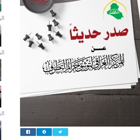
الن
ال
الخ