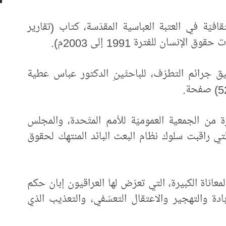
يّة في العتبة العباسية المقدّسة، كتاب (تقارير
إنسان للفترة 1991 إلى 2003م).
ق جرائم التطرّف، للباحثَينِ الدكتور عباس عطية
ة من الجمعية العموميّة للأمم المتّحدة، والمجلس
لتي راقبت سلوك نظام البعث البائد المنتهِك لحقوق
معاناة الكبيرة، التي تعرّض لها العراقيون إبان حكم
إبادة والتهجير والاعتقال التعسّفي، والتعذيب الذي