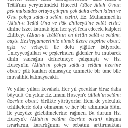
Teâlâ’nın yeryüzündeki Hücceti
(Yüce Allah O’nun
pek mukaddes ortaya çıkışını çok daha erken kılsın ve
O’na çokça salat-u selâm etsin)
, Hz. Muhammed’in
(Allah-u Teâlâ O'na ve Pâk Ehlibeyti'ne salât etsin)
dinine izzet katmak için her şeyi feda edecek, kalpleri
Ehlibeyt
(Allah-u Teâlâ'nın en üstün salât-u selâmı,
başta Hz.Peygamberimiz olmak üzere hepsine olsun)
aşkı ve velayeti ile dolu yiğitler istiyordu.
Ümeyyeoğulları ve peşlerinden gidenler bu mubarek
dinin sancağını defnetmeye çalışmıştı ve Hz.
Huseyn’in
(Allah'ın çokça salât-u selâmı üzerine
olsun)
pâk kanları olmasaydı; ümmette bir tane bile
muvahhid kalmayacaktı.
Ve yıllar yılları kovaladı. Her yıl çocuklar biraz daha
büyüdü. On yıldır Hz. İmam Huseyn’e
(Allah'ın selâmı
üzerine olsun)
birlikte yürüyorlar. Hem de yolculuk
tehlikelerle dolu olmasına ve her bir adımında ölüm
ile yüzyüze gelebilmelerine rağmen. Bu durum Hz.
Huseyn’e
(Allah'ın selâmı üzerine olsun)
ulaşma
ısrarlarını, kararlığınını ve sebatını arttırmaktan