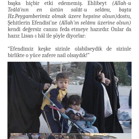
başka hiçbir etki edememiş. Ehlibeyt
(Allah-u
Teâlâ'nın en üstün salât-u selâmı, başta
Hz.Peygamberimiz olmak üzere hepsine olsun)
dostu,
Şehitlerin Efendisi’ne
(Allah'ın selâmı üzerine olsun)
kendi değersiz canını feda etmeye hazırdır. Onlar da
hazır. Lisan-ı hâl ile şöyle diyorlar:
“Efendimiz keşke sizinle olabilseydik de sizinle
birlikte o yüce zafere nail olsaydık!”