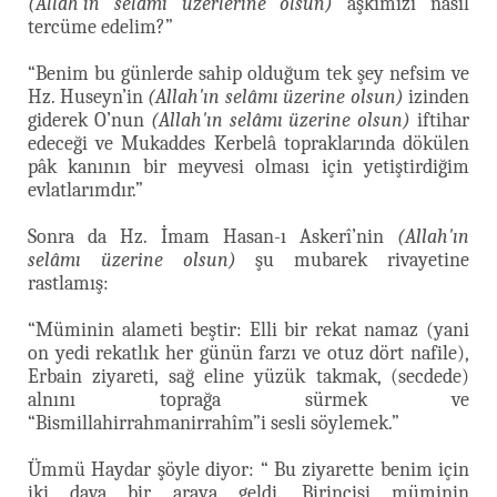
(Allah'ın selâmı üzerlerine olsun)
aşkımızı nasıl
tercüme edelim?”
“Benim bu günlerde sahip olduğum tek şey nefsim ve
Hz. Huseyn’in
(Allah'ın selâmı üzerine olsun)
izinden
giderek O’nun
(Allah'ın selâmı üzerine olsun)
iftihar
edeceği ve Mukaddes Kerbelâ topraklarında dökülen
pâk kanının bir meyvesi olması için yetiştirdiğim
evlatlarımdır.”
Sonra da Hz. İmam Hasan-ı Askerî’nin
(Allah'ın
selâmı üzerine olsun)
şu mubarek rivayetine
rastlamış:
“Müminin alameti beştir: Elli bir rekat namaz (yani
on yedi rekatlık her günün farzı ve otuz dört nafile),
Erbain ziyareti, sağ eline yüzük takmak, (secdede)
alnını toprağa sürmek ve
“Bismillahirrahmanirrahîm”i sesli söylemek.”
Ümmü Haydar şöyle diyor: “ Bu ziyarette benim için
iki dava bir araya geldi. Birincisi müminin