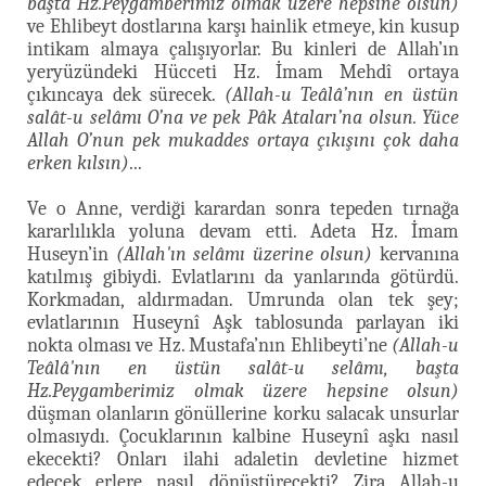
başta Hz.Peygamberimiz olmak üzere hepsine olsun)
ve Ehlibeyt dostlarına karşı hainlik etmeye, kin kusup
intikam almaya çalışıyorlar. Bu kinleri de Allah’ın
yeryüzündeki Hücceti Hz. İmam Mehdî ortaya
çıkıncaya dek sürecek.
(Allah-u Teâlâ’nın en üstün
salât-u selâmı O’na ve pek Pâk Ataları’na olsun. Yüce
Allah O’nun pek mukaddes ortaya çıkışını çok daha
erken kılsın)
...
Ve o Anne, verdiği karardan sonra tepeden tırnağa
kararlılıkla yoluna devam etti. Adeta Hz. İmam
Huseyn’in
(Allah'ın selâmı üzerine olsun)
kervanına
katılmış gibiydi. Evlatlarını da yanlarında götürdü.
Korkmadan, aldırmadan. Umrunda olan tek şey;
evlatlarının Huseynî Aşk tablosunda parlayan iki
nokta olması ve Hz. Mustafa’nın Ehlibeyti’ne
(Allah-u
Teâlâ'nın en üstün salât-u selâmı, başta
Hz.Peygamberimiz olmak üzere hepsine olsun)
düşman olanların gönüllerine korku salacak unsurlar
olmasıydı. Çocuklarının kalbine Huseynî aşkı nasıl
ekecekti? Onları ilahi adaletin devletine hizmet
edecek erlere nasıl dönüştürecekti? Zira Allah-u