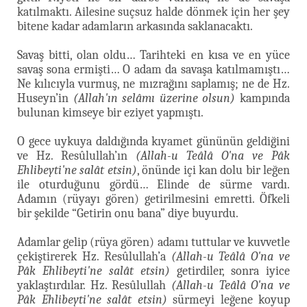
katılmaktı. Ailesine suçsuz halde dönmek için her şey
bitene kadar adamların arkasında saklanacaktı.
Savaş bitti, olan oldu… Tarihteki en kısa ve en yüce
savaş sona ermişti… O adam da savaşa katılmamıştı…
Ne kılıcıyla vurmuş, ne mızrağını saplamış; ne de Hz.
Huseyn’in
(Allah'ın selâmı üzerine olsun)
kampında
bulunan kimseye bir eziyet yapmıştı.
O gece uykuya daldığında kıyamet gününün geldiğini
ve Hz. Resûlullah’ın
(Allah-u Teâlâ O'na ve Pâk
Ehlibeyti'ne salât etsin)
, önünde içi kan dolu bir leğen
ile oturduğunu gördü… Elinde de sürme vardı.
Adamın (rüyayı gören) getirilmesini emretti. Öfkeli
bir şekilde “Getirin onu bana” diye buyurdu.
Adamlar gelip (rüya gören) adamı tuttular ve kuvvetle
çekiştirerek Hz. Resûlullah’a
(Allah-u Teâlâ O'na ve
Pâk Ehlibeyti'ne salât etsin)
getirdiler, sonra iyice
yaklaştırdılar. Hz. Resûlullah
(Allah-u Teâlâ O'na ve
Pâk Ehlibeyti'ne salât etsin)
sürmeyi leğene koyup