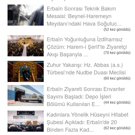
Erbaîn Sonrası Teknik Bakım
Mesaisi: Beynel-Haremeyn
Meydanı’ndaki Hava Soğutuc...
(52 kez görüldü)
Erbaîn Yoğunluğuna İzdihamsız
Çözüm: Harem-i Şerîf’te Ziyaretçi
Akışı Başarıyla ...
(70 kez görüldü)
Zuhur Yakarışı: Hz. Abbas (a.s.)
Türbesi’nde Nudbe Duası Meclisi
(60 kez görüldü)
Erbaîn Ziyareti Sonrası Envanter
Sayımı Başladı: Depo İşleri
Bölümü Kullanılan E...
(44 kez görüldü)
Kadınlara Yönelik Hüseyni Hitabet
Şubesi Açıkladı: Erbaîn'de 20
Binden Fazla Kad...
(62 kez görüldü)