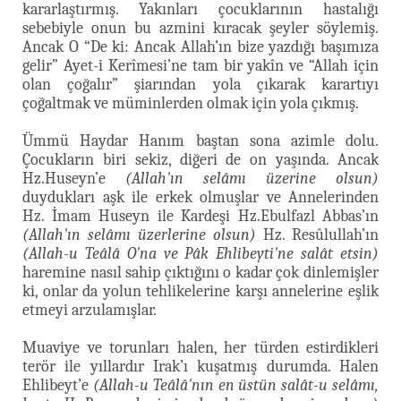
kararlaştırmış. Yakınları çocuklarının hastalığı
sebebiyle onun bu azmini kıracak şeyler söylemiş.
Ancak O “De ki: Ancak Allah’ın bize yazdığı başımıza
gelir” Ayet-i Kerîmesi’ne tam bir yakîn ve “Allah için
olan çoğalır” şiarından yola çıkarak karartıyı
çoğaltmak ve müminlerden olmak için yola çıkmış.
Ümmü Haydar Hanım baştan sona azimle dolu.
Çocukların biri sekiz, diğeri de on yaşında. Ancak
Hz.Huseyn’e
(Allah'ın selâmı üzerine olsun)
duydukları aşk ile erkek olmuşlar ve Annelerinden
Hz. İmam Huseyn ile Kardeşi Hz.Ebulfazl Abbas’ın
(Allah'ın selâmı üzerlerine olsun)
Hz. Resûlullah’ın
(Allah-u Teâlâ O'na ve Pâk Ehlibeyti'ne salât etsin)
haremine nasıl sahip çıktığını o kadar çok dinlemişler
ki, onlar da yolun tehlikelerine karşı annelerine eşlik
etmeyi arzulamışlar.
Muaviye ve torunları halen, her türden estirdikleri
terör ile yıllardır Irak’ı kuşatmış durumda. Halen
Ehlibeyt’e
(Allah-u Teâlâ'nın en üstün salât-u selâmı,