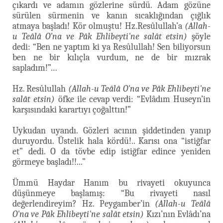
çıkardı ve adamın gözlerine sürdü. Adam gözüne
sürülen sürmenin ve kanın sıcaklığından çığlık
atmaya başladı! Kör olmuştu! Hz.Resûlullah’a
(Allah-
u Teâlâ O'na ve Pâk Ehlibeyti'ne salât etsin)
şöyle
dedi: “Ben ne yaptım ki ya Resûlullah! Sen biliyorsun
ben ne bir kılıçla vurdum, ne de bir mızrak
sapladım!”…
Hz. Resûlullah
(Allah-u Teâlâ O'na ve Pâk Ehlibeyti'ne
salât etsin)
öfke ile cevap verdi: “Evlâdım Huseyn’in
karşısındaki karartıyı çoğalttın!”
Uykudan uyandı. Gözleri acının şiddetinden yanıp
duruyordu. Üstelik hala kördü!.. Karısı ona “istiğfar
et” dedi. O da tövbe edip istiğfar edince yeniden
görmeye başladı!!...”
Ümmü Haydar Hanım bu rivayeti okuyunca
düşünmeye başlamış: “Bu rivayeti nasıl
değerlendireyim? Hz. Peygamber’in
(Allah-u Teâlâ
O'na ve Pâk Ehlibeyti'ne salât etsin)
Kızı’nın Evlâdı’na