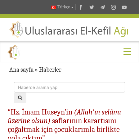
Türkçe
Ana sayfa
»
Haberler
“Hz. İmam Huseyn’in
(Allah'ın selâmı
üzerine olsun)
saflarının karartısını
çoğaltmak için çocuklarımla birlikte
yola çıktım”