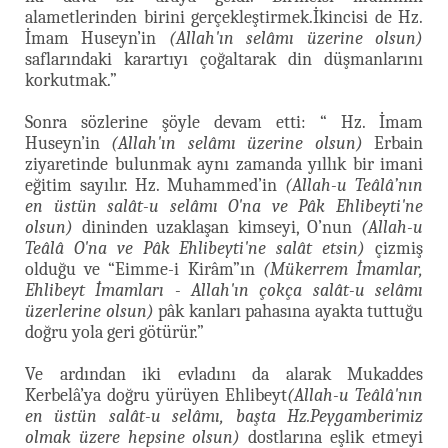
alametlerinden birini gerçekleştirmek.İkincisi de Hz.
İmam Huseyn’in
(Allah'ın selâmı üzerine olsun)
saflarındaki karartıyı çoğaltarak din düşmanlarını
korkutmak.”
Sonra sözlerine şöyle devam etti: “ Hz. İmam
Huseyn’in
(Allah'ın selâmı üzerine olsun)
Erbain
ziyaretinde bulunmak aynı zamanda yıllık bir imani
eğitim sayılır. Hz. Muhammed’in
(Allah-u Teâlâ’nın
en üstün salât-u selâmı O'na ve Pâk Ehlibeyti'ne
olsun)
dininden uzaklaşan kimseyi, O’nun
(Allah-u
Teâlâ O'na ve Pâk Ehlibeyti'ne salât etsin)
çizmiş
olduğu ve “Eimme-i Kirâm”ın
(Mükerrem İmamlar,
Ehlibeyt İmamları - Allah'ın çokça salât-u selâmı
üzerlerine olsun)
pâk kanları pahasına ayakta tuttuğu
doğru yola geri götürür.”
Ve ardından iki evladını da alarak Mukaddes
Kerbelâ’ya doğru yürüyen Ehlibeyt
(Allah-u Teâlâ'nın
en üstün salât-u selâmı, başta Hz.Peygamberimiz
olmak üzere hepsine olsun)
dostlarına eşlik etmeyi