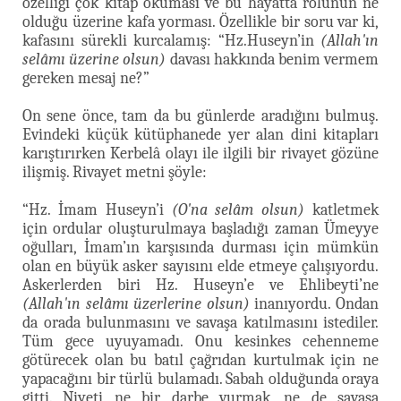
özelliği çok kitap okuması ve bu hayatta rolünün ne
olduğu üzerine kafa yorması. Özellikle bir soru var ki,
kafasını sürekli kurcalamış: “Hz.Huseyn’in
(Allah'ın
selâmı üzerine olsun)
davası hakkında benim vermem
gereken mesaj ne?”
On sene önce, tam da bu günlerde aradığını bulmuş.
Evindeki küçük kütüphanede yer alan dini kitapları
karıştırırken Kerbelâ olayı ile ilgili bir rivayet gözüne
ilişmiş. Rivayet metni şöyle:
“Hz. İmam Huseyn’i
(O'na selâm olsun)
katletmek
için ordular oluşturulmaya başladığı zaman Ümeyye
oğulları, İmam’ın karşısında durması için mümkün
olan en büyük asker sayısını elde etmeye çalışıyordu.
Askerlerden biri Hz. Huseyn’e ve Ehlibeyti’ne
(Allah'ın selâmı üzerlerine olsun)
inanıyordu. Ondan
da orada bulunmasını ve savaşa katılmasını istediler.
Tüm gece uyuyamadı. Onu kesinkes cehenneme
götürecek olan bu batıl çağrıdan kurtulmak için ne
yapacağını bir türlü bulamadı. Sabah olduğunda oraya
gitti. Niyeti ne bir darbe vurmak, ne de savaşa