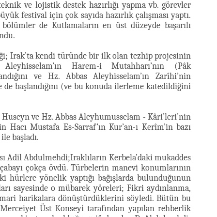
eknik ve lojistik destek hazırlığı yapma vb. görevler
yük festival için çok sayıda hazırlık çalışması yaptı.
 bölümler de Kutlamaların en üst düzeyde başarılı
undu.
; Irak’ta kendi türünde bir ilk olan tezhip projesinin
 Aleyhisselam’ın Harem-i Mutahharı’nın (Pâk
landığını ve Hz. Abbas Aleyhisselam’ın Zarîhi’nin
de başlandığını (ve bu konuda ilerleme katedildiğini
 Huseyn ve Hz. Abbas Aleyhumusselam - Kâri’leri’nin
n Hacı Mustafa Es-Sarraf’ın Kur’an-ı Kerîm’in bazı
le başladı.
ı Adil Abdulmehdi;Iraklıların Kerbela’daki mukaddes
ri çabayı çokça övdü. Türbelerin manevi konumlarının
i hürlere yönelik yaptığı bağışlarda bulunduğunun
ları sayesinde o mübarek yöreleri; Fikri aydınlanma,
mari harikalara dönüştürdüklerini söyledi. Bütün bu
 Merceiyet Üst Konseyi tarafından yapılan rehberlik