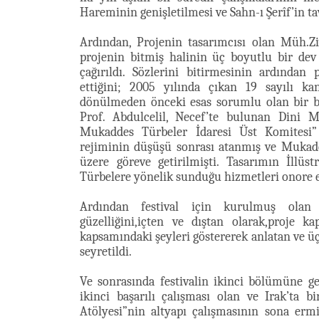
Hareminin genişletilmesi ve Sahn-ı Şerîf’in ta
Ardından, Projenin tasarımcısı olan Müh.Zi
projenin bitmiş halinin üç boyutlu bir dev
çağırıldı. Sözlerini bitirmesinin ardından 
ettiğini; 2005 yılında çıkan 19 sayılı k
dönülmeden önceki esas sorumlu olan bir ba
Prof. Abdulcelil, Necef’te bulunan Dini M
Mukaddes Türbeler İdaresi Üst Komitesi” 
rejiminin düşüşü sonrası atanmış ve Muka
üzere göreve getirilmişti. Tasarımın İllüs
Türbelere yönelik sunduğu hizmetleri onore e
Ardından festival için kurulmuş olan d
güzelliğini,içten ve dıştan olarak,proje k
kapsamındaki şeyleri göstererek anlatan ve üç
seyretildi.
Ve sonrasında festivalin ikinci bölümüne 
ikinci başarılı çalışması olan ve Irak’ta bi
Atölyesi”nin altyapı çalışmasının sona ermi