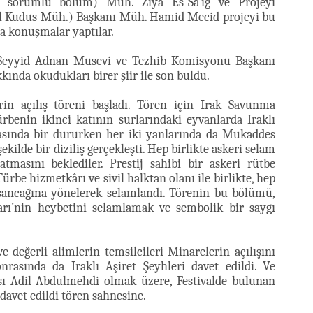
en sorumlu bölüm) Müh. Ziya Es-Sa’iğ ve Projeyi
-ul Kudus Müh.) Başkanı Müh. Hamid Mecid projeyi bu
a konuşmalar yaptılar.
i Seyyid Adnan Musevi ve Tezhib Komisyonu Başkanı
kkında okudukları birer şiir ile son buldu.
in açılış töreni başladı. Tören için Irak Savunma
rbenin ikinci katının surlarındaki eyvanlarda Iraklı
arasında bir dururken her iki yanlarında da Mukaddes
ilde bir diziliş gerçekleşti. Hep birlikte askeri selam
masını beklediler. Prestij sahibi bir askeri rütbe
rbe hizmetkârı ve sivil halktan olanı ile birlikte, hep
 sancağına yönelerek selamlandı. Törenin bu bölümü,
ı’nin heybetini selamlamak ve sembolik bir saygı
değerli alimlerin temsilcileri Minarelerin açılışını
rasında da Iraklı Aşiret Şeyhleri davet edildi. Ve
ı Adil Abdulmehdi olmak üzere, Festivalde bulunan
davet edildi tören sahnesine.