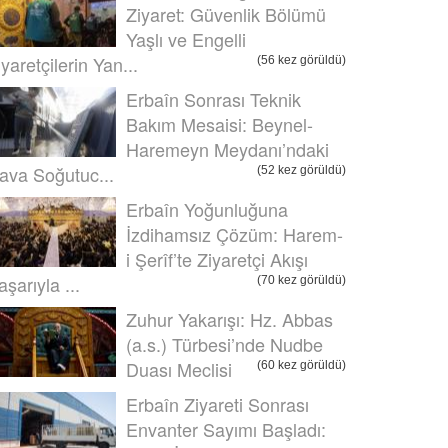
Ziyaret: Güvenlik Bölümü
Yaşlı ve Engelli
iyaretçilerin Yan...
(56 kez görüldü)
Erbaîn Sonrası Teknik
Bakım Mesaisi: Beynel-
Haremeyn Meydanı’ndaki
ava Soğutuc...
(52 kez görüldü)
Erbaîn Yoğunluğuna
İzdihamsız Çözüm: Harem-
i Şerîf’te Ziyaretçi Akışı
aşarıyla ...
(70 kez görüldü)
Zuhur Yakarışı: Hz. Abbas
(a.s.) Türbesi’nde Nudbe
Duası Meclisi
(60 kez görüldü)
Erbaîn Ziyareti Sonrası
Envanter Sayımı Başladı: