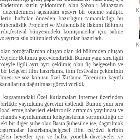
 viladetinin kutlu yıldönümü olan Şaban-ı Muazzam
K
e düzenlenmesi açısından apayrı bir öneme sahipti.
rin haftalar önceden hazırlığını tamamladığı bu
 Mühendislik Projeleri ve Mühendislik Bakımı Bölümü
rdu,festival bünyesindeki konuşmacılar için sahne
e ayrıca süs bültenleri vb. yayınlar hazırladı.
K
ış olan fotoğraflardan oluşan olan iki bölümden oluşan
rojeler Bölümü görevlendirildi. Bunun yanı sıra ilgili
eyle ilgili ayrı ayrı çekilmiş olan üç belgeselin ve
 bir belgesel film hazırlama, tüm festivalin çekiminin
rilmesi ve söz konusu özel Kutlama Töreninin kayıtlı
nallarına dağıtılması görevi verildi.
al kapsamındaki Özel Kutlamaları internet üzerinden
e birlikte yayınlama görevini üstlendi. Bunun yanı sıra
upload etme,haberleri elektronik ortamda yayılması ve
 ortamda yayınlamasını kolaylaştırma sorumluluğu de
ki bir diğer şube olan Basın Şubesi’ne ise; dağıtılmak
pıştırmalar hazırlama,belgesel film cd/dvd lerinin
gelen heyetler için ve halka yönelik davetiyeler ve