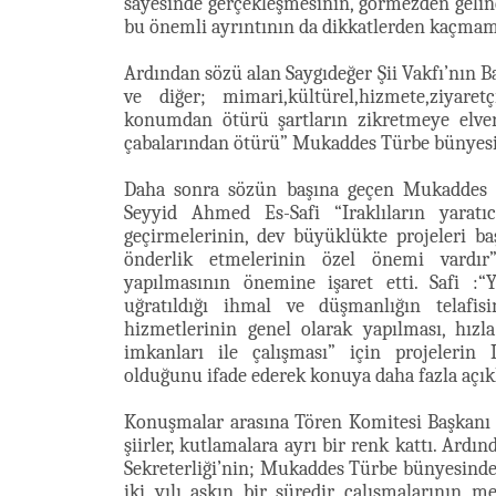
sayesinde gerçekleşmesinin, görmezden geli
bu önemli ayrıntının da dikkatlerden kaçmamas
Ardından sözü alan Saygıdeğer Şii Vakfı’nın B
ve diğer; mimari,kültürel,hizmete,ziyar
konumdan ötürü şartların zikretmeye elverm
çabalarından ötürü” Mukaddes Türbe bünyesinde
Daha sonra sözün başına geçen Mukaddes H
Seyyid Ahmed Es-Safi “Iraklıların yaratıc
geçirmelerinin, dev büyüklükte projeleri ba
önderlik etmelerinin özel önemi vardır”
yapılmasının önemine işaret etti. Safi :“
uğratıldığı ihmal ve düşmanlığın telafis
hizmetlerinin genel olarak yapılması, hı
imkanları ile çalışması” için projelerin Ir
olduğunu ifade ederek konuya daha fazla açıkl
Konuşmalar arasına Tören Komitesi Başkanı P
şiirler, kutlamalara ayrı bir renk kattı. Ar
Sekreterliği’nin; Mukaddes Türbe bünyesind
iki yılı aşkın bir süredir çalışmalarının m