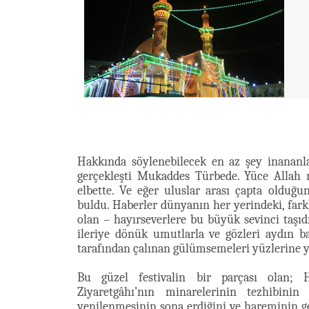
Hakkında söylenebilecek en az şey inananla
gerçekleşti Mukaddes Türbede. Yüce Allah n
elbette. Ve eğer uluslar arası çapta olduğ
buldu. Haberler dünyanın her yerindeki, fa
olan – hayırseverlere bu büyük sevinci taşıdı
ileriye dönük umutlarla ve gözleri aydın b
tarafından çalınan gülümsemeleri yüzlerine y
Bu güzel festivalin bir parçası olan; 
Ziyaretgâhı’nın minarelerinin tezhibinin
yenilenmesinin sona erdiğini ve hareminin ge