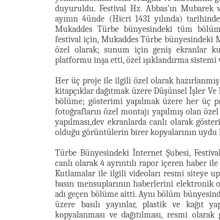
duyuruldu. Festival Hz. Abbas’ın Mubarek
ayının 4ünde (Hicri 1431 yılında) tarihind
Mukaddes Türbe bünyesindeki tüm bölümle
festival için, Mukaddes Türbe bünyesindeki
özel olarak; sunum için geniş ekranlar ku
platformu inşa etti, özel ışıklandırma sistemi v
Her üç proje ile ilgili özel olarak hazırlanm
kitapçıklar dağıtmak üzere Düşünsel İşler Ve P
bölüme; gösterimi yapılmak üzere her üç proj
fotoğrafların özel montajı yapılmış olan özel
yapılması,dev ekranlarda canlı olarak göste
olduğu görüntülerin birer kopyalarının uydu ka
Türbe Bünyesindeki İnternet Şubesi, Festiv
canlı olarak 4 ayrıntılı rapor içeren haber il
Kutlamalar ile ilgili videoları resmi siteye 
basın mensuplarının haberlerini elektronik
adı geçen bölüme aitti. Aynı bölüm bünyesinde
üzere basılı yayınlar, plastik ve kağıt ya
kopyalanması ve dağıtılması, resmi olarak 