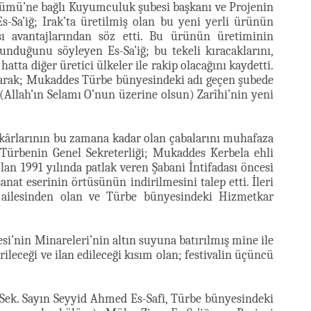
lümü’ne bağlı Kuyumculuk şubesi başkanı ve Projenin
-Sa’iğ; Irak’ta üretilmiş olan bu yeni yerli ürünün
rşı avantajlarından söz etti. Bu ürünün üretiminin
unduğunu söyleyen Es-Sa’iğ; bu tekeli kıracaklarını,
hatta diğer üretici ülkeler ile rakip olacağını kaydetti.
larak; Mukaddes Türbe bünyesindeki adı geçen şubede
 (Allah’ın Selamı O’nun üzerine olsun) Zarîhi’nin yeni
tkârlarının bu zamana kadar olan çabalarını muhafaza
Türbenin Genel Sekreterliği; Mukaddes Kerbela ehli
an 1991 yılında patlak veren Şabani İntifadası öncesi
nat eserinin örtüsünün indirilmesini talep etti. İleri
ailesinden olan ve Türbe bünyesindeki Hizmetkar
.
i’nin Minareleri’nin altın suyuna batırılmış mine ile
leceği ve ilan edileceği kısım olan; festivalin üçüncü
Sek. Sayın Seyyid Ahmed Es-Safi, Türbe bünyesindeki