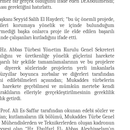
nemez bir gerçek olduğunu ifade eden Dr.Abdulmehdi;
ı gerektiğini hatırlattı.
aşkanı Seyyid Salih El Hayderi; “bu üç önemli projede,
etçileri korumaya yönelik ve içinde bulunduğum
ediği başka onlarca proje ile elde edilen başarılı
 çalışanları kutladığını ifade etti.
z. Abbas Türbesi Yönetim Kurulu Genel Sekreteri
ılığını ve üretkenliğe yönelik güçlerini harekete
şarılı bir şekilde tamamlamalarının ve bu projelere
 diyerek sözlerinde projelerin yerli imkanlarla
Yüzyıllar boyunca zorbalar ve diğerleri tarafından
ini edilebilmeleri açısından; Mukaddes türbelerin
zla harekete geçebilmesi ve mümkün mertebe kendi
aklıların elleriyle gerçekleştirilmesinin gereklilik
ık getirdi.
rof. Ali Es-Saffar tarafından okunan edebi sözler ve
dından; kutlamaların ilk bölümü, Mukaddes Türbe Genel
e Mühendislerden ve Teknikerlerden oluşan kadronun
eyvesi olan “Hz. Ebulfazl El- Abbas Aleyhisselam’ın