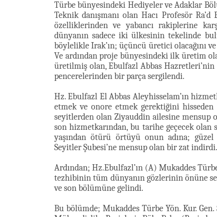
Türbe bünyesindeki Hediyeler ve Adaklar Bö
Teknik danışmanı olan Hacı Profesör Ra’d Es
özelliklerinden ve yabancı rakiplerine ka
dünyanın sadece iki ülkesinin tekelinde bul
böylelikle Irak’ın; üçüncü üretici olacağını ve 
Ve ardından proje bünyesindeki ilk üretim o
üretilmiş olan, Ebulfazl Abbas Hazretleri’nin
pencerelerinden bir parça sergilendi.
Hz. Ebulfazl El Abbas Aleyhisselam’ın hizme
etmek ve onore etmek gerektiğini hisseden 
seyitlerden olan Ziyauddin ailesine mensup ol
son hizmetkarından, bu tarihe geçecek olan sa
yaşından ötürü örtüyü onun adına; güzel 
Seyitler Şubesi’ne mensup olan bir zat indirdi
Ardından; Hz.Ebulfazl’ın (A) Mukaddes Türbes
tezhibinin tüm dünyanın gözlerinin önüne seri
ve son bölümüne gelindi.
Bu bölümde; Mukaddes Türbe Yön. Kur. Gen. 