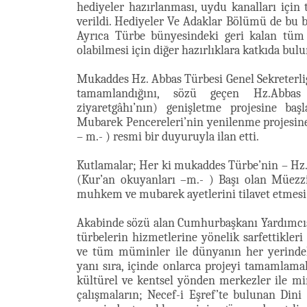
hediyeler hazırlanması, uydu kanalları için t
verildi. Hediyeler Ve Adaklar Bölümü de bu bü
Ayrıca Türbe bünyesindeki geri kalan tüm
olabilmesi için diğer hazırlıklara katkıda bul
Mukaddes Hz. Abbas Türbesi Genel Sekreterliği
tamamlandığını, sözü geçen Hz.Abbas
ziyaretgâhı’nın) genişletme projesine baş
Mubarek Pencereleri’nin yenilenme projesine 
– m.- ) resmi bir duyuruyla ilan etti.
Kutlamalar; Her ki mukaddes Türbe’nin – Hz.
(Kur’an okuyanları –m.- ) Başı olan Müezzi
muhkem ve mubarek ayetlerini tilavet etmesi i
Akabinde sözü alan Cumhurbaşkanı Yardımcıs
türbelerin hizmetlerine yönelik sarfettikle
ve tüm müminler ile dünyanın her yerindek
yanı sıra, içinde onlarca projeyi tamamlama
kültürel ve kentsel yönden merkezler ile mi
çalışmaların; Necef-i Eşref’te bulunan Dini