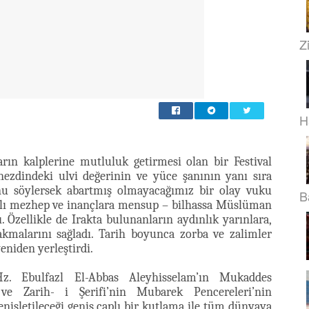
Z
H
rın kalplerine mutluluk getirmesi olan bir Festival
ezdindeki ulvi değerinin ve yüce şanının yanı sıra
unu söylersek abartmış olmayacağımız bir olay vuku
B
rklı mezhep ve inançlara mensup – bilhassa Müslüman
. Özellikle de Irakta bulunanların aydınlık yarınlara,
akmalarını sağladı. Tarih boyunca zorba ve zalimler
eniden yerleştirdi.
Hz. Ebulfazl El-Abbas Aleyhisselam’ın Mukaddes
 ve Zarih- i Şerifi’nin Mubarek Pencereleri’nin
nişletileceği geniş çaplı bir kutlama ile tüm dünyaya