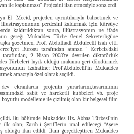
van ile kaplanması” Projesini ilan etmesiyle sona erdi.
ya El- Mecid, projeden ayrıntılarıyla bahsetmek ve
 illustrasyonunun perdesini kaldırmak için kürsüye
perde kaldırıldıktan sonra, illüstrasyonun ne ifade
anun gereği Mukaddes Türbe Genel Sekreterliği’ne
şka gözetmen, Prof. Abdulhadi Abdulcelil izah etti.
erce’iyet Bürosu tarafından atanan “ Kerbela’daki
tarafından; 9 Nisan 2003’te devrilen diktatörlük
ddes Türbeleri layık olduğu makama geri döndürmek
trasyonunun izahatine; Prof.Abdulcelil’in Mukaddes
tmek amacıyla özel olarak seçildi.
ev ekranlarda projenin yararlarını,tasarımının
apsamındaki sabit ve hareketli kubbeleri vb. proje
 boyutlu modelleme ile çizilmiş olan bir belgesel film
geçildi. Bu bölümde Mukaddes Hz. Abbas Türbesi’nin
r ilk olan; Zarih-i Şerif’lerin imal edileceği “Aşere
ş olduğu ilan edildi. İlanı gerçekleştiren Mukaddes