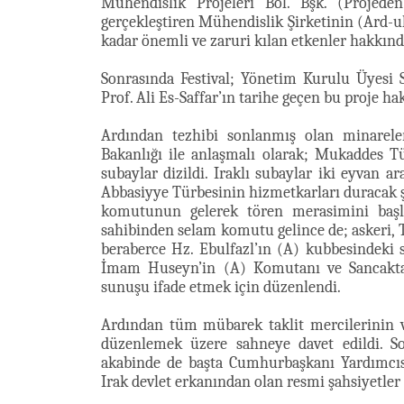
Mühendislik Projeleri Böl. Bşk. (Projed
gerçekleştiren Mühendislik Şirketinin (Ard
kadar önemli ve zaruri kılan etkenler hakkınd
Sonrasında Festival; Yönetim Kurulu Üyes
Prof. Ali Es-Saffar’ın tarihe geçen bu proje ha
Ardından tezhibi sonlanmış olan minareler
Bakanlığı ile anlaşmalı olarak; Mukaddes Tü
subaylar dizildi. Iraklı subaylar iki eyvan 
Abbasiyye Türbesinin hizmetkarları duracak şek
komutunun gelerek tören merasimini başlat
sahibinden selam komutu gelince de; askeri, Tü
beraberce Hz. Ebulfazl’ın (A) kubbesindeki
İmam Huseyn’in (A) Komutanı ve Sancaktar
sunuşu ifade etmek için düzenlendi.
Ardından tüm mübarek taklit mercilerinin ve 
düzenlemek üzere sahneye davet edildi. Son
akabinde de başta Cumhurbaşkanı Yardımcıs
Irak devlet erkanından olan resmi şahsiyetler 