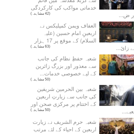
خدماتی مواکب کی کارکردگی
ر ض...
(42 مشاہدہ)
العفاف ویمن کمپلیکس نے
اربعینِ امام حسین (علیہ
السلام) کے موقع پر 17 ہزار
 زائ...
(63 مشاہدہ)
شعبہ حفظِ نظام کی جانب
سے معذور اور بزرگ زائرین
کے لیے خصوصی خدمات...
(50 مشاہدہ)
شعبہ بین الحرمین شریفین
کی جانب سے زیارتِ اربعین
کے اختتام پر مرکزی صحن اور
بے...
(50 مشاہدہ)
شعبہ حرم الشریف نے زیارت
اربعین کے احیاء کے لئے مرتب