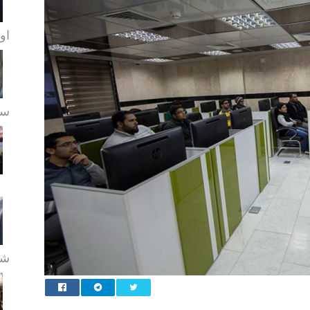
او
سے
شع