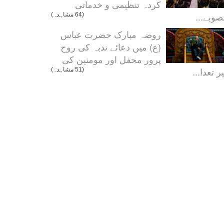
کردہ تنظیمی و خدماتی
صوبے...
(64 مشاہدہ)
روضہ مبارک حضرت عباس
(ع) میں دعائے ندبہ کی روح
پرور محفل اور مومنین کی
ر تعدا...
(51 مشاہدہ)