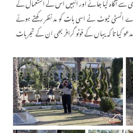
لوجی سے آگاہ کیا جائے اور انہیں اس کے استعمال کے
ے انسٹی ٹیوٹ نے اسی بات کو مد نظر رکھتے ہوئے
دعو کیا تا کہ یہاں کے فوٹو گرافر بھی ان کے تجربات