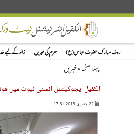
روضہ مبارک حضرت عباس(ع)
حرم کی خبریں
زائر کے لیے خ
پہلا صفحہ
»
خبریں
الکفیل ایجوکیشنل انسٹی ٹیوٹ میں فوٹو گ
22 جنوری 2015 17:51