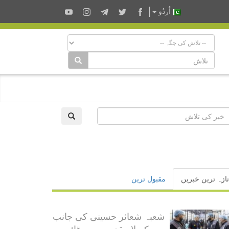
اُردُو
تازہ ترین خبریں
مقبول ترین
شعبہ شعائر حسینی کی جانب
سے کربلا مقدسہ میں قائم