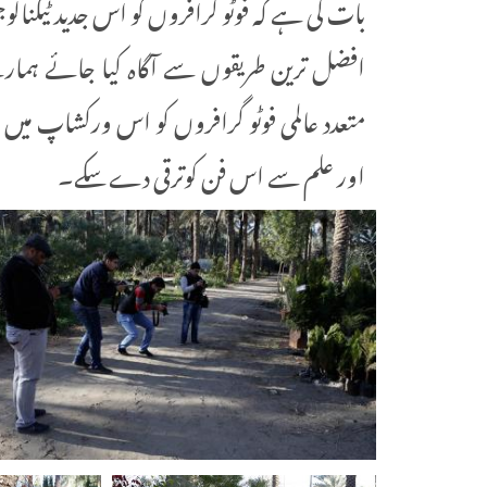
بات کی ہے کہ فوٹو گرافروں کو اس جدید ٹیکنا
افضل ترین طریقوں سے آگاہ کیا جائے ہمار
متعدد عالمی فوٹو گرافروں کو اس ورکشاپ میں م
اور علم سے اس فن کوترقی دے سکے۔