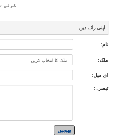
کوئی ت
اپنی رائے دیں
نام:
ملک:
ای میل:
تبصرہ:
بھیجیں