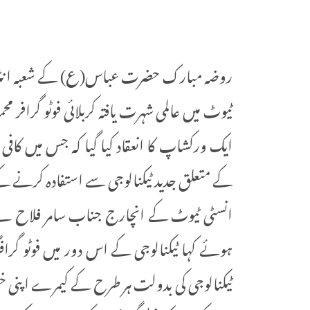
روضہ مبارک حضرت عباس(ع) کے شعبہ انٹر ن
ٹیوٹ میں عالمی شہرت یافتہ کربلائی فوٹو گرا
ایک ورکشاپ کا انعقاد کیا گیا کہ جس میں کافی
کے متعلق جدید ٹیکنالوجی سے استفادہ کرنے
انسٹی ٹیوٹ کے انچارج جناب سامر فلاح 
ہوئے کہا ٹیکنالوجی کے اس دور میں فوٹو گرا
ٹیکنالوجی کی بدولت ہر طرح کے کیمرے اپ