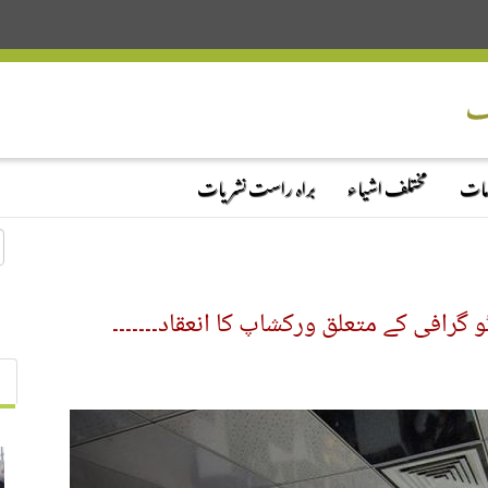
دمات
مختلف اشیاء
براہ راست نشریات
رافی کے متعلق ورکشاپ کا انعقاد۔۔۔۔۔۔۔