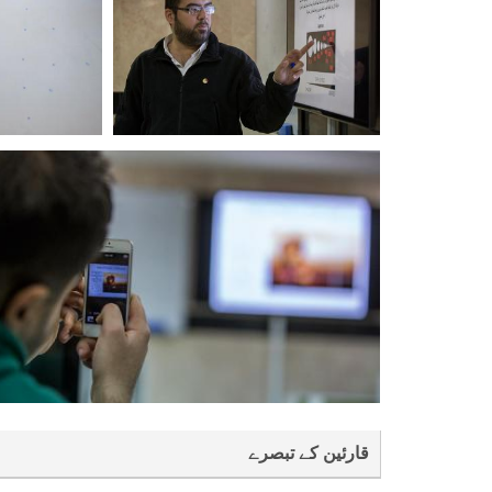
قارئین کے تبصرے