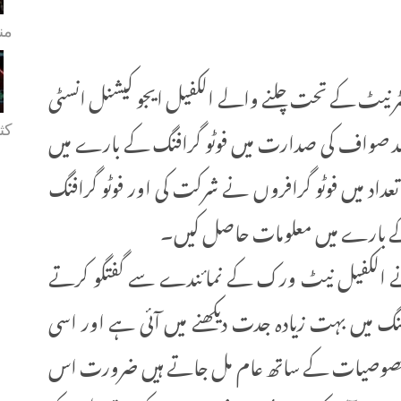
من
یٹ کے تحت چلنے والے الکفیل ایجو کیشنل انسٹی
فر محمد صواف کی صدارت میں فوٹو گرافنگ کے بارے میں
کثی
 تعداد میں فوٹو گرافروں نے شرکت کی اور فوٹو گرافنگ
 کے بارے میں معلومات حاصل کیں۔
نے الکفیل نیٹ ورک کے نمائندے سے گفتگو کرتے
فنگ میں بہت زیادہ جدت دیکھنے میں آئی ہے اور اسی
نی خصوصیات کے ساتھ عام مل جاتے ہیں ضرورت اس