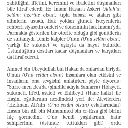
zahitliğini, iffetini, keremini ve ibadetini düşmanları
bile itiraf ederdi. Hz. İmam Hasan-ı Askerî
(Allah'ın
selâmı üzerine olsun)
tıpkı babası ve ataları gibi
alimlerin ustadı, Hak yoldan gitmek isteyenlerin
rehberi, siyasetin önderi ve döneminin hak İmamı’ydı.
Parmakla gösterilen bir otorite olduğu gibi gönüllerin
de sultanıydı. Temiz kalpler O’nun
(O'na selâm olsun)
varlığı ile sukunet ve aşkıyla da hayat bulurdu.
Üstünlüğünü dostları kadar düşmanları ve karşıtları
da itiraf ederdi.
Ahmed bin Ubeydullah bin Hakan da onlardan biriydi.
O’nun
(O'na selâm olsun)
insanlara olan etkisini ve
insanların ona sevgisini anlatırken şöyle diyordu:
“Surre-men Rea’da (şimdiki adıyla Samarra) Hidayeti,
sukuneti, iffeti, asaleti ve Ehlibeyti (Hane halkı) ile
Haşim oğullarının nezdindeki yeri ile; Alevîlerden
(Hz.İmam Ali’nin
(O'na selâm olsun)
evlatlarından)
Hasan bin Ali bin Muhammed bin er-Rıza gibi birini
hiç görmedim. O’nu kendi yaşlılarının, hatır
sahiplerinin (üstünde tuttukları gibi) ordu