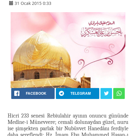
31 Ocak 2015 0:33
FACEBOOK
TELEGRAM
Hicri 233 senesi Rebiulahir ayının onuncu gününde
Medîne-i Münevvere; cemali dolunaydan güzel, nuru
ise şimşekten parlak bir Nubüvvet Hanedânı ferdiyle
daha şereflendi: Hz. İmam Ebu Muhammed Hasan-ı