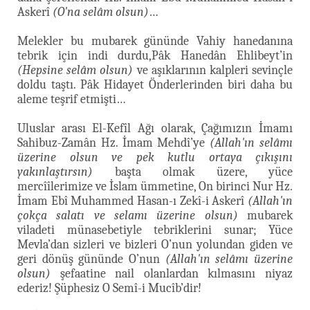
Askerî
(O'na selâm olsun)
…
Melekler bu mubarek gününde Vahiy hanedanına
tebrik için indi durdu,Pâk Hanedân Ehlibeyt’in
(Hepsine selâm olsun)
ve aşıklarının kalpleri sevinçle
doldu taştı. Pâk Hidayet Önderlerinden biri daha bu
aleme teşrif etmişti…
Uluslar arası El-Kefîl Ağı olarak, Çağımızın İmamı
Sahibuz-Zamân Hz. İmam Mehdî’ye
(Allah'ın selâmı
üzerine olsun ve pek kutlu ortaya çıkışını
yakınlaştırsın)
başta olmak üzere, yüce
mercîîlerimize ve İslam ümmetine, On birinci Nur Hz.
İmam Ebî Muhammed Hasan-ı Zekî-i Askerî
(Allah'ın
çokça salatı ve selamı üzerine olsun)
mubarek
viladeti münasebetiyle tebriklerini sunar; Yüce
Mevla’dan sizleri ve bizleri O’nun yolundan giden ve
geri dönüş gününde O’nun
(Allah'ın selâmı üzerine
olsun)
şefaatine nail olanlardan kılmasını niyaz
ederiz! Şüphesiz O Semî-i Mucîb’dir!