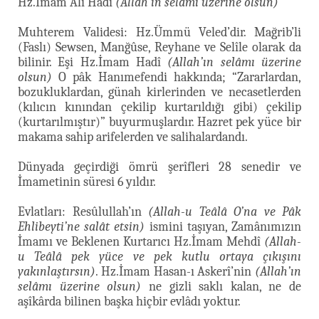
Hz.İmam Ali Hadî
(Allah’ın selâmı üzerine olsun)
Muhterem Validesi: Hz.Ümmü Veled’dir. Mağrib’li
(Faslı) Sewsen, Manğûse, Reyhane ve Selîle olarak da
bilinir. Eşi Hz.İmam Hadî
(Allah’ın selâmı üzerine
olsun)
O pâk Hanımefendi hakkında; “Zararlardan,
bozukluklardan, günah kirlerinden ve necasetlerden
(kılıcın kınından çekilip kurtarıldığı gibi) çekilip
(kurtarılmıştır)” buyurmuşlardır. Hazret pek yüce bir
makama sahip arifelerden ve salihalardandı.
Dünyada geçirdiği ömrü şerîfleri 28 senedir ve
İmametinin süresi 6 yıldır.
Evlatları: Resûlullah’ın
(Allah-u Teâlâ O’na ve Pâk
Ehlibeyti’ne salât etsin)
ismini taşıyan, Zamânımızın
İmamı ve Beklenen Kurtarıcı Hz.İmam Mehdî
(Allah-
u Teâlâ pek yüce ve pek kutlu ortaya çıkışını
yakınlaştırsın)
. Hz.İmam Hasan-ı Askerî’nin
(Allah’ın
selâmı üzerine olsun)
ne gizli saklı kalan, ne de
aşîkârda bilinen başka hiçbir evlâdı yoktur.