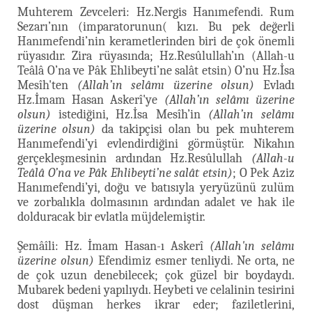
Muhterem Zevceleri: Hz.Nergis Hanımefendi. Rum
Sezarı’nın (imparatorunun( kızı. Bu pek değerli
Hanımefendi’nin kerametlerinden biri de çok önemli
rüyasıdır. Zira rüyasında; Hz.Resûlullah’ın (Allah-u
Teâlâ O’na ve Pâk Ehlibeyti’ne salât etsin) O’nu Hz.İsa
Mesîh'ten
(Allah’ın selâmı üzerine olsun)
Evladı
Hz.İmam Hasan Askerî'ye
(Allah’ın selâmı üzerine
olsun)
istediğini, Hz.İsa Mesîh’in
(Allah’ın selâmı
üzerine olsun)
da takipçisi olan bu pek muhterem
Hanımefendi’yi evlendirdiğini görmüştür. Nikahın
gerçekleşmesinin ardından Hz.Resûlullah
(Allah-u
Teâlâ O’na ve Pâk Ehlibeyti’ne salât etsin)
; O Pek Aziz
Hanımefendi’yi, doğu ve batısıyla yeryüzünü zulüm
ve zorbalıkla dolmasının ardından adalet ve hak ile
dolduracak bir evlatla müjdelemiştir.
Şemâîli: Hz. İmam Hasan-ı Askerî
(Allah'ın selâmı
üzerine olsun)
Efendimiz esmer tenliydi. Ne orta, ne
de çok uzun denebilecek; çok güzel bir boydaydı.
Mubarek bedeni yapılıydı. Heybeti ve celalinin tesirini
dost düşman herkes ikrar eder; faziletlerini,