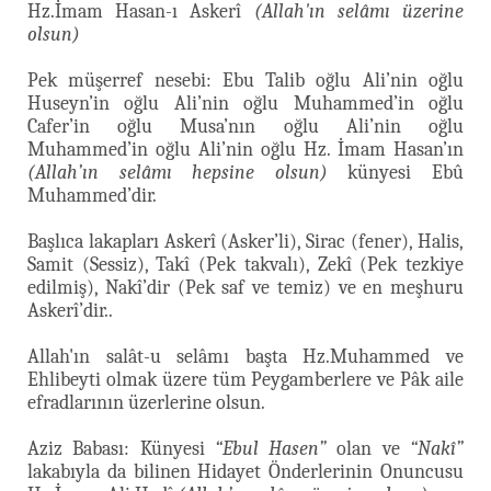
Hz.İmam Hasan-ı Askerî
(Allah'ın selâmı üzerine
olsun)
Pek müşerref nesebi: Ebu Talib oğlu Ali’nin oğlu
Huseyn’in oğlu Ali’nin oğlu Muhammed’in oğlu
Cafer’in oğlu Musa’nın oğlu Ali’nin oğlu
Muhammed’in oğlu Ali’nin oğlu Hz. İmam Hasan’ın
(Allah’ın selâmı hepsine olsun)
künyesi Ebû
Muhammed’dir.
Başlıca lakapları Askerî (Asker’li), Sirac (fener), Halis,
Samit (Sessiz), Takî (Pek takvalı), Zekî (Pek tezkiye
edilmiş), Nakî’dir (Pek saf ve temiz) ve en meşhuru
Askerî’dir..
Allah'ın salât-u selâmı başta Hz.Muhammed ve
Ehlibeyti olmak üzere tüm Peygamberlere ve Pâk aile
efradlarının üzerlerine olsun.
Aziz Babası: Künyesi
“Ebul Hasen”
olan ve
“Nakî”
lakabıyla da bilinen Hidayet Önderlerinin Onuncusu