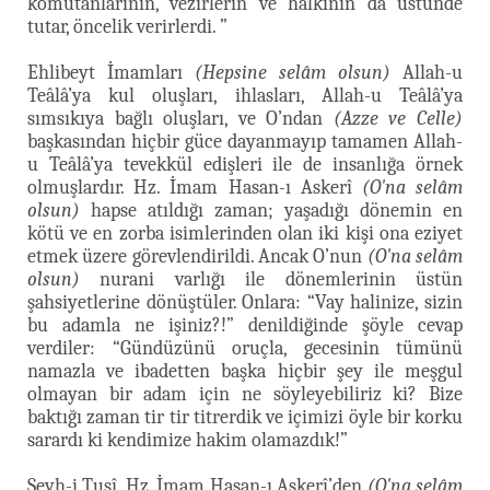
komutanlarının, vezirlerin ve halkının da üstünde
tutar, öncelik verirlerdi. ”
Ehlibeyt İmamları
(Hepsine selâm olsun)
Allah-u
Teâlâ’ya kul oluşları, ihlasları, Allah-u Teâlâ’ya
sımsıkıya bağlı oluşları, ve O’ndan
(Azze ve Celle)
başkasından hiçbir güce dayanmayıp tamamen Allah-
u Teâlâ’ya tevekkül edişleri ile de insanlığa örnek
olmuşlardır. Hz. İmam Hasan-ı Askerî
(O'na selâm
olsun)
hapse atıldığı zaman; yaşadığı dönemin en
kötü ve en zorba isimlerinden olan iki kişi ona eziyet
etmek üzere görevlendirildi. Ancak O’nun
(O'na selâm
olsun)
nurani varlığı ile dönemlerinin üstün
şahsiyetlerine dönüştüler. Onlara: “Vay halinize, sizin
bu adamla ne işiniz?!” denildiğinde şöyle cevap
verdiler: “Gündüzünü oruçla, gecesinin tümünü
namazla ve ibadetten başka hiçbir şey ile meşgul
olmayan bir adam için ne söyleyebiliriz ki? Bize
baktığı zaman tir tir titrerdik ve içimizi öyle bir korku
sarardı ki kendimize hakim olamazdık!”
Şeyh-i Tusî, Hz. İmam Hasan-ı Askerî’den
(O'na selâm