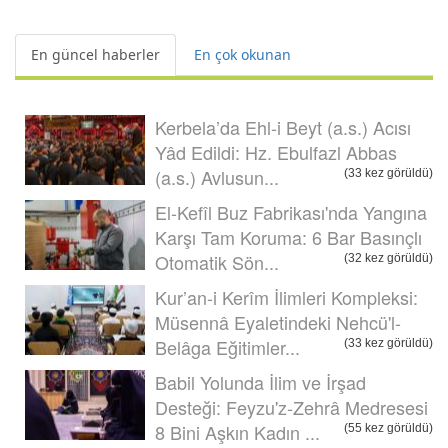
En güncel haberler
En çok okunan
Kerbela’da Ehl-i Beyt (a.s.) Acısı
Yâd Edildi: Hz. Ebulfazl Abbas
(a.s.) Avlusun...
(33 kez görüldü)
El-Kefîl Buz Fabrikası'nda Yangına
Karşı Tam Koruma: 6 Bar Basınçlı
Otomatik Sön...
(32 kez görüldü)
Kur’an-i Kerîm İlimleri Kompleksi:
Müsennâ Eyaletindeki Nehcü'l-
Belâga Eğitimler...
(33 kez görüldü)
Babil Yolunda İlim ve İrşad
Desteği: Feyzu'z-Zehrâ Medresesi
8 Bini Aşkın Kadın ...
(55 kez görüldü)