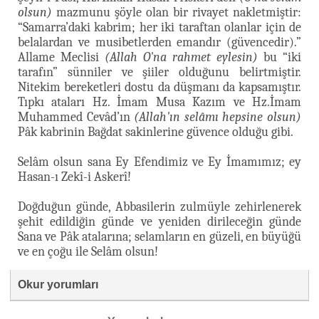
olsun)
mazmunu şöyle olan bir rivayet nakletmiştir:
“Samarra’daki kabrim; her iki taraftan olanlar için de
belalardan ve musibetlerden emandır (güvencedir).”
Allame Meclisi
(Allah O'na rahmet eylesin)
bu “iki
tarafın” sünniler ve şiiler olduğunu belirtmiştir.
Nitekim bereketleri dostu da düşmanı da kapsamıştır.
Tıpkı ataları Hz. İmam Musa Kazım ve Hz.İmam
Muhammed Cevâd’ın
(Allah'ın selâmı hepsine olsun)
Pâk kabrinin Bağdat sakinlerine güvence olduğu gibi.
Selâm olsun sana Ey Efendimiz ve Ey İmamımız; ey
Hasan-ı Zekî-i Askerî!
Doğduğun günde, Abbasilerin zulmüyle zehirlenerek
şehit edildiğin günde ve yeniden dirileceğin günde
Sana ve Pâk atalarına; selamların en güzeli, en büyüğü
ve en çoğu ile Selâm olsun!
Okur yorumları