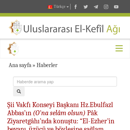
Türkçe
Ana sayfa
»
Haberler
Şii Vakfı Konseyi Başkanı Hz.Ebulfazl
Abbas’ın
(O'na selâm olsun)
Pâk
Ziyaretgâhı’nda konuştu: “El-Ezher’in
beyanı, üzücü ve böylesine sağlam