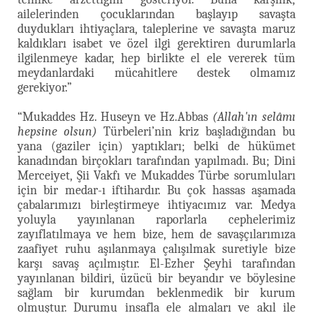
ailelerinden çocuklarından başlayıp savaşta
duydukları ihtiyaçlara, taleplerine ve savaşta maruz
kaldıkları isabet ve özel ilgi gerektiren durumlarla
ilgilenmeye kadar, hep birlikte el ele vererek tüm
meydanlardaki mücahitlere destek olmamız
gerekiyor.”
“Mukaddes Hz. Huseyn ve Hz.Abbas
(Allah'ın selâmı
hepsine olsun)
Türbeleri’nin kriz başladığından bu
yana (gaziler için) yaptıkları; belki de hükümet
kanadından birçokları tarafından yapılmadı. Bu; Dini
Merceiyet, Şii Vakfı ve Mukaddes Türbe sorumluları
için bir medar-ı iftihardır. Bu çok hassas aşamada
çabalarımızı birleştirmeye ihtiyacımız var. Medya
yoluyla yayınlanan raporlarla cephelerimiz
zayıflatılmaya ve hem bize, hem de savaşçılarımıza
zaafiyet ruhu aşılanmaya çalışılmak suretiyle bize
karşı savaş açılmıştır. El-Ezher Şeyhi tarafından
yayınlanan bildiri, üzücü bir beyandır ve böylesine
sağlam bir kurumdan beklenmedik bir kurum
olmuştur. Durumu insafla ele almaları ve akıl ile