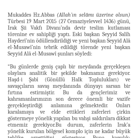
Mukaddes Hz.Abbas
(Allah'ın selâmı üzerine olsun)
Türbesi 19 Mart 2015 (27 Cemaziyelevvel 1436) günü,
Irak Şii Vakfı Divanı’nda devir teslim kutlaması
törenine ev sahipliği yaptı. Eski başkan Seyyid Salîh
Hayderî’nin ödüllendirildiği ve yeni başkan Seyyid Alâ
el-Musawî’nin tebrik edildiği törende yeni başkan
Seyyid Alâ el-Musawî şunları söyledi:
“Bu günlerde geniş çaplı bir meydanda gerçekleşen
olaylara analitik bir şekilde bakmamız gerekiyor.
Haşd-i Şabî (Gönüllü Halk Toplulukları) ve
savaşçıların savaş meydanında dünyayı sarsan bir
fırtına estirmiştir. Bu da gençlerimiz ve
kahramanlarımızın son derece önemli bir vazife
gerçekleştirdiği anlamına gelmektedir. Onları
karalamaya ve elde ettikleri zaferleri çirkin
göstermeye yönelik yapılan bu vahşi saldırılara dikkat
etmemiz gerekiyor.Bu durum, zaferlerin Irak’a
yönelik kurulan bölgesel komplo için ne kadar büyük
tehlike arzettiğini gösteriyor. Buna karşılık;