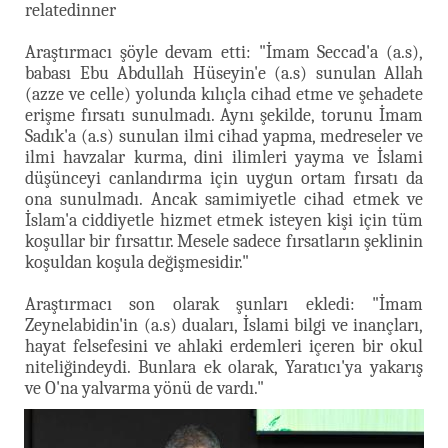
relatedinner
Araştırmacı şöyle devam etti: "İmam Seccad'a (a.s),
babası Ebu Abdullah Hüseyin'e (a.s) sunulan Allah
(azze ve celle) yolunda kılıçla cihad etme ve şehadete
erişme fırsatı sunulmadı. Aynı şekilde, torunu İmam
Sadık'a (a.s) sunulan ilmi cihad yapma, medreseler ve
ilmi havzalar kurma, dini ilimleri yayma ve İslami
düşünceyi canlandırma için uygun ortam fırsatı da
ona sunulmadı. Ancak samimiyetle cihad etmek ve
İslam'a ciddiyetle hizmet etmek isteyen kişi için tüm
koşullar bir fırsattır. Mesele sadece fırsatların şeklinin
koşuldan koşula değişmesidir."
Araştırmacı son olarak şunları ekledi: "İmam
Zeynelabidin'in (a.s) duaları, İslami bilgi ve inançları,
hayat felsefesini ve ahlaki erdemleri içeren bir okul
niteliğindeydi. Bunlara ek olarak, Yaratıcı'ya yakarış
ve O'na yalvarma yönü de vardı."