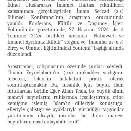
İkinci Uluslararası İmamet Haftası etkinlikleri
kapsamında gerçekleştirilen İmam Seccad (a.s)
Bilimsel Konferansı'nın araştırma oturumunda
yapıldı. Konferans, Kültür ve Düşünce İşleri
Bölümü'nün gözetiminde, 27 Haziran 2024 ile 4
Temmuz 2024 tarihleri arasında "Nübüvvet ve
İmamet Ayrılmaz İkilidir" sloganı ve "İmamlar’ın (a.s)
Birey ve Ümmet Eğitimindeki Yöntemi" başlığı altında
düzenlendi.
Araştırmacı, çalışmasının özetinde şunları söyledi:
"İmam Zeynelabidin'in (a.s) mukaddes varlığının
felsefesi, İslam'ın hakikatini pratik olarak
somutlaştırmaktır. Bu, insanlık için büyük ilahi
lütuflardan biridir. Eğer Allah Teala, bu büyük dinin
manevi boyutlarını ruhlarında içselleştirmiş, etine
kemiğine işlemiş, İslam'ın dilleriyle konuştuğu,
elleriyle çalıştığı ve ayaklarıyla yürüdüğü taşıyıcılar
yaratmamış olsaydı, insanlar bu dinin manevi
boyutlarını nasıl anlayabilirlerdi?"