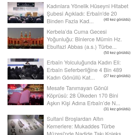
Kadınlara Yönelik Hüseyni Hitabet
Şubesi Açıkladı: Erbaîn'de 20
Binden Fazla Kad...
(40 kez görüldü)
Kerbela’da Cuma Gecesi
Yoğunluğu: Binlerce Mümin Hz.
Ebulfazl Abbas (a.s.) Türbe...
(50 kez görüldü)
Erbaîn Yolculuğunda Kadın Eli:
Erbaîn Seferberliğine 4 Bin 489
Kadın Gönüllü Kat...
(27 kez görüldü)
Mesafe Tanımayan Gönül
Köprüsü: 28 Ülkeden 170 Bini
Aşkın Kişi Adına Erbaîn’de N...
(31 kez görüldü)
Sultanî Broşlardan Altın
Kemerlere: Mukaddes Türbe
Müzesi'nde Nadide Takı Koleks...