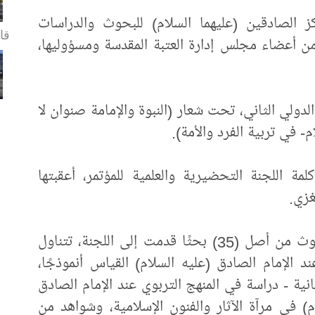
 الصادقين (عليهما السلام) للبحوث والدراسات
قا.
من أعضاء مجلس إدارة العتبة المقدسة ومسؤوليها،
الدولي الثاني، تحت شعار (النبوة والإمامة صنوان لا
م- في تربية الفرد والأمة).
ة اللجنة التحضيرية والعلمية للمؤتمر، أعقبتها
غزي.
وستتضمن فعاليات المؤتمر مناقشة (4) بحوث من أصل (35) بحثًا قدمت إلى اللجنة، تتناول
د الإمام الصادق (عليه السلام) القياس أنموذجًا،
انية - دراسة في المنهج التربوي عند الإمام الصادق
م) في مرآة الآثار والفنون الإسلامية، وشواهد من