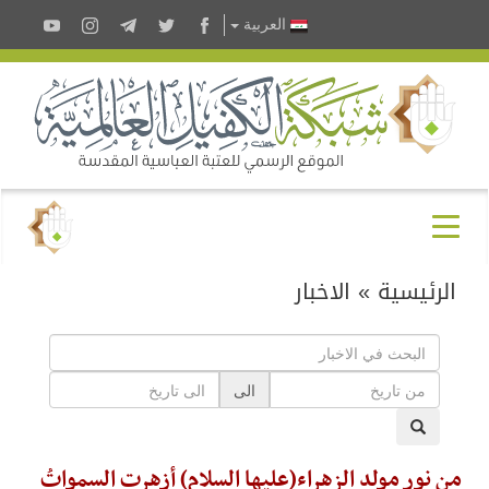
العربية
الرئيسية
»
الاخبار
الى
من نور مولد الزهراء(عليها السلام) أزهرت السمواتُ