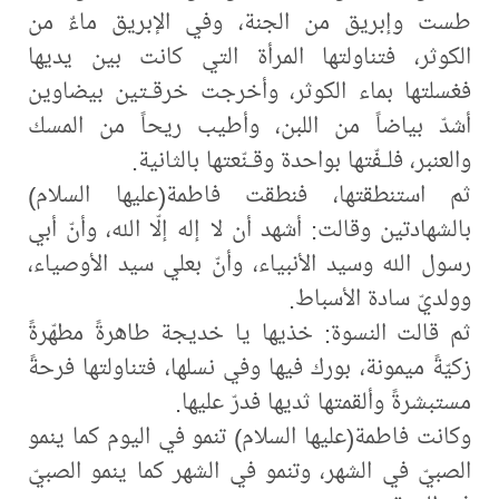
طست وإبريق من الجنة، وفي الإبريق ماءٌ من
الكوثر، فتناولتها المرأة التي كانت بين يديها
فغسلتها بماء الكوثر، وأخرجت خرقـتين بيضاوين
أشدّ بياضاً من اللبن، وأطيب ريحاً من المسك
والعنبر، فلـفّتها بواحدة وقـنّعتها بالثانية.
ثم استنطقتها، فنطقت فاطمة(عليها السلام)
بالشهادتين وقالت: أشهد أن لا إله إلّا الله، وأنّ أبي
رسول الله وسيد الأنبياء، وأنّ بعلي سيد الأوصياء،
وولديّ سادة الأسباط.
ثم قالت النسوة: خذيها يا خديجة طاهرةً مطهّرةً
زكيّةً ميمونة، بورك فيها وفي نسلها، فتناولتها فرحةً
مستبشرةً وألقمتها ثديها فدرّ عليها.
وكانت فاطمة(عليها السلام) تنمو في اليوم كما ينمو
الصبيّ في الشهر، وتنمو في الشهر كما ينمو الصبيّ