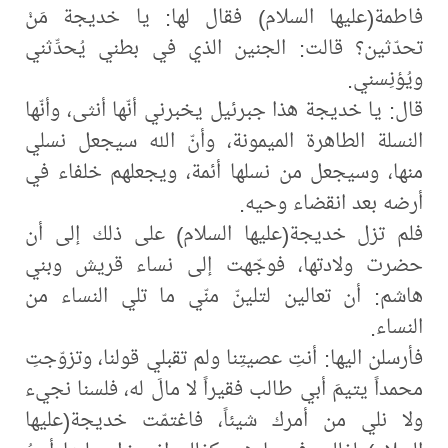
فاطمة(عليها السلام) فقال لها: يا خديجة مَنْ
تحدّثين؟ قالت: الجنين الذي في بطني يُحدِّثني
ويُؤنِسني.
قال: يا خديجة هذا جبرئيل يخبرني أنّها أنثى، وأنّها
النسلة الطاهرة الميمونة، وأنّ الله سيجعل نسلي
منها، وسيجعل من نسلها أئمة، ويجعلهم خلفاء في
أرضه بعد انقضاء وحيه.
فلم تزل خديجة(عليها السلام) على ذلك إلى أن
حضرت ولادتها، فوجّهت إلى نساء قريش وبني
هاشم: أن تعالين لتلينّ منّي ما تلي النساء من
النساء.
فأرسلن اليها: أنتِ عصيتِنا ولم تقبلي قولنا، وتزوّجتِ
محمداً يتيمَ أبي طالب فقيراً لا مالَ له، فلسنا نجيء
ولا نلي من أمرك شيئاً، فاغتمّت خديجة(عليها