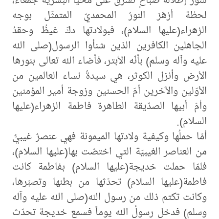
لحظة أزهَرَ النورُ المحمديّ المتمثّل بوجه
الزهراء(عليها السلام)، فبولادتها دكّ غيظُ وحقدُ
الجاهلين الكافرين الذين شنأوا الرسول(صلى الله
عليه وآله وسلم) بأنّه الأبتر، فأضاء الله تعالى بنورها
الأرض وأنزل الكوثر، هي سيدةُ نساء العالمين من
الأوّلين والآخرين أمّ الحسنين وزوجة أمير المؤمنين
وأمّ أبيها الصدّيقة الطاهرة فاطمة الزهراء(عليها
السلام).
أمّا حملُها وكيفية ولادتها الميمونة فهي عنصرٌ غيبيٌّ
من العناصر الغيبيّة التي اختصّت بها(عليها السلام)،
فلمّا حملت خديجة(عليها السلام) بفاطمة كانت
فاطمة(عليها السلام) تحدّثها من بطنها وتصبّرها،
وكانت تكتم ذلك من رسول الله(صلى الله عليه وآله
وسلم) فدخل رسولُ الله يوماً فسمع خديجة تحدّث