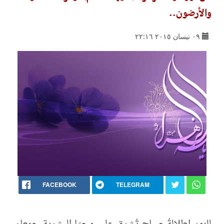
والأرضون..
٠٩ نيسان ٢٠١٥ ٢٢:١٦
FACEBOOK
TELEGRAM
للنور إطلالةُ صباحٍ تُشرق على محيّا البشرية جمعاء،