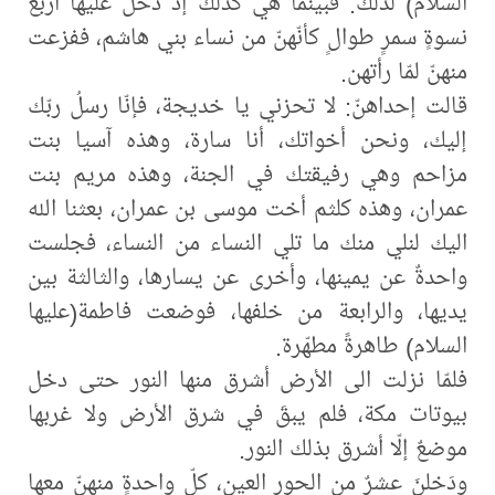
السلام) لذلك. فبينما هي كذلك إذ دخل عليها أربعُ
نسوةٍ سمرٍ طوالٍ كأنّهنّ من نساء بني هاشم، ففزعت
منهنّ لمّا رأتهن.
قالت إحداهنّ: لا تحزني يا خديجة، فإنّا رسلُ ربّك
إليك، ونحن أخواتك، أنا سارة، وهذه آسيا بنت
مزاحم وهي رفيقتك في الجنة، وهذه مريم بنت
عمران، وهذه كلثم أخت موسى بن عمران، بعثنا الله
اليك لنلي منك ما تلي النساء من النساء، فجلست
واحدةٌ عن يمينها، وأخرى عن يسارها، والثالثة بين
يديها، والرابعة من خلفها، فوضعت فاطمة(عليها
السلام) طاهرةً مطهّرة.
فلمّا نزلت الى الأرض أشرق منها النور حتى دخل
بيوتات مكة، فلم يبقَ في شرق الأرض ولا غربها
موضعٌ إلّا أشرق بذلك النور.
ودَخلنَ عشرٌ من الحور العين، كلّ واحدةٍ منهنّ معها