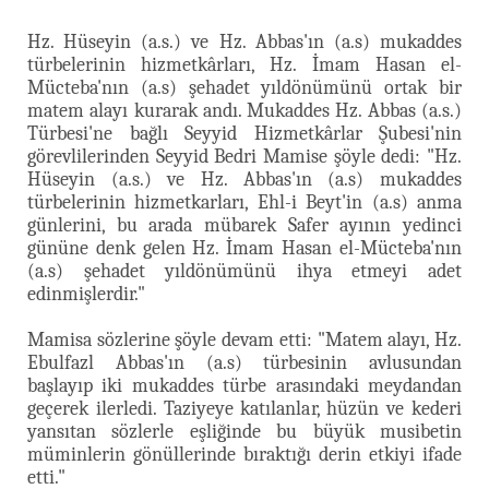
Hz. Hüseyin (a.s.) ve Hz. Abbas'ın (a.s) mukaddes
türbelerinin hizmetkârları, Hz. İmam Hasan el-
Mücteba'nın (a.s) şehadet yıldönümünü ortak bir
matem alayı kurarak andı. Mukaddes Hz. Abbas (a.s.)
Türbesi'ne bağlı Seyyid Hizmetkârlar Şubesi'nin
görevlilerinden Seyyid Bedri Mamise şöyle dedi: "Hz.
Hüseyin (a.s.) ve Hz. Abbas'ın (a.s) mukaddes
türbelerinin hizmetkarları, Ehl-i Beyt'in (a.s) anma
günlerini, bu arada mübarek Safer ayının yedinci
gününe denk gelen Hz. İmam Hasan el-Mücteba'nın
(a.s) şehadet yıldönümünü ihya etmeyi adet
edinmişlerdir."
Mamisa sözlerine şöyle devam etti: "Matem alayı, Hz.
Ebulfazl Abbas'ın (a.s) türbesinin avlusundan
başlayıp iki mukaddes türbe arasındaki meydandan
geçerek ilerledi. Taziyeye katılanlar, hüzün ve kederi
yansıtan sözlerle eşliğinde bu büyük musibetin
müminlerin gönüllerinde bıraktığı derin etkiyi ifade
etti."