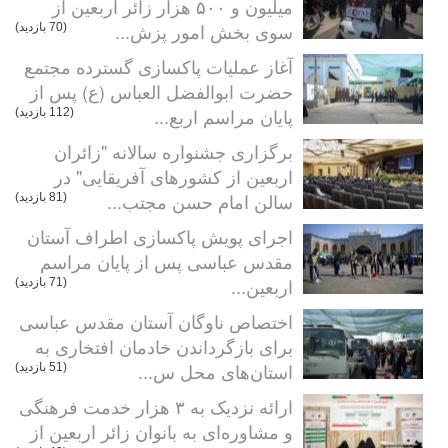
میلیون و ۵۰۰ هزار زائر اربعین از
سوی بخش امور پزش...
(70 بازدید)
آغاز عملیات پاکسازی گسترده مجتمع
حضرت ابوالفضل العباس (ع) پس از
پایان مراسم اربع...
(112 بازدید)
برگزاری جشنواره سالانه "زائران
اربعین از کشورهای آفریقایی" در
سالن امام حسن مجتب...
(81 بازدید)
اجرای پویش پاکسازی اطراف آستان
مقدس عباسی پس از پایان مراسم
اربعین...
(71 بازدید)
اختصاص ناوگان آستان مقدس عباسی
برای بازگرداندن خادمان افتخاری به
استان‌های محل س...
(51 بازدید)
ارائه نزدیک به ۳ هزار خدمت فرهنگی
و مشاوره‌ای به بانوان زائر اربعین از