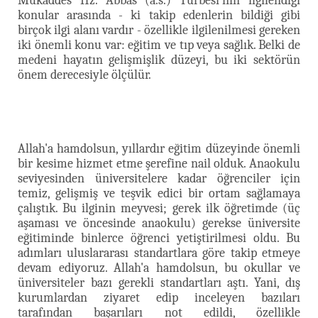
Mukaddes Hz. Abbas (a.s.) Türbesi'nin ilgilendiği
konular arasında - ki takip edenlerin bildiği gibi
birçok ilgi alanı vardır - özellikle ilgilenilmesi gereken
iki önemli konu var: eğitim ve tıp veya sağlık. Belki de
medeni hayatın gelişmişlik düzeyi, bu iki sektörün
önem derecesiyle ölçülür.
Allah'a hamdolsun, yıllardır eğitim düzeyinde önemli
bir kesime hizmet etme şerefine nail olduk. Anaokulu
seviyesinden üniversitelere kadar öğrenciler için
temiz, gelişmiş ve teşvik edici bir ortam sağlamaya
çalıştık. Bu ilginin meyvesi; gerek ilk öğretimde (üç
aşaması ve öncesinde anaokulu) gerekse üniversite
eğitiminde binlerce öğrenci yetiştirilmesi oldu. Bu
adımları uluslararası standartlara göre takip etmeye
devam ediyoruz. Allah'a hamdolsun, bu okullar ve
üniversiteler bazı gerekli standartları aştı. Yani, dış
kurumlardan ziyaret edip inceleyen bazıları
tarafından başarıları not edildi, özellikle