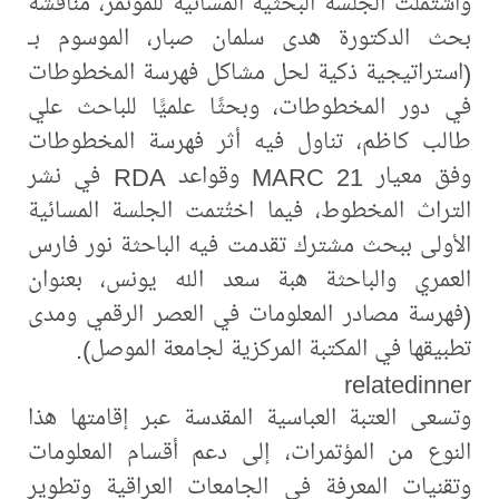
واشتملت الجلسة البحثية المسائية للمؤتمر، مناقشة
بحث الدكتورة هدى سلمان صبار، الموسوم بـ
(استراتيجية ذكية لحل مشاكل فهرسة المخطوطات
في دور المخطوطات، وبحثًا علميًّا للباحث علي
طالب كاظم، تناول فيه أثر فهرسة المخطوطات
وفق معيار MARC 21 وقواعد RDA في نشر
التراث المخطوط، فيما اختُتمت الجلسة المسائية
الأولى ببحث مشترك تقدمت فيه الباحثة نور فارس
العمري والباحثة هبة سعد الله يونس، بعنوان
(فهرسة مصادر المعلومات في العصر الرقمي ومدى
تطبيقها في المكتبة المركزية لجامعة الموصل).
relatedinner
وتسعى العتبة العباسية المقدسة عبر إقامتها هذا
النوع من المؤتمرات، إلى دعم أقسام المعلومات
وتقنيات المعرفة في الجامعات العراقية وتطوير