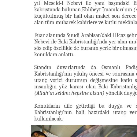
yıl Mescid-i Nebevî ile yanı başındaki B
kabristanda bulunan Ehlibeyt İmamları’nın
(
küçültülmüş bir hali olan maket son derece
alan tüm mubarek kabirlere ve kutlu mekânlara
Fuar alanında Suudi Arabisan’daki Hicaz şehr
Nebevî ile Bakî Kabristanlığı’nda yer alan m
söz edip özellikle de buranın yerle bir olması
konuklara anlattı.
Standın duvarlarında da Osmanlı Padiş
Kabristanlığı’nın yıkılış öncesi ve sonrasına 
utanç verici durumun değişmesine katkı sa
insanlığın yüz karası olan Baki Kabristanlı
(Allah'ın selâmı hepsine olsun)
yönelik duygul
Konukların dile getirdiği bu duygu ve dü
Kabristanlığı’nın hali hazırdaki utanç v
kullanılacak.