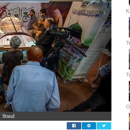
K
T
T
O
Stand