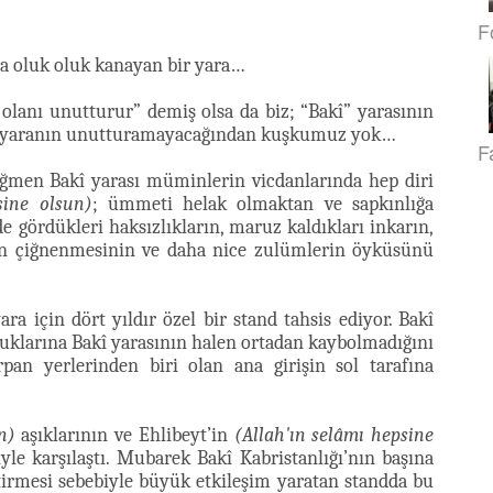
F
la oluk oluk kanayan bir yara…
 olanı unutturur” demiş olsa da biz; “Bakî” yarasının
çbir yaranın unutturamayacağından kuşkumuz yok…
F
rağmen Bakî yarası müminlerin vicdanlarında hep diri
sine olsun)
; ümmeti helak olmaktan ve sapkınlığa
gördükleri haksızlıkların, maruz kaldıkları inkarın,
inin çiğnenmesinin ve daha nice zulümlerin öyküsünü
ra için dört yıldır özel bir stand tahsis ediyor. Bakî
onuklarına Bakî yarasının halen ortadan kaybolmadığını
pan yerlerinden biri olan ana girişin sol tarafına
n)
aşıklarının ve Ehlibeyt’in
(Allah'ın selâmı hepsine
yle karşılaştı. Mubarek Bakî Kabristanlığı’nın başına
tirmesi sebebiyle büyük etkileşim yaratan standda bu