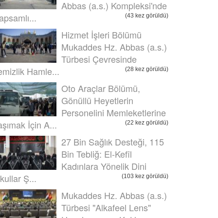
Abbas (a.s.) Kompleksi'nde
apsamlı...
(43 kez görüldü)
Hizmet İşleri Bölümü
Mukaddes Hz. Abbas (a.s.)
Türbesi Çevresinde
emizlik Hamle...
(28 kez görüldü)
Oto Araçlar Bölümü,
Gönüllü Heyetlerin
Personelini Memleketlerine
aşımak İçin A...
(22 kez görüldü)
27 Bin Sağlık Desteği, 115
Bin Tebliğ: El-Kefîl
Kadınlara Yönelik Dini
kullar Ş...
(103 kez görüldü)
Mukaddes Hz. Abbas (a.s.)
Türbesi "Alkafeel Lens"