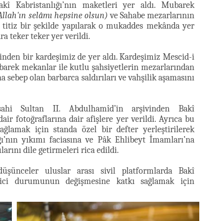
akî Kabristanlığı’nın maketleri yer aldı. Mubarek
Allah'ın selâmı hepsine olsun)
ve Sahabe mezarlarının
 titiz bir şekilde yapılarak o mukaddes mekânda yer
 teker teker yer verildi.
inden bir kardeşimiz de yer aldı. Kardeşimiz Mescid-i
ubarek mekanlar ile kutlu şahsiyetlerin mezarlarından
na sebep olan barbarca saldırıları ve vahşilik aşamasını
ahi Sultan II. Abdulhamîd’in arşivinden Bakî
dair fotoğraflarına dair afişlere yer verildi. Ayrıca bu
ğlamak için standa özel bir defter yerleştirilerek
ğı’nın yıkımı faciasına ve Pâk Ehlibeyt İmamları’na
arını dile getirmeleri rica edildi.
şünceler uluslar arası sivil platformlarda Bakî
erici durumunun değişmesine katkı sağlamak için