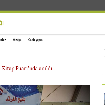
etler
Medya
Canlı yayın
â Kitap Fuarı'nda anıldı…