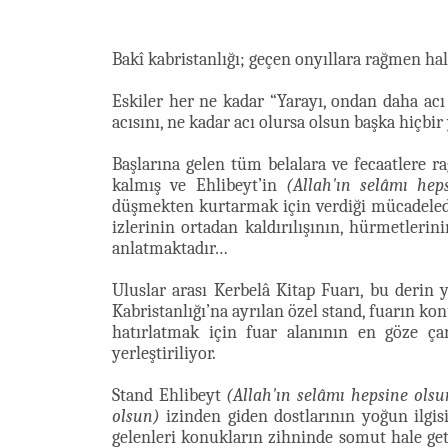
Bakî kabristanlığı; geçen onyıllara rağmen ha
Eskiler her ne kadar “Yarayı, ondan daha acı
acısını, ne kadar acı olursa olsun başka hi
Başlarına gelen tüm belalara ve fecaatlere 
kalmış ve Ehlibeyt’in
(Allah'ın selâmı hep
düşmekten kurtarmak için verdiği mücadelede 
izlerinin ortadan kaldırılışının, hürmetler
anlatmaktadır…
Uluslar arası Kerbelâ Kitap Fuarı, bu derin ya
Kabristanlığı’na ayrılan özel stand, fuarın k
hatırlatmak için fuar alanının en göze çar
yerleştiriliyor.
Stand Ehlibeyt
(Allah'ın selâmı hepsine olsu
olsun)
izinden giden dostlarının yoğun ilgisi
gelenleri konukların zihninde somut hale ge