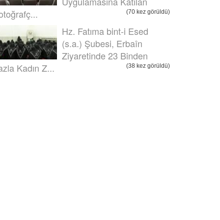
Uygulamasına Katılan
otoğrafç...
(70 kez görüldü)
Hz. Fatıma bint-i Esed
(s.a.) Şubesi, Erbaîn
Ziyaretinde 23 Binden
azla Kadın Z...
(38 kez görüldü)